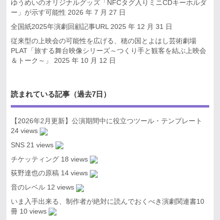
ゆうめいのオリジナルグッズ「NFCタグ入りミニCDキーホルダ
ー」が示す可能性
2026 年 7 月 27 日
全国紙2025年演劇回顧記事URL
2025 年 12 月 31 日
従来型の上映会の可能性を広げる、穂の国とよはし芸術劇場
PLAT「旅する舞台映像シリーズ～つくり手と観客を結ぶ上映会
＆トーク～」
2025 年 10 月 12 日
読まれている記事（過去7日）
【2026年2月更新】公演期間中に役立つツール・テンプレート
24 views
SNS
21 views
チケッティング
18 views
荻野達也の原稿
14 views
音のレベル
12 views
いま入手出来る、制作者が絶対に読んでおくべき演劇関連書10
冊
10 views