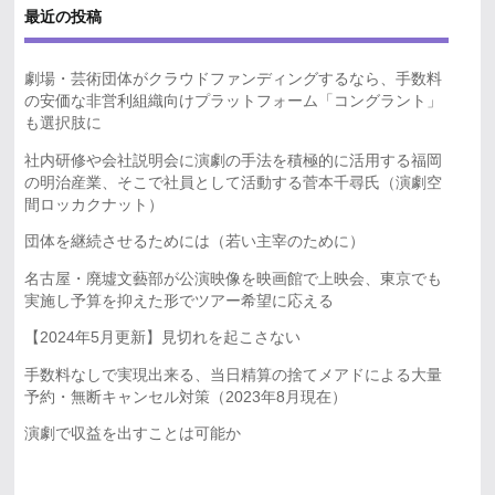
最近の投稿
劇場・芸術団体がクラウドファンディングするなら、手数料
の安価な非営利組織向けプラットフォーム「コングラント」
も選択肢に
社内研修や会社説明会に演劇の手法を積極的に活用する福岡
の明治産業、そこで社員として活動する菅本千尋氏（演劇空
間ロッカクナット）
団体を継続させるためには（若い主宰のために）
名古屋・廃墟文藝部が公演映像を映画館で上映会、東京でも
実施し予算を抑えた形でツアー希望に応える
【2024年5月更新】見切れを起こさない
手数料なしで実現出来る、当日精算の捨てメアドによる大量
予約・無断キャンセル対策（2023年8月現在）
演劇で収益を出すことは可能か