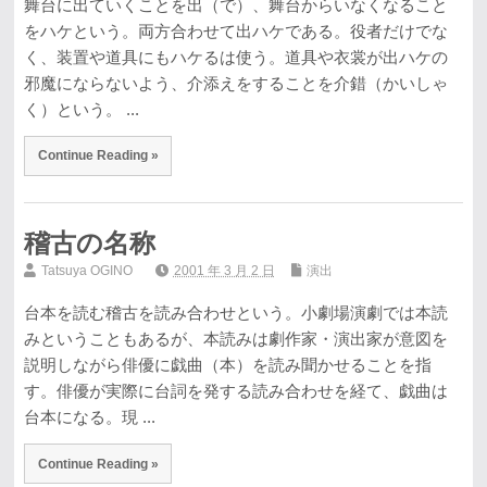
舞台に出ていくことを出（で）、舞台からいなくなること
をハケという。両方合わせて出ハケである。役者だけでな
く、装置や道具にもハケるは使う。道具や衣裳が出ハケの
邪魔にならないよう、介添えをすることを介錯（かいしゃ
く）という。 ...
Continue Reading »
稽古の名称
Tatsuya OGINO
2001 年 3 月 2 日
演出
台本を読む稽古を読み合わせという。小劇場演劇では本読
みということもあるが、本読みは劇作家・演出家が意図を
説明しながら俳優に戯曲（本）を読み聞かせることを指
す。俳優が実際に台詞を発する読み合わせを経て、戯曲は
台本になる。現 ...
Continue Reading »