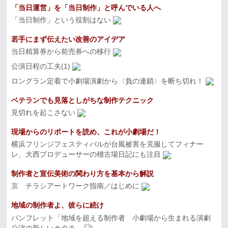
「当日運営」を「当日制作」と呼んでいる人へ
「当日制作」という役割はない
若手にまず伝えたい改善のアイデア
当日精算券から前売券への移行
公演日程の工夫(1)
ロングラン定着で小劇場演劇から〈負の連鎖〉を断ち切れ！
ベテランでも見落としがちな制作テクニック
見切れを起こさない
現場からのリポートを読め、これが小劇場だ！
横浜フリンジフェスティバルが台風被害を克服してフィナー
レ、大西プロデューサーの稽古場日記にも注目
制作者と宣伝美術の関わり方を基本から解説
京 チラシアートワーク指南／はじめに
地域の制作者よ、彼らに続け
パンフレット「地域を超える制作者 小劇場から生まれる演劇