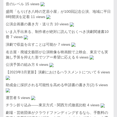
音のレベル
15 views
盛岡「もりげき八時の芝居小屋」が100回記念公演、地域に平日
8時開演を定着
11 views
公演企画書の書き方・送り方
10 views
いま入手出来る、制作者が絶対に読んでおくべき演劇関連書10
冊
7 views
演劇で収益を出すことは可能か
7 views
名古屋・廃墟文藝部が公演映像を映画館で上映会、東京でも実
施し予算を抑えた形でツアー希望に応える
6 views
公演予算の組み方
6 views
【2023年3月更新】演劇におけるハラスメントについて
6 views
助成金に採択される可能性を高める申請書の書き方(2)
5 views
運営者
5 views
チラシ折り込み――東京方式・関西方式徹底比較
4 views
劇場・芸術団体がクラウドファンディングするなら、手数料の