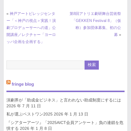
«
神戸アートビレッジセンタ
第8回アトリエ劇研舞台芸術祭
ー「＜神戸の視点＞実践！演
「GEKKEN Festival 8」（仮
劇プロデューサーへの道」公
称）参加団体募集、初の公
開講座／レクチャー「ヨーロ
募
»
ッパ企画を企画する」
fringe blog
演劇界が「助成金ビジネス」と言われない助成制度にするには
2026 年 7 月 11 日
私が選ぶベストワン2025
2026 年 1 月 13 日
『シアターアーツ』「2025AICT会員アンケート」負の連鎖を危
惧する
2026 年 1 月 8 日