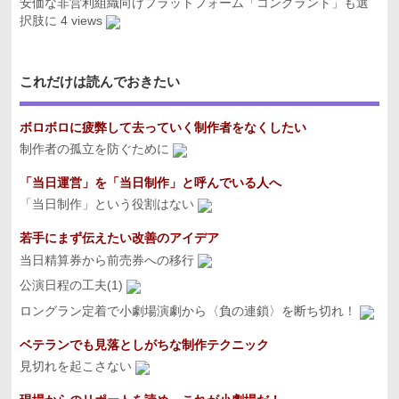
安価な非営利組織向けプラットフォーム「コングラント」も選
択肢に
4 views
これだけは読んでおきたい
ボロボロに疲弊して去っていく制作者をなくしたい
制作者の孤立を防ぐために
「当日運営」を「当日制作」と呼んでいる人へ
「当日制作」という役割はない
若手にまず伝えたい改善のアイデア
当日精算券から前売券への移行
公演日程の工夫(1)
ロングラン定着で小劇場演劇から〈負の連鎖〉を断ち切れ！
ベテランでも見落としがちな制作テクニック
見切れを起こさない