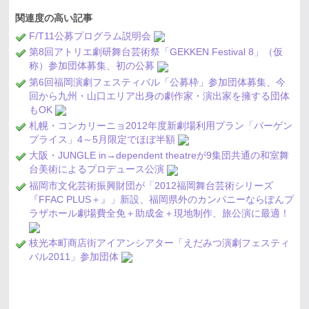
関連度の高い記事
F/T11公募プログラム説明会
第8回アトリエ劇研舞台芸術祭「GEKKEN Festival 8」（仮
称）参加団体募集、初の公募
第6回福岡演劇フェスティバル「公募枠」参加団体募集、今
回から九州・山口エリア出身の劇作家・演出家を擁する団体
もOK
札幌・コンカリーニョ2012年度新劇場利用プラン「バーゲン
プライス」4～5月限定でほぼ半額
大阪・JUNGLE in→dependent theatreが9集団共通の和室舞
台美術によるプロデュース公演
福岡市文化芸術振興財団が「2012福岡舞台芸術シリーズ
『FFAC PLUS＋』」新設、福岡県外のカンパニーならぽんプ
ラザホール劇場費全免＋助成金＋現地制作、旅公演に最適！
枝光本町商店街アイアンシアター「えだみつ演劇フェスティ
バル2011」参加団体