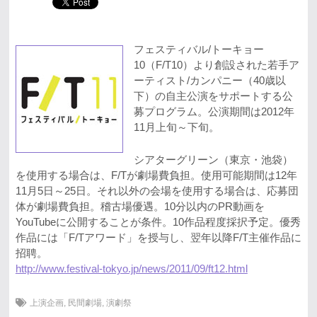
フェスティバル/トーキョー
10（F/T10）より創設された若手ア
ーティスト/カンパニー（40歳以
下）の自主公演をサポートする公
募プログラム。公演期間は2012年
11月上旬～下旬。
シアターグリーン（東京・池袋）
を使用する場合は、F/Tが劇場費負担。使用可能期間は12年
11月5日～25日。それ以外の会場を使用する場合は、応募団
体が劇場費負担。稽古場優遇。10分以内のPR動画を
YouTubeに公開することが条件。10作品程度採択予定。優秀
作品には「F/Tアワード」を授与し、翌年以降F/T主催作品に
招聘。
http://www.festival-tokyo.jp/news/2011/09/ft12.html
上演企画
,
民間劇場
,
演劇祭