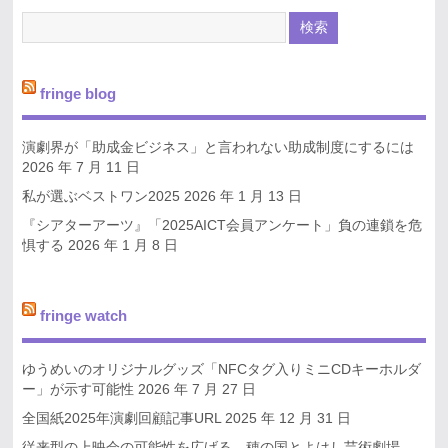
fringe blog
演劇界が「助成金ビジネス」と言われない助成制度にするには
2026 年 7 月 11 日
私が選ぶベストワン2025
2026 年 1 月 13 日
『シアターアーツ』「2025AICT会員アンケート」負の連鎖を危
惧する
2026 年 1 月 8 日
fringe watch
ゆうめいのオリジナルグッズ「NFCタグ入りミニCDキーホルダ
ー」が示す可能性
2026 年 7 月 27 日
全国紙2025年演劇回顧記事URL
2025 年 12 月 31 日
従来型の上映会の可能性を広げる、穂の国とよはし芸術劇場