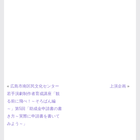
«
広島市南区民文化センター
上演企画
»
若手演劇制作者育成講座「観
る前に飛べ！～そろばん編
～」第5回「助成金申請書の書
き方～実際に申請書を書いて
みよう～」