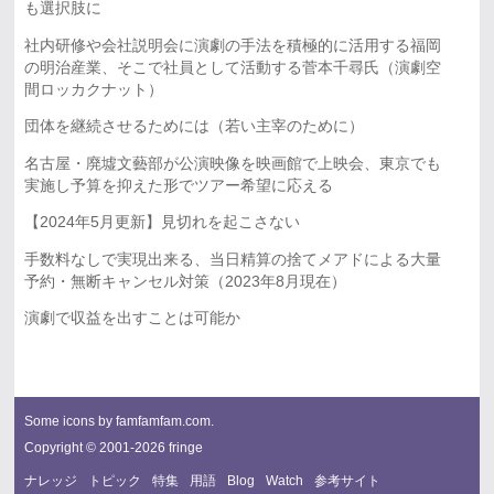
も選択肢に
社内研修や会社説明会に演劇の手法を積極的に活用する福岡
の明治産業、そこで社員として活動する菅本千尋氏（演劇空
間ロッカクナット）
団体を継続させるためには（若い主宰のために）
名古屋・廃墟文藝部が公演映像を映画館で上映会、東京でも
実施し予算を抑えた形でツアー希望に応える
【2024年5月更新】見切れを起こさない
手数料なしで実現出来る、当日精算の捨てメアドによる大量
予約・無断キャンセル対策（2023年8月現在）
演劇で収益を出すことは可能か
Some icons by
famfamfam.com
.
Copyright © 2001-2026 fringe
ナレッジ
トピック
特集
用語
Blog
Watch
参考サイト