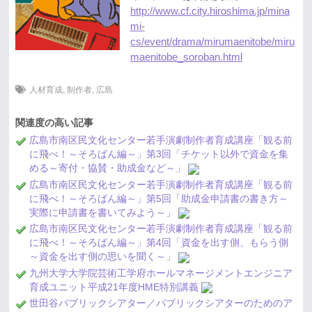
http://www.cf.city.hiroshima.jp/mina
mi-
cs/event/drama/mirumaenitobe/miru
maenitobe_soroban.html
人材育成
,
制作者
,
広島
関連度の高い記事
広島市南区民文化センター若手演劇制作者育成講座「観る前
に飛べ！～そろばん編～」第3回「チケット以外で資金を集
める～寄付・協賛・助成金など～」
広島市南区民文化センター若手演劇制作者育成講座「観る前
に飛べ！～そろばん編～」第5回「助成金申請書の書き方～
実際に申請書を書いてみよう～」
広島市南区民文化センター若手演劇制作者育成講座「観る前
に飛べ！～そろばん編～」第4回「資金を出す側、もらう側
～資金を出す側の思いを聞く～」
九州大学大学院芸術工学府ホールマネージメントエンジニア
育成ユニット平成21年度HME特別講義
世田谷パブリックシアター／パブリックシアターのためのア