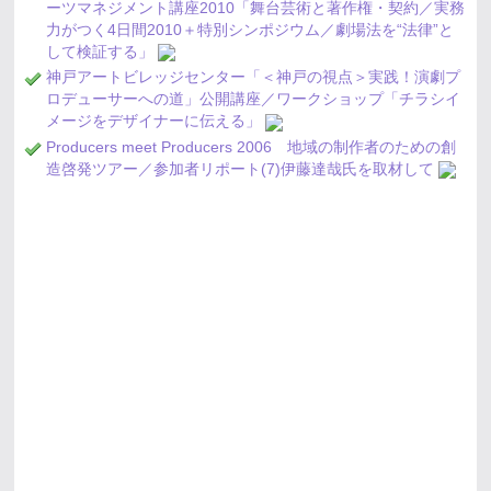
ーツマネジメント講座2010「舞台芸術と著作権・契約／実務
力がつく4日間2010＋特別シンポジウム／劇場法を“法律”と
して検証する」
神戸アートビレッジセンター「＜神戸の視点＞実践！演劇プ
ロデューサーへの道」公開講座／ワークショップ「チラシイ
メージをデザイナーに伝える」
Producers meet Producers 2006 地域の制作者のための創
造啓発ツアー／参加者リポート(7)伊藤達哉氏を取材して