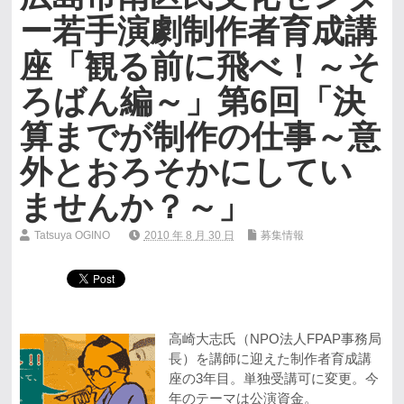
ー若手演劇制作者育成講
座「観る前に飛べ！～そ
ろばん編～」第6回「決
算までが制作の仕事～意
外とおろそかにしてい
ませんか？～」
Tatsuya OGINO
2010 年 8 月 30 日
募集情報
高崎大志氏（NPO法人FPAP事務局
長）を講師に迎えた制作者育成講
座の3年目。単独受講可に変更。今
年のテーマは公演資金。