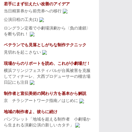
若手にまず伝えたい改善のアイデア
当日精算券から前売券への移行
公演日程の工夫(1)
ロングラン定着で小劇場演劇から〈負の連鎖〉
を断ち切れ！
ベテランでも見落としがちな制作テクニック
見切れを起こさない
現場からのリポートを読め、これが小劇場だ！
横浜フリンジフェスティバルが台風被害を克服
してフィナーレ、大西プロデューサーの稽古場
日記にも注目
制作者と宣伝美術の関わり方を基本から解説
京 チラシアートワーク指南／はじめに
地域の制作者よ、彼らに続け
パンフレット「地域を超える制作者 小劇場か
ら生まれる演劇公演の新しいカタチ」