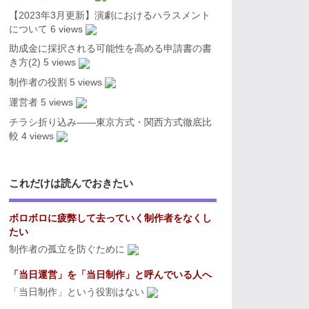
【2023年3月更新】演劇におけるハラスメント
について
6 views
助成金に採択される可能性を高める申請書の書
き方(2)
5 views
制作者の役割
5 views
運営者
5 views
チラシ折り込み――東京方式・関西方式徹底比
較
4 views
これだけは読んでおきたい
ボロボロに疲弊して去っていく制作者をなくし
たい
制作者の孤立を防ぐために
「当日運営」を「当日制作」と呼んでいる人へ
「当日制作」という役割はない