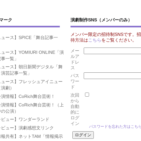
マーク
演劇制作SNS（メンバーのみ）
メンバー限定の招待制SNSです。招
ュース】SPICE「舞台記事一
待方法は
こちら
をご覧ください。
」
メー
ュース】YOMIURI ONLINE「演
ルア
記事一覧」
ドレ
ニュース】朝日新聞デジタル「舞
ス
・演芸記事一覧」
パス
ワー
ニュース】フレッシュアイニュー
ド
（演劇）
次回
演情報】CoRich舞台芸術！
から
演情報】CoRich舞台芸術！（上
自動
中の公演）
的に
ログ
レビュー】ワンダーランド
イン
パスワードを忘れた方はこち
レビュー】演劇感想文リンク
情報共有】ネットTAM「情報掲示