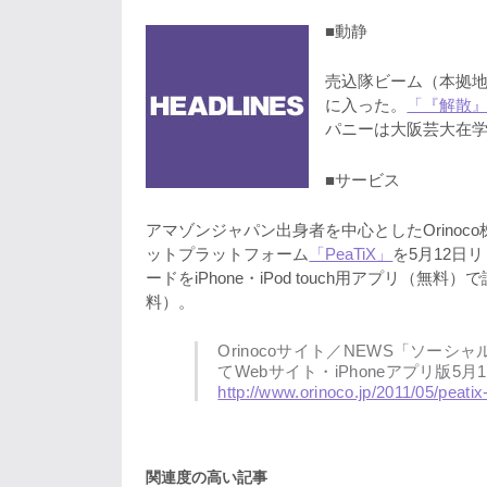
■動静
売込隊ビーム（本拠地
に入った。
「『解散
パニーは大阪芸大在学
■サービス
アマゾンジャパン出身者を中心としたOrino
ットプラットフォーム
「PeaTiX」
を5月12日
ードをiPhone・iPod touch用アプリ（
料）。
Orinocoサイト／NEWS「ソーシ
てWebサイト・iPhoneアプリ版5
http://www.orinoco.jp/2011/05/peatix
関連度の高い記事