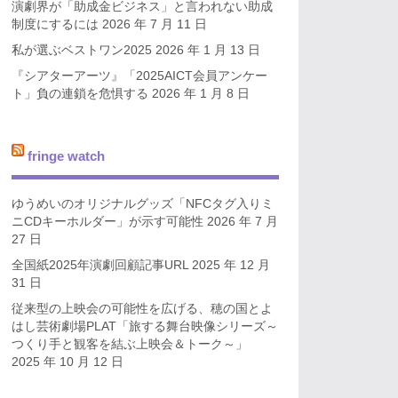
演劇界が「助成金ビジネス」と言われない助成
制度にするには
2026 年 7 月 11 日
私が選ぶベストワン2025
2026 年 1 月 13 日
『シアターアーツ』「2025AICT会員アンケー
ト」負の連鎖を危惧する
2026 年 1 月 8 日
fringe watch
ゆうめいのオリジナルグッズ「NFCタグ入りミ
ニCDキーホルダー」が示す可能性
2026 年 7 月
27 日
全国紙2025年演劇回顧記事URL
2025 年 12 月
31 日
従来型の上映会の可能性を広げる、穂の国とよ
はし芸術劇場PLAT「旅する舞台映像シリーズ～
つくり手と観客を結ぶ上映会＆トーク～」
2025 年 10 月 12 日