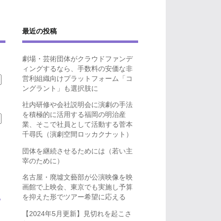
最近の投稿
劇場・芸術団体がクラウドファンデ
ィングするなら、手数料の安価な非
営利組織向けプラットフォーム「コ
ングラント」も選択肢に
社内研修や会社説明会に演劇の手法
を積極的に活用する福岡の明治産
業、そこで社員として活動する菅本
千尋氏（演劇空間ロッカクナット）
団体を継続させるためには（若い主
宰のために）
名古屋・廃墟文藝部が公演映像を映
画館で上映会、東京でも実施し予算
を抑えた形でツアー希望に応える
ら
【2024年5月更新】見切れを起こさ