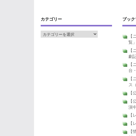
カテゴリー
ブック
【ニ
覧
【ニ
劇
【
台
【
ス
【公
【公
演
【
【
【