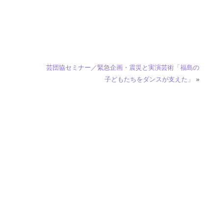
芸団協セミナー／緊急企画・震災と実演芸術「福島の
子どもたちをダンスが支えた」
»