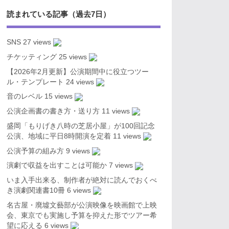
読まれている記事（過去7日）
SNS
27 views
チケッティング
25 views
【2026年2月更新】公演期間中に役立つツー
ル・テンプレート
24 views
音のレベル
15 views
公演企画書の書き方・送り方
11 views
盛岡「もりげき八時の芝居小屋」が100回記念
公演、地域に平日8時開演を定着
11 views
公演予算の組み方
9 views
演劇で収益を出すことは可能か
7 views
いま入手出来る、制作者が絶対に読んでおくべ
き演劇関連書10冊
6 views
名古屋・廃墟文藝部が公演映像を映画館で上映
会、東京でも実施し予算を抑えた形でツアー希
望に応える
6 views