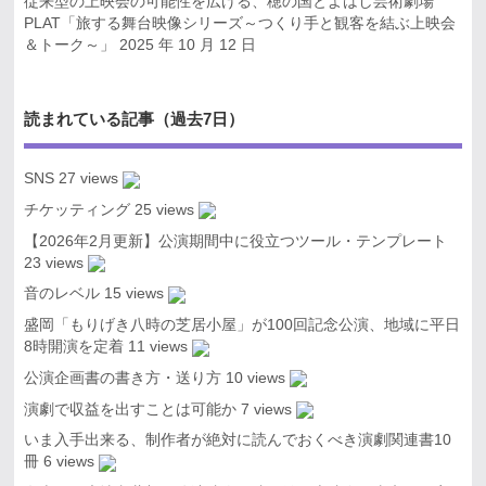
従来型の上映会の可能性を広げる、穂の国とよはし芸術劇場
PLAT「旅する舞台映像シリーズ～つくり手と観客を結ぶ上映会
＆トーク～」
2025 年 10 月 12 日
読まれている記事（過去7日）
SNS
27 views
チケッティング
25 views
【2026年2月更新】公演期間中に役立つツール・テンプレート
23 views
音のレベル
15 views
盛岡「もりげき八時の芝居小屋」が100回記念公演、地域に平日
8時開演を定着
11 views
公演企画書の書き方・送り方
10 views
演劇で収益を出すことは可能か
7 views
いま入手出来る、制作者が絶対に読んでおくべき演劇関連書10
冊
6 views