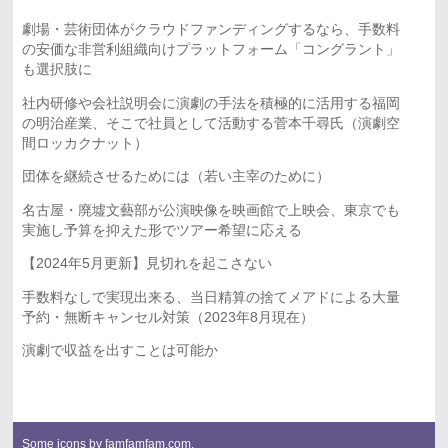
劇場・芸術団体がクラウドファンディングするなら、手数料
の安価な非営利組織向けプラットフォーム「コングラント」
も選択肢に
社内研修や会社説明会に演劇の手法を積極的に活用する福岡
の明治産業、そこで社員として活動する菅本千尋氏（演劇空
間ロッカクナット）
団体を継続させるためには（若い主宰のために）
名古屋・廃墟文藝部が公演映像を映画館で上映会、東京でも
実施し予算を抑えた形でツアー希望に応える
【2024年5月更新】見切れを起こさない
手数料なしで実現出来る、当日精算の捨てメアドによる大量
予約・無断キャンセル対策（2023年8月現在）
演劇で収益を出すことは可能か
Some icons by
famfamfam.com
.