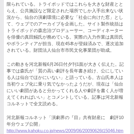
限られている。トライポッドではこれらを大きな財産とと
らえ、公共施設など限定された場所でしか入手出来ない状
況から、仙台の演劇環境に必要な「社会に向けた窓」とし
て、ウェブでのアーカイブを企画した。サイト製作統括は
トライポッドの森忠治プロデューサー、コーディネーター
を俳優の真田鰯氏が務めている。実際の入力作業は真田氏
やボランティアが担当、現在45本が登録済みで、逐次追加
されている。財団法人仙台市市民文化事業団が助成。
この動きを河北新報6月26日付夕刊1面が大きく伝えた。記
事では森氏が「質の高い劇評を長年書き続け、公にしてい
る人は仙台でほかにいない」と語っている。古山氏本人は
当初ウェブ化に乗り気でなかったようだが、現在は「仙台
にいい劇団があると分かってくれる人や劇評を書く人が増
えてくれればいい」とコメントしている。記事は河北新報
コルネットで全文読める。
河北新報コルネット「演劇界の『目』共有財産に 劇評10
年分ウェブ公開」
http://www.kahoku.co.jp/news/2009/06/20090626t15046.htm