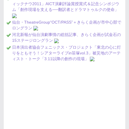
ィックナウ2011」AICT演劇評論賞授賞式＆記念シンポジウ
ム「創作現場を支える──翻訳者とドラマトゥルクの使命」
仙台・TheatreGroup“OCT/PASS”＋きらく企画が市中心部で
ロングラン
河北新報が仙台演劇事情の総括記事、きらく企画が試金石の
15ステージロングラン
日本演出者協会フェニックス・プロジェクト「東北の心に灯
りをともそう！シアターライブin笹塚vol.3」被災地のアーテ
ィスト・トーク「3.11以降の創作の現場」