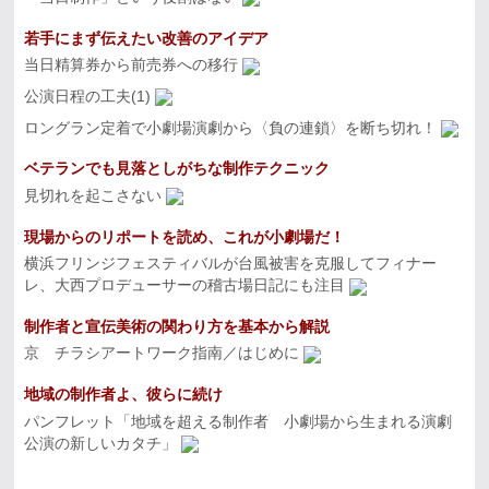
若手にまず伝えたい改善のアイデア
当日精算券から前売券への移行
公演日程の工夫(1)
ロングラン定着で小劇場演劇から〈負の連鎖〉を断ち切れ！
ベテランでも見落としがちな制作テクニック
見切れを起こさない
現場からのリポートを読め、これが小劇場だ！
横浜フリンジフェスティバルが台風被害を克服してフィナー
レ、大西プロデューサーの稽古場日記にも注目
制作者と宣伝美術の関わり方を基本から解説
京 チラシアートワーク指南／はじめに
地域の制作者よ、彼らに続け
パンフレット「地域を超える制作者 小劇場から生まれる演劇
公演の新しいカタチ」