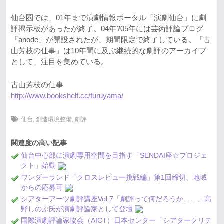
仙台圏では、01年まで演劇情報ポータル「演劇仙台」に劇
評掲示板があったが終了。04年?05年には芸術評論ブログ
「anode」が開設されたが、期間限定で終了している。「古
山芳枝の仕事」は10年間に及ぶ継続的な劇評のアーカイブ
として、注目を集めている。
古山芳枝の仕事
http://www.bookshelf.cc/furuyama/
仙台
,
創造環境整備
,
劇評
関連度の高い記事
仙台中心部に演劇専用空間を目指す「SENDAI座☆プロジェ
クト」始動
ワンダーランド「クロスレビュー挑戦編」第1回締切、地域
からの応募可
シアターアーツ劇評講座Vol.7「劇評って何だろうか……」高
野しのぶ氏が演劇評論家として登壇
国際演劇評論家協会（AICT）日本センター「シアタークリテ