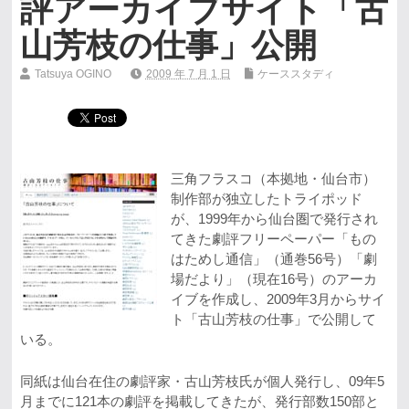
評アーカイブサイト「古
山芳枝の仕事」公開
Tatsuya OGINO
2009 年 7 月 1 日
ケーススタディ
三角フラスコ（本拠地・仙台市）
制作部が独立したトライポッド
が、1999年から仙台圏で発行され
てきた劇評フリーペーパー「もの
はためし通信」（通巻56号）「劇
場だより」（現在16号）のアーカ
イブを作成し、2009年3月からサイ
ト「古山芳枝の仕事」で公開して
いる。
同紙は仙台在住の劇評家・古山芳枝氏が個人発行し、09年5
月までに121本の劇評を掲載してきたが、発行部数150部と