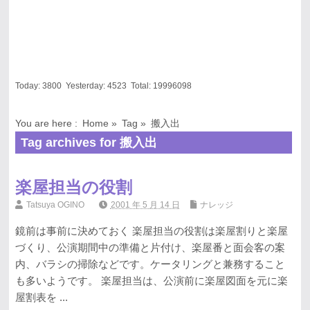
Today:
3800
Yesterday:
4523
Total:
19996098
You are here :
Home
»
Tag »
搬入出
Tag archives for 搬入出
楽屋担当の役割
Tatsuya OGINO
2001 年 5 月 14 日
ナレッジ
鏡前は事前に決めておく 楽屋担当の役割は楽屋割りと楽屋
づくり、公演期間中の準備と片付け、楽屋番と面会客の案
内、バラシの掃除などです。ケータリングと兼務すること
も多いようです。 楽屋担当は、公演前に楽屋図面を元に楽
屋割表を ...