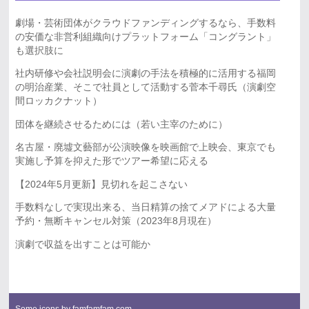
劇場・芸術団体がクラウドファンディングするなら、手数料
の安価な非営利組織向けプラットフォーム「コングラント」
も選択肢に
社内研修や会社説明会に演劇の手法を積極的に活用する福岡
の明治産業、そこで社員として活動する菅本千尋氏（演劇空
間ロッカクナット）
団体を継続させるためには（若い主宰のために）
名古屋・廃墟文藝部が公演映像を映画館で上映会、東京でも
実施し予算を抑えた形でツアー希望に応える
【2024年5月更新】見切れを起こさない
手数料なしで実現出来る、当日精算の捨てメアドによる大量
予約・無断キャンセル対策（2023年8月現在）
演劇で収益を出すことは可能か
Some icons by
famfamfam.com
.