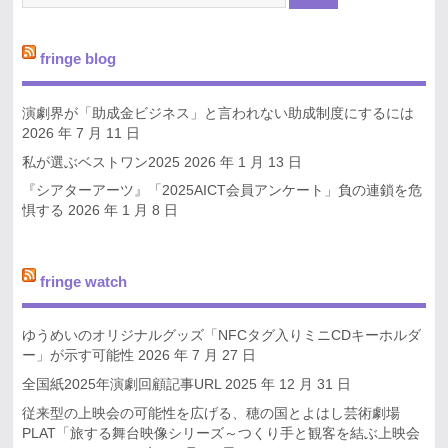
fringe blog
演劇界が「助成金ビジネス」と言われない助成制度にするには
2026 年 7 月 11 日
私が選ぶベストワン2025
2026 年 1 月 13 日
『シアターアーツ』「2025AICT会員アンケート」負の連鎖を危
惧する
2026 年 1 月 8 日
fringe watch
ゆうめいのオリジナルグッズ「NFCタグ入りミニCDキーホルダ
ー」が示す可能性
2026 年 7 月 27 日
全国紙2025年演劇回顧記事URL
2025 年 12 月 31 日
従来型の上映会の可能性を広げる、穂の国とよはし芸術劇場
PLAT「旅する舞台映像シリーズ～つくり手と観客を結ぶ上映会