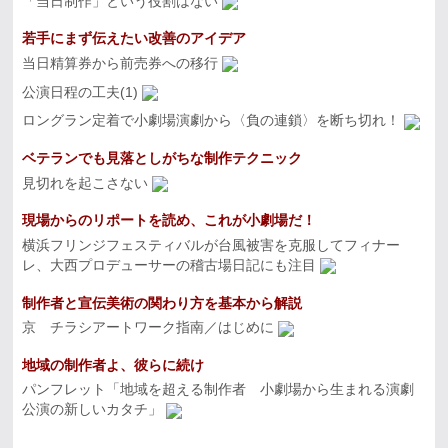
「当日制作」という役割はない
若手にまず伝えたい改善のアイデア
当日精算券から前売券への移行
公演日程の工夫(1)
ロングラン定着で小劇場演劇から〈負の連鎖〉を断ち切れ！
ベテランでも見落としがちな制作テクニック
見切れを起こさない
現場からのリポートを読め、これが小劇場だ！
横浜フリンジフェスティバルが台風被害を克服してフィナー
レ、大西プロデューサーの稽古場日記にも注目
制作者と宣伝美術の関わり方を基本から解説
京 チラシアートワーク指南／はじめに
地域の制作者よ、彼らに続け
パンフレット「地域を超える制作者 小劇場から生まれる演劇
公演の新しいカタチ」