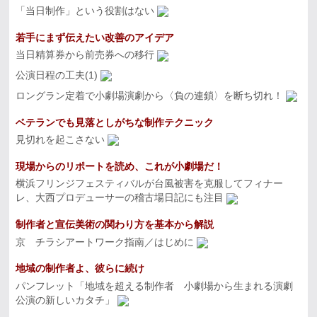
「当日制作」という役割はない
若手にまず伝えたい改善のアイデア
当日精算券から前売券への移行
公演日程の工夫(1)
ロングラン定着で小劇場演劇から〈負の連鎖〉を断ち切れ！
ベテランでも見落としがちな制作テクニック
見切れを起こさない
現場からのリポートを読め、これが小劇場だ！
横浜フリンジフェスティバルが台風被害を克服してフィナー
レ、大西プロデューサーの稽古場日記にも注目
制作者と宣伝美術の関わり方を基本から解説
京 チラシアートワーク指南／はじめに
地域の制作者よ、彼らに続け
パンフレット「地域を超える制作者 小劇場から生まれる演劇
公演の新しいカタチ」