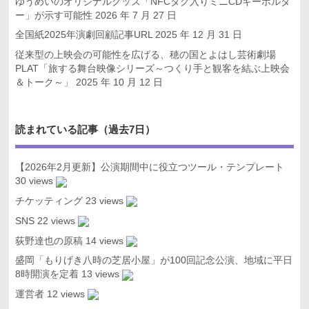
ゆうめいのオリジナルグッズ「NFCタグ入りミニCDキーホルダ
ー」が示す可能性
2026 年 7 月 27 日
全国紙2025年演劇回顧記事URL
2025 年 12 月 31 日
従来型の上映会の可能性を広げる、穂の国とよはし芸術劇場
PLAT「旅する舞台映像シリーズ～つくり手と観客を結ぶ上映会
＆トーク～」
2025 年 10 月 12 日
読まれている記事（過去7日）
【2026年2月更新】公演期間中に役立つツール・テンプレート
30 views
チケッティング
23 views
SNS
22 views
荻野達也の原稿
14 views
盛岡「もりげき八時の芝居小屋」が100回記念公演、地域に平日
8時開演を定着
13 views
運営者
12 views