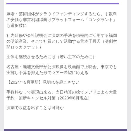
劇場・芸術団体がクラウドファンディングするなら、手数料
の安価な非営利組織向けプラットフォーム「コングラント」
も選択肢に
社内研修や会社説明会に演劇の手法を積極的に活用する福岡
の明治産業、そこで社員として活動する菅本千尋氏（演劇空
間ロッカクナット）
団体を継続させるためには（若い主宰のために）
名古屋・廃墟文藝部が公演映像を映画館で上映会、東京でも
実施し予算を抑えた形でツアー希望に応える
【2024年5月更新】見切れを起こさない
手数料なしで実現出来る、当日精算の捨てメアドによる大量
予約・無断キャンセル対策（2023年8月現在）
演劇で収益を出すことは可能か