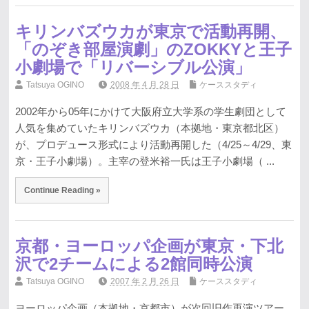
キリンバズウカが東京で活動再開、
「のぞき部屋演劇」のZOKKYと王子
小劇場で「リバーシブル公演」
Tatsuya OGINO
2008 年 4 月 28 日
ケーススタディ
2002年から05年にかけて大阪府立大学系の学生劇団として
人気を集めていたキリンバズウカ（本拠地・東京都北区）
が、プロデュース形式により活動再開した（4/25～4/29、東
京・王子小劇場）。主宰の登米裕一氏は王子小劇場（ ...
Continue Reading »
京都・ヨーロッパ企画が東京・下北
沢で2チームによる2館同時公演
Tatsuya OGINO
2007 年 2 月 26 日
ケーススタディ
ヨーロッパ企画（本拠地・京都市）が次回旧作再演ツアー