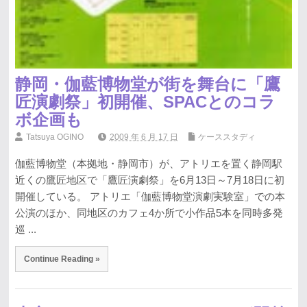
静岡・伽藍博物堂が街を舞台に「鷹
匠演劇祭」初開催、SPACとのコラ
ボ企画も
Tatsuya OGINO
2009 年 6 月 17 日
ケーススタディ
伽藍博物堂（本拠地・静岡市）が、アトリエを置く静岡駅
近くの鷹匠地区で「鷹匠演劇祭」を6月13日～7月18日に初
開催している。 アトリエ「伽藍博物堂演劇実験室」での本
公演のほか、同地区のカフェ4か所で小作品5本を同時多発
巡 ...
Continue Reading »