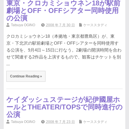
東京・クロカミショウネン18が駅前
劇場とOFF・OFFシアター同時使用
の公演
Tatsuya OGINO
2008 年 7 月 30 日
ケーススタディ
クロカミショウネン18（本拠地・東京都豊島区）が、東
京・下北沢の駅前劇場とOFF・OFFシアターを同時使用す
る公演を、9月4日～15日に行なう。2劇場の開演時間を合わ
せて関連する2作品を上演するもので、観客はチケットを別
...
Continue Reading »
ケイダッシュステージが紀伊國屋ホ
ールとTHEATER/TOPSで同時進行の
公演
Tatsuya OGINO
2008 年 7 月 23 日
ケーススタディ