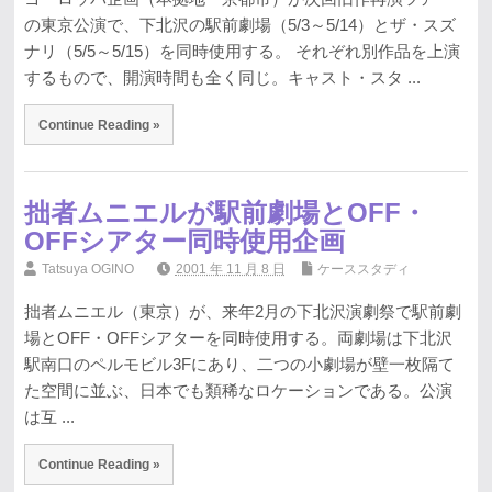
の東京公演で、下北沢の駅前劇場（5/3～5/14）とザ・スズ
ナリ（5/5～5/15）を同時使用する。 それぞれ別作品を上演
するもので、開演時間も全く同じ。キャスト・スタ ...
Continue Reading »
拙者ムニエルが駅前劇場とOFF・
OFFシアター同時使用企画
Tatsuya OGINO
2001 年 11 月 8 日
ケーススタディ
拙者ムニエル（東京）が、来年2月の下北沢演劇祭で駅前劇
場とOFF・OFFシアターを同時使用する。両劇場は下北沢
駅南口のペルモビル3Fにあり、二つの小劇場が壁一枚隔て
た空間に並ぶ、日本でも類稀なロケーションである。公演
は互 ...
Continue Reading »