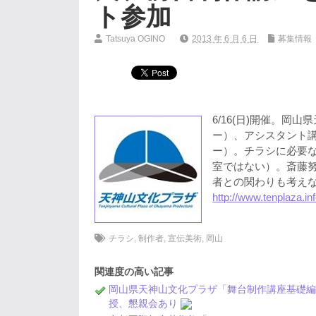
ト参加
Tatsuya OGINO
2013 年 6 月 6 日
募集情報
6/16(日)開催。
ー）、アシスタント
ー）。チラシに必要
室ではない）。斎藤
者との関わりも考え
http://www.tenplaza.inf
チラシ
,
制作者
,
宣伝美術
,
岡山
関連度の高い記事
岡山県天神山文化プラザ「舞台制作講座基礎
授、懇親会あり