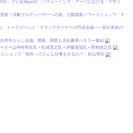
T 2011」プレ企画part1「パフォーミング・アーツにおける『デザイ
＞実践！演劇プロデューサーへの道」公開講座／ワークショップ「チ
ち」トークイベント「チラシデザイナーの円卓会議――宣伝美術の
「吉祥寺ちらし会議」開催、関西も含め豪華パネラー集結
n 新潟」ナビゲーターは仲村和生氏＋松浦茂之氏＋伊藤達哉氏＋野村政之氏
ークショップ「制作ってどんな仕事をするの？」杉山準氏