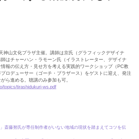
岡山県天神山文化プラザ主催。講師は京氏（グラフィックデザイナ
講師はチャーハン・ラモーン氏（イラストレーター、デザイナ
な情報の伝え方・見せ方を考える実践的ワークショップ（PC教
努プロデューサー（ゴーチ・ブラザース）をゲストに迎え、発注
ながら進める。聴講のみ参加も可。
o/topics/tirashidukuri-ws.pdf
編」斎藤努氏が専任制作者がいない地域の現状を踏まえてコツを伝