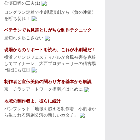
公演日程の工夫(1)
ロングラン定着で小劇場演劇から〈負の連鎖〉
を断ち切れ！
ベテランでも見落としがちな制作テクニック
見切れを起こさない
現場からのリポートを読め、これが小劇場だ！
横浜フリンジフェスティバルが台風被害を克服
してフィナーレ、大西プロデューサーの稽古場
日記にも注目
制作者と宣伝美術の関わり方を基本から解説
京 チラシアートワーク指南／はじめに
地域の制作者よ、彼らに続け
パンフレット「地域を超える制作者 小劇場か
ら生まれる演劇公演の新しいカタチ」