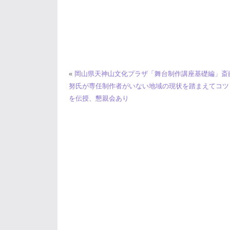
«
岡山県天神山文化プラザ「舞台制作講座基礎編」斎
努氏が専任制作者がいない地域の現状を踏まえてコツ
を伝授、懇親会あり