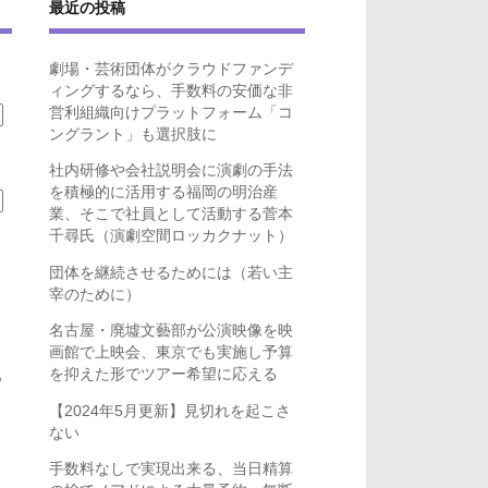
最近の投稿
劇場・芸術団体がクラウドファンデ
ィングするなら、手数料の安価な非
営利組織向けプラットフォーム「コ
ングラント」も選択肢に
社内研修や会社説明会に演劇の手法
を積極的に活用する福岡の明治産
業、そこで社員として活動する菅本
千尋氏（演劇空間ロッカクナット）
団体を継続させるためには（若い主
宰のために）
名古屋・廃墟文藝部が公演映像を映
画館で上映会、東京でも実施し予算
を抑えた形でツアー希望に応える
ら
【2024年5月更新】見切れを起こさ
ない
手数料なしで実現出来る、当日精算