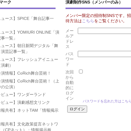
マーク
演劇制作SNS（メンバーのみ）
メンバー限定の招待制SNSです。招
ュース】SPICE「舞台記事一
待方法は
こちら
をご覧ください。
」
メー
ュース】YOMIURI ONLINE「演
ルア
記事一覧」
ドレ
ニュース】朝日新聞デジタル「舞
ス
・演芸記事一覧」
パス
ワー
ニュース】フレッシュアイニュー
ド
（演劇）
次回
演情報】CoRich舞台芸術！
から
演情報】CoRich舞台芸術！（上
自動
中の公演）
的に
ログ
レビュー】ワンダーランド
イン
パスワードを忘れた方はこち
レビュー】演劇感想文リンク
情報共有】ネットTAM「情報掲示
」
情報共有】文化政策提言ネットワ
ク（CPネット）：情報掲示板