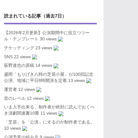
読まれている記事（過去7日）
【2026年2月更新】公演期間中に役立つツー
ル・テンプレート
30 views
チケッティング
23 views
SNS
22 views
荻野達也の原稿
14 views
盛岡「もりげき八時の芝居小屋」が100回記念
公演、地域に平日8時開演を定着
13 views
運営者
12 views
音のレベル
12 views
いま入手出来る、制作者が絶対に読んでおくべ
き演劇関連書10冊
11 views
「芝居」を「公演」にするのが制作者である。
10 views
公演予算の組み方
9 views