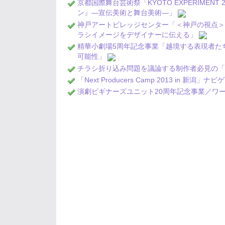
京都国際舞台芸術祭「KYOTO EXPERIMEN
ン』―宣伝美術と舞台美術―」
神戸アートビレッジセンター「＜神戸の視点
ラシイメージをデザイナーに伝える」
精華小劇場5周年記念事業「越境する表現者た
可能性」
チラシ折り込み問題を議論する制作者必見の
「Next Producers Camp 2013 i
演劇ビギナーズユニット20周年記念事業／ワ