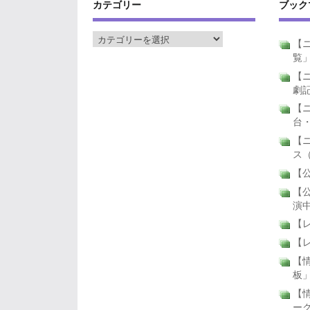
カテゴリー
ブック
【ニ
覧
【ニ
劇
【
台
【
ス
【公
【公
演
【
【
【
板
【
ー