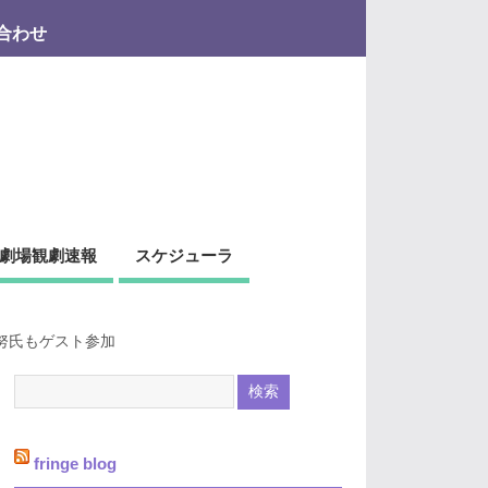
合わせ
劇場観劇速報
スケジューラ
努氏もゲスト参加
fringe blog