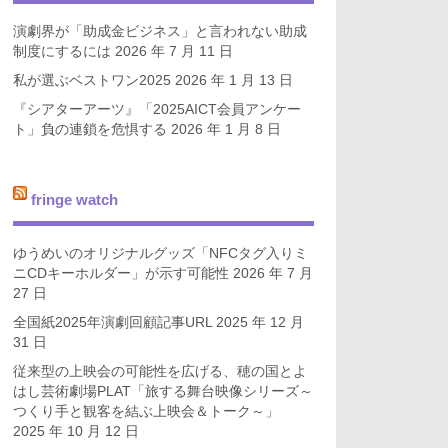
演劇界が「助成金ビジネス」と言われない助成
制度にするには
2026 年 7 月 11 日
私が選ぶベストワン2025
2026 年 1 月 13 日
『シアターアーツ』「2025AICT会員アンケー
ト」負の連鎖を危惧する
2026 年 1 月 8 日
fringe watch
ゆうめいのオリジナルグッズ「NFCタグ入りミ
ニCDキーホルダー」が示す可能性
2026 年 7 月
27 日
全国紙2025年演劇回顧記事URL
2025 年 12 月
31 日
従来型の上映会の可能性を広げる、穂の国とよ
はし芸術劇場PLAT「旅する舞台映像シリーズ～
つくり手と観客を結ぶ上映会＆トーク～」
2025 年 10 月 12 日