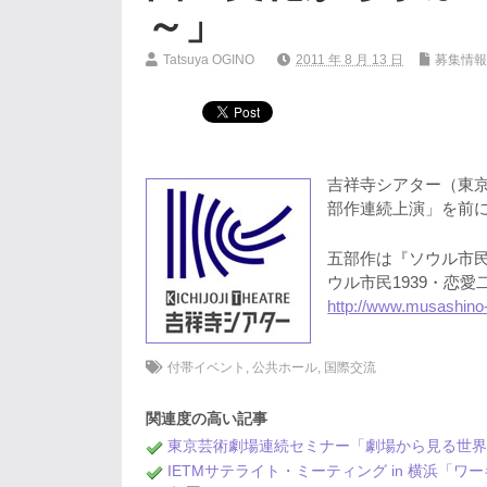
～」
Tatsuya OGINO
2011 年 8 月 13 日
募集情
吉祥寺シアター（東京
部作連続上演」を前
五部作は『ソウル市民
ウル市民1939・恋
http://www.musashino-c
付帯イベント
,
公共ホール
,
国際交流
関連度の高い記事
東京芸術劇場連続セミナー「劇場から見る世界
IETMサテライト・ミーティング in 横浜