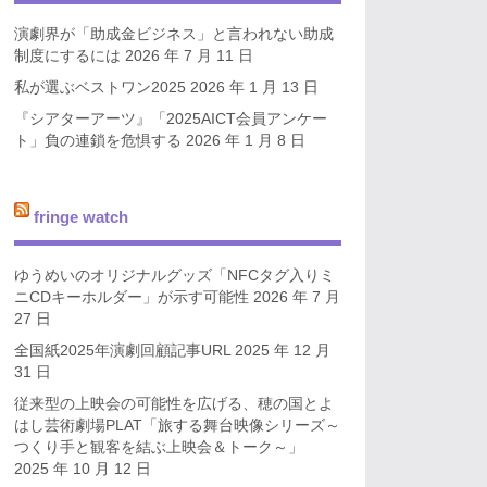
演劇界が「助成金ビジネス」と言われない助成
制度にするには
2026 年 7 月 11 日
私が選ぶベストワン2025
2026 年 1 月 13 日
『シアターアーツ』「2025AICT会員アンケー
ト」負の連鎖を危惧する
2026 年 1 月 8 日
fringe watch
ゆうめいのオリジナルグッズ「NFCタグ入りミ
ニCDキーホルダー」が示す可能性
2026 年 7 月
27 日
全国紙2025年演劇回顧記事URL
2025 年 12 月
31 日
従来型の上映会の可能性を広げる、穂の国とよ
はし芸術劇場PLAT「旅する舞台映像シリーズ～
つくり手と観客を結ぶ上映会＆トーク～」
2025 年 10 月 12 日