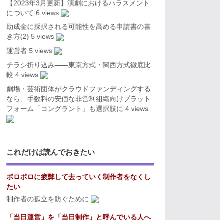
【2023年3月更新】演劇におけるハラスメント
について
6 views
助成金に採択される可能性を高める申請書の書
き方(2)
5 views
運営者
5 views
チラシ折り込み――東京方式・関西方式徹底比
較
4 views
劇場・芸術団体がクラウドファンディングする
なら、手数料の安価な非営利組織向けプラット
フォーム「コングラント」も選択肢に
4 views
これだけは読んでおきたい
ボロボロに疲弊して去っていく制作者をなくし
たい
制作者の孤立を防ぐために
「当日運営」を「当日制作」と呼んでいる人へ