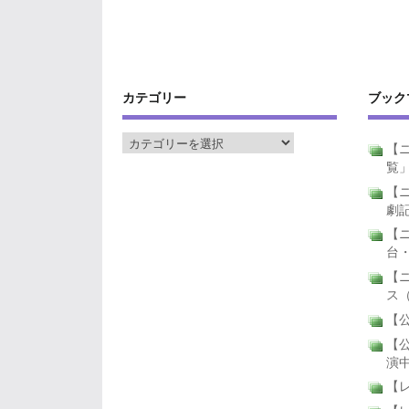
カテゴリー
ブック
【ニ
覧
【ニ
劇
【
台
【
ス
【公
【公
演
【