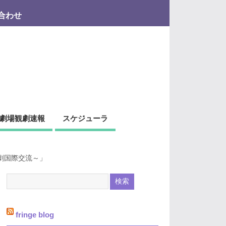
合わせ
劇場観劇速報
スケジューラ
劇国際交流～」
fringe blog