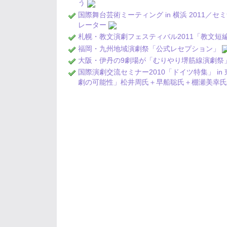
う
国際舞台芸術ミーティング in 横浜 2011／セ
レーター
札幌・教文演劇フェスティバル2011「教文短
福岡・九州地域演劇祭「公式レセプション」
大阪・伊丹の9劇場が「むりやり堺筋線演劇祭
国際演劇交流セミナー2010「ドイツ特集」 i
劇の可能性」松井周氏＋早船聡氏＋棚瀬美幸