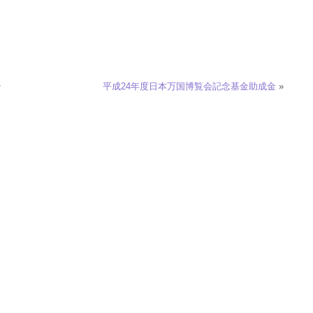
ン
平成24年度日本万国博覧会記念基金助成金
»