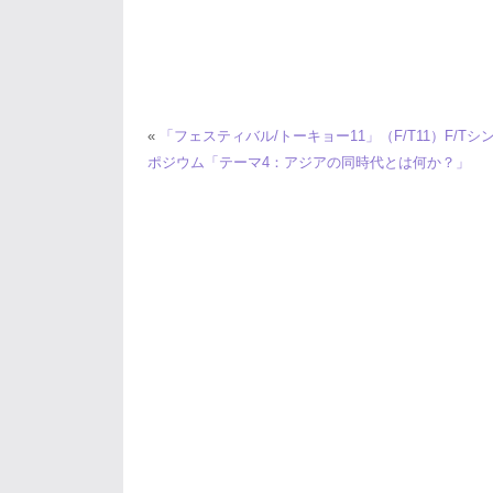
«
「フェスティバル/トーキョー11」（F/T11）F/Tシ
ポジウム「テーマ4：アジアの同時代とは何か？」