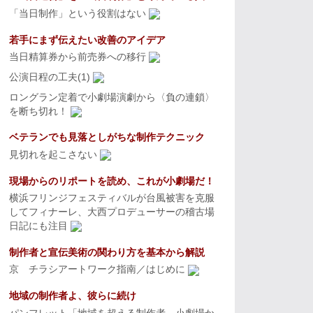
「当日制作」という役割はない
若手にまず伝えたい改善のアイデア
当日精算券から前売券への移行
公演日程の工夫(1)
ロングラン定着で小劇場演劇から〈負の連鎖〉
を断ち切れ！
ベテランでも見落としがちな制作テクニック
見切れを起こさない
現場からのリポートを読め、これが小劇場だ！
横浜フリンジフェスティバルが台風被害を克服
してフィナーレ、大西プロデューサーの稽古場
日記にも注目
制作者と宣伝美術の関わり方を基本から解説
京 チラシアートワーク指南／はじめに
地域の制作者よ、彼らに続け