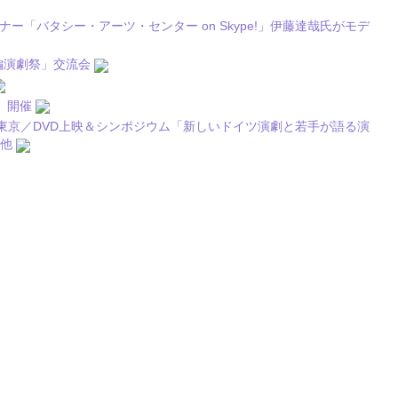
ミナー「バタシー・アーツ・センター on Skype!」伊藤達哉氏がモデ
編演劇祭」交流会
」開催
n 東京／DVD上映＆シンポジウム「新しいドイツ演劇と若手が語る演
氏他