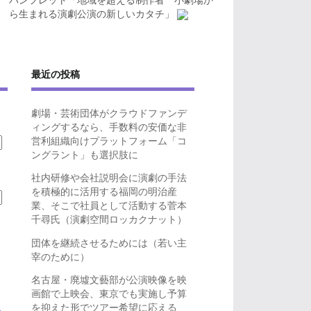
パンフレット「地域を超える制作者 小劇場か
ら生まれる演劇公演の新しいカタチ」
最近の投稿
劇場・芸術団体がクラウドファンデ
ィングするなら、手数料の安価な非
営利組織向けプラットフォーム「コ
ングラント」も選択肢に
社内研修や会社説明会に演劇の手法
を積極的に活用する福岡の明治産
業、そこで社員として活動する菅本
千尋氏（演劇空間ロッカクナット）
団体を継続させるためには（若い主
宰のために）
名古屋・廃墟文藝部が公演映像を映
画館で上映会、東京でも実施し予算
を抑えた形でツアー希望に応える
ら