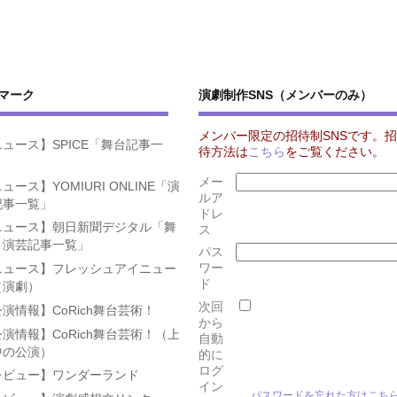
マーク
演劇制作SNS（メンバーのみ）
メンバー限定の招待制SNSです。招
ュース】SPICE「舞台記事一
待方法は
こちら
をご覧ください。
」
メー
ュース】YOMIURI ONLINE「演
ルア
記事一覧」
ドレ
ニュース】朝日新聞デジタル「舞
ス
・演芸記事一覧」
パス
ワー
ニュース】フレッシュアイニュー
ド
（演劇）
次回
演情報】CoRich舞台芸術！
から
演情報】CoRich舞台芸術！（上
自動
中の公演）
的に
ログ
レビュー】ワンダーランド
イン
パスワードを忘れた方はこち