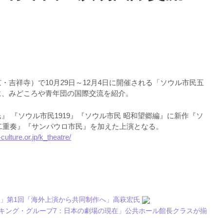
報
・吉祥寺）で10月29日～12月4日に開催される「ソウル市民五
に、みどころや青年団の国際交流を紹介。
』 『ソウル市民1919』『ソウル市民 昭和望郷編』に新作『ソ
愛二重奏』『サンパウロ市民』を加えた上演となる。
ulture.or.jp/k_theatre/
」第1回「海外上演から共同制作へ」高萩宏氏
「ワーキング・グループ7：日本の劇場の現在」公共ホール館長クラスが揃