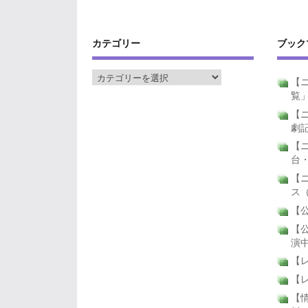
カテゴリー
ブック
【ニ
覧
【ニ
劇
【
台
【
ス
【公
【公
演
【
【
【