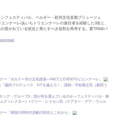
ヨンフェスティバル、ベルギー・欧州文化首都ブリュージュ
トリエンナーレ/あいちトリエンナーレの責任者を経験した3名と、
の置かれている状況と果たすべき役割を再考する。要TPAMパ
j/seminar/
セミナー「ボルドー市の文化政策―PACTとEVENTOビエンナーレ」
備委員会勉強会「脳内プロデュース F/Tを越えろ！」講師・平松隆之氏（劇団う
「ワーキング・グループ5：誰が何を選んでいるのか―フェスティバル・劇
ムディレクター）×フリー・レイセン氏（テアター・デア・ヴェル
／セミナー「韓国の同時代演劇の現在とこれから」