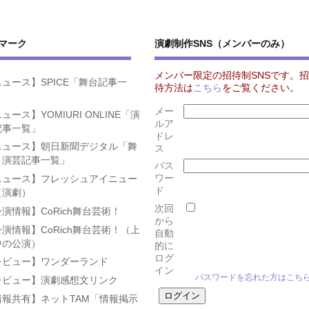
マーク
演劇制作SNS（メンバーのみ）
メンバー限定の招待制SNSです。招
ュース】SPICE「舞台記事一
待方法は
こちら
をご覧ください。
」
メー
ュース】YOMIURI ONLINE「演
ルア
記事一覧」
ドレ
ニュース】朝日新聞デジタル「舞
ス
・演芸記事一覧」
パス
ワー
ニュース】フレッシュアイニュー
ド
（演劇）
次回
演情報】CoRich舞台芸術！
から
演情報】CoRich舞台芸術！（上
自動
中の公演）
的に
ログ
レビュー】ワンダーランド
イン
パスワードを忘れた方はこち
レビュー】演劇感想文リンク
情報共有】ネットTAM「情報掲示