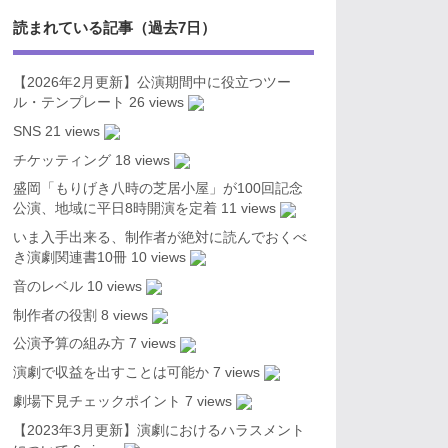
読まれている記事（過去7日）
【2026年2月更新】公演期間中に役立つツー
ル・テンプレート
26 views
SNS
21 views
チケッティング
18 views
盛岡「もりげき八時の芝居小屋」が100回記念
公演、地域に平日8時開演を定着
11 views
いま入手出来る、制作者が絶対に読んでおくべ
き演劇関連書10冊
10 views
音のレベル
10 views
制作者の役割
8 views
公演予算の組み方
7 views
演劇で収益を出すことは可能か
7 views
劇場下見チェックポイント
7 views
【2023年3月更新】演劇におけるハラスメント