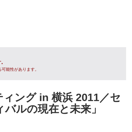
す。
る可能性があります。
ング in 横浜 2011／セ
ィバルの現在と未来」
報