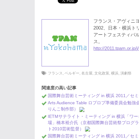
フランス・アヴィニ
2002、日本・横浜
アートフェスティバル
ス。
http://2011.tpam.or.jp/
フランス
,
ベルギー
,
名古屋
,
文化政策
,
横浜
,
演劇祭
関連度の高い記事
国際舞台芸術ミーティング in 横浜 2011／
Arts Audience Table ロプロプ準
りんこ制作部）
IETMサテライト・ミーティング in 横浜
場」橋本裕介氏（京都国際舞台芸術祭プログラ
ト2010芸術監督）
国際舞台芸術ミーティング in 横浜 2011