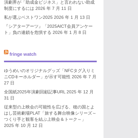
演劇界が「助成金ビジネス」と言われない助成
制度にするには
2026 年 7 月 11 日
私が選ぶベストワン2025
2026 年 1 月 13 日
『シアターアーツ』「2025AICT会員アンケー
ト」負の連鎖を危惧する
2026 年 1 月 8 日
fringe watch
ゆうめいのオリジナルグッズ「NFCタグ入りミ
ニCDキーホルダー」が示す可能性
2026 年 7 月
27 日
全国紙2025年演劇回顧記事URL
2025 年 12 月
31 日
従来型の上映会の可能性を広げる、穂の国とよ
はし芸術劇場PLAT「旅する舞台映像シリーズ～
つくり手と観客を結ぶ上映会＆トーク～」
2025 年 10 月 12 日