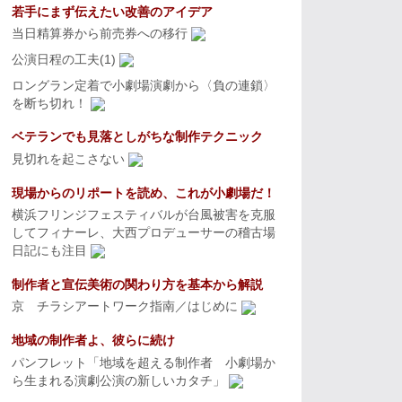
若手にまず伝えたい改善のアイデア
当日精算券から前売券への移行
公演日程の工夫(1)
ロングラン定着で小劇場演劇から〈負の連鎖〉
を断ち切れ！
ベテランでも見落としがちな制作テクニック
見切れを起こさない
現場からのリポートを読め、これが小劇場だ！
横浜フリンジフェスティバルが台風被害を克服
してフィナーレ、大西プロデューサーの稽古場
日記にも注目
制作者と宣伝美術の関わり方を基本から解説
京 チラシアートワーク指南／はじめに
地域の制作者よ、彼らに続け
パンフレット「地域を超える制作者 小劇場か
ら生まれる演劇公演の新しいカタチ」