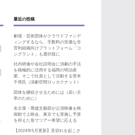
最近の投稿
劇場・芸術団体がクラウドファンデ
ィングするなら、手数料の安価な非
営利組織向けプラットフォーム「コ
ングラント」も選択肢に
社内研修や会社説明会に演劇の手法
を積極的に活用する福岡の明治産
業、そこで社員として活動する菅本
千尋氏（演劇空間ロッカクナット）
団体を継続させるためには（若い主
宰のために）
名古屋・廃墟文藝部が公演映像を映
画館で上映会、東京でも実施し予算
を抑えた形でツアー希望に応える
ら
【2024年5月更新】見切れを起こさ