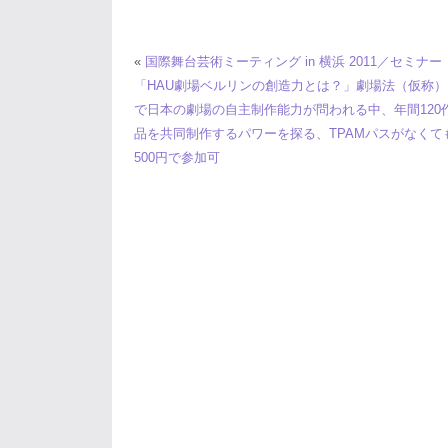
«
国際舞台芸術ミーティング in 横浜 2011／セミナー
「HAU劇場ベルリンの創造力とは？」劇場法（仮称）
で日本の劇場の自主制作能力が問われる中、年間120
品を共同制作するパワーを探る、TPAMパスがなくて
500円で参加可