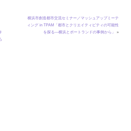
横浜市創造都市交流セミナー／マッシュアップミーテ
ィング in TPAM「都市とクリエイティビティの可能性
作
を探る―横浜とポートランドの事例から」
»
も