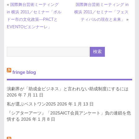
«
国際舞台芸術ミーティング
国際舞台芸術ミーティング in
in 横浜 2011／セミナー「ボル
横浜 2011／セミナー「フェス
ドー市の文化政策―PACTと
ティバルの現在と未来」
»
EVENTOビエンナーレ」
fringe blog
演劇界が「助成金ビジネス」と言われない助成制度にするには
2026 年 7 月 11 日
私が選ぶベストワン2025
2026 年 1 月 13 日
『シアターアーツ』「2025AICT会員アンケート」負の連鎖を危
惧する
2026 年 1 月 8 日