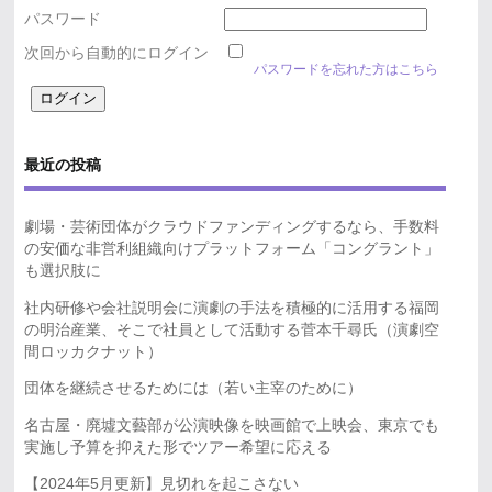
パスワード
次回から自動的にログイン
パスワードを忘れた方はこちら
最近の投稿
劇場・芸術団体がクラウドファンディングするなら、手数料
の安価な非営利組織向けプラットフォーム「コングラント」
も選択肢に
社内研修や会社説明会に演劇の手法を積極的に活用する福岡
の明治産業、そこで社員として活動する菅本千尋氏（演劇空
間ロッカクナット）
団体を継続させるためには（若い主宰のために）
名古屋・廃墟文藝部が公演映像を映画館で上映会、東京でも
実施し予算を抑えた形でツアー希望に応える
【2024年5月更新】見切れを起こさない