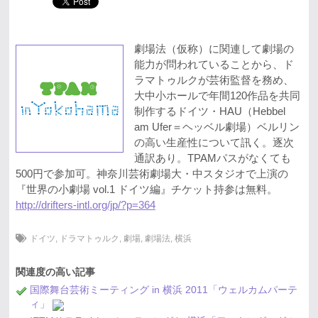
劇場法（仮称）に関連して劇場の
能力が問われていることから、ド
ラマトゥルクが芸術監督を務め、
大中小ホールで年間120作品を共同
制作するドイツ・HAU（Hebbel
am Ufer＝ヘッベル劇場）ベルリン
の高い生産性について訊く。逐次
通訳あり。TPAMパスがなくても
500円で参加可。神奈川芸術劇場大・中スタジオで上演の
『世界の小劇場 vol.1 ドイツ編』チケット持参は無料。
http://drifters-intl.org/jp/?p=364
ドイツ
,
ドラマトゥルク
,
劇場
,
劇場法
,
横浜
関連度の高い記事
国際舞台芸術ミーティング in 横浜 2011「ウェルカムパーテ
ィ」