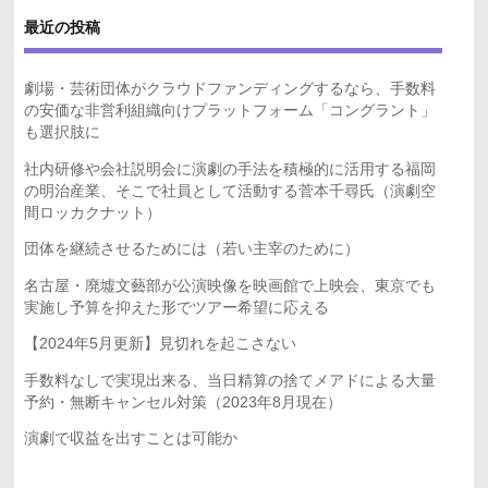
最近の投稿
劇場・芸術団体がクラウドファンディングするなら、手数料
の安価な非営利組織向けプラットフォーム「コングラント」
も選択肢に
社内研修や会社説明会に演劇の手法を積極的に活用する福岡
の明治産業、そこで社員として活動する菅本千尋氏（演劇空
間ロッカクナット）
団体を継続させるためには（若い主宰のために）
名古屋・廃墟文藝部が公演映像を映画館で上映会、東京でも
実施し予算を抑えた形でツアー希望に応える
【2024年5月更新】見切れを起こさない
手数料なしで実現出来る、当日精算の捨てメアドによる大量
予約・無断キャンセル対策（2023年8月現在）
演劇で収益を出すことは可能か