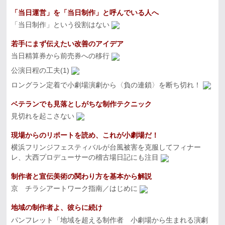
「当日運営」を「当日制作」と呼んでいる人へ
「当日制作」という役割はない
若手にまず伝えたい改善のアイデア
当日精算券から前売券への移行
公演日程の工夫(1)
ロングラン定着で小劇場演劇から〈負の連鎖〉を断ち切れ！
ベテランでも見落としがちな制作テクニック
見切れを起こさない
現場からのリポートを読め、これが小劇場だ！
横浜フリンジフェスティバルが台風被害を克服してフィナー
レ、大西プロデューサーの稽古場日記にも注目
制作者と宣伝美術の関わり方を基本から解説
京 チラシアートワーク指南／はじめに
地域の制作者よ、彼らに続け
パンフレット「地域を超える制作者 小劇場から生まれる演劇