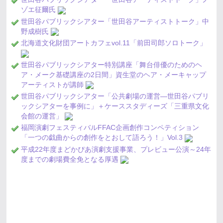
ゾエ征爾氏
世田谷パブリックシアター「世田谷アーティストトーク」中
野成樹氏
北海道文化財団アートカフェvol.11「前田司郎ソロトーク」
世田谷パブリックシアター特別講座「舞台俳優のためのヘ
ア・メーク基礎講座の2日間」資生堂のヘア・メーキャップ
アーティストが講師
世田谷パブリックシアター「公共劇場の運営―世田谷パブリ
ックシアターを事例に」＋ケーススタディーズ「三重県文化
会館の運営」
福岡演劇フェスティバルFFAC企画創作コンペティション
「一つの戯曲からの創作をとおして語ろう！」Vol.3
平成22年度まどかぴあ演劇支援事業、プレビュー公演～24年
度までの劇場費全免となる厚遇