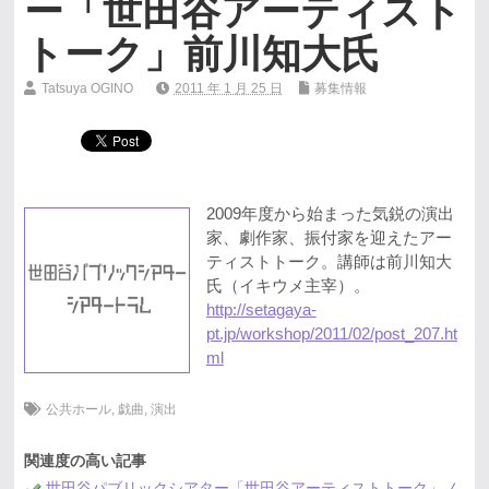
ー「世田谷アーティスト
トーク」前川知大氏
Tatsuya OGINO
2011 年 1 月 25 日
募集情報
2009年度から始まった気鋭の演出
家、劇作家、振付家を迎えたアー
ティストトーク。講師は前川知大
氏（イキウメ主宰）。
http://setagaya-
pt.jp/workshop/2011/02/post_207.ht
ml
公共ホール
,
戯曲
,
演出
関連度の高い記事
世田谷パブリックシアター「世田谷アーティストトーク」ノ