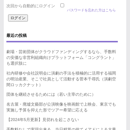
次回から自動的にログイン
パスワードを忘れた方はこちら
最近の投稿
劇場・芸術団体がクラウドファンディングするなら、手数料
の安価な非営利組織向けプラットフォーム「コングラント」
も選択肢に
社内研修や会社説明会に演劇の手法を積極的に活用する福岡
の明治産業、そこで社員として活動する菅本千尋氏（演劇空
間ロッカクナット）
団体を継続させるためには（若い主宰のために）
名古屋・廃墟文藝部が公演映像を映画館で上映会、東京でも
実施し予算を抑えた形でツアー希望に応える
【2024年5月更新】見切れを起こさない
手数料なしで実現出来る、当日精算の捨てメアドによる大量