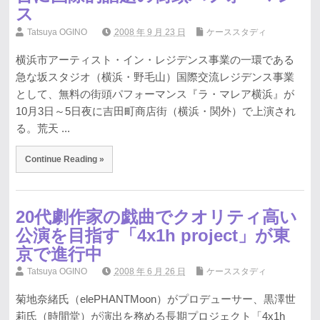
ス
Tatsuya OGINO
2008 年 9 月 23 日
ケーススタディ
横浜市アーティスト・イン・レジデンス事業の一環である
急な坂スタジオ（横浜・野毛山）国際交流レジデンス事業
として、無料の街頭パフォーマンス『ラ・マレア横浜』が
10月3日～5日夜に吉田町商店街（横浜・関外）で上演され
る。荒天 ...
Continue Reading »
20代劇作家の戯曲でクオリティ高い
公演を目指す「4x1h project」が東
京で進行中
Tatsuya OGINO
2008 年 6 月 26 日
ケーススタディ
菊地奈緒氏（elePHANTMoon）がプロデューサー、黒澤世
莉氏（時間堂）が演出を務める長期プロジェクト「4x1h