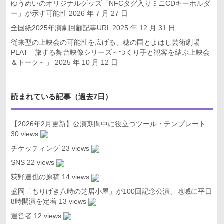
ゆうめいのオリジナルグッズ「NFCタグ入りミニCDキーホルダ
ー」が示す可能性
2026 年 7 月 27 日
全国紙2025年演劇回顧記事URL
2025 年 12 月 31 日
従来型の上映会の可能性を広げる、穂の国とよはし芸術劇場
PLAT「旅する舞台映像シリーズ～つくり手と観客を結ぶ上映会
＆トーク～」
2025 年 10 月 12 日
読まれている記事（過去7日）
【2026年2月更新】公演期間中に役立つツール・テンプレート
30 views
チケッティング
23 views
SNS
22 views
荻野達也の原稿
14 views
盛岡「もりげき八時の芝居小屋」が100回記念公演、地域に平日
8時開演を定着
13 views
運営者
12 views