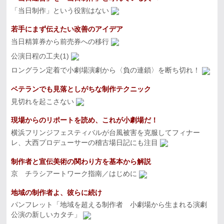
「当日制作」という役割はない
若手にまず伝えたい改善のアイデア
当日精算券から前売券への移行
公演日程の工夫(1)
ロングラン定着で小劇場演劇から〈負の連鎖〉を断ち切れ！
ベテランでも見落としがちな制作テクニック
見切れを起こさない
現場からのリポートを読め、これが小劇場だ！
横浜フリンジフェスティバルが台風被害を克服してフィナー
レ、大西プロデューサーの稽古場日記にも注目
制作者と宣伝美術の関わり方を基本から解説
京 チラシアートワーク指南／はじめに
地域の制作者よ、彼らに続け
パンフレット「地域を超える制作者 小劇場から生まれる演劇
公演の新しいカタチ」