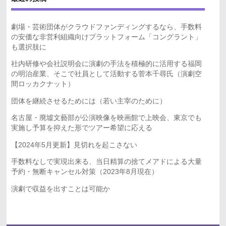
劇場・芸術団体がクラウドファンディングするなら、手数料
の安価な非営利組織向けプラットフォーム「コングラント」
も選択肢に
社内研修や会社説明会に演劇の手法を積極的に活用する福岡
の明治産業、そこで社員として活動する菅本千尋氏（演劇空
間ロッカクナット）
団体を継続させるためには（若い主宰のために）
名古屋・廃墟文藝部が公演映像を映画館で上映会、東京でも
実施し予算を抑えた形でツアー希望に応える
【2024年5月更新】見切れを起こさない
手数料なしで実現出来る、当日精算の捨てメアドによる大量
予約・無断キャンセル対策（2023年8月現在）
演劇で収益を出すことは可能か