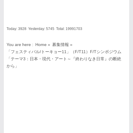
Today:
3928
Yesterday:
5745
Total:
19991703
You are here :
Home
»
募集情報
»
「フェスティバル/トーキョー11」（F/T11）F/Tシンポジウム
「テーマ3：日本・現代・アート～『終わりなき日常』の断絶
から」