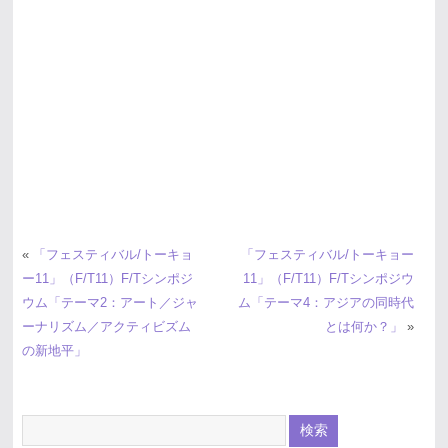
«
「フェスティバル/トーキョ
「フェスティバル/トーキョー
ー11」（F/T11）F/Tシンポジ
11」（F/T11）F/Tシンポジウ
ウム「テーマ2：アート／ジャ
ム「テーマ4：アジアの同時代
ーナリズム／アクティビズム
とは何か？」
»
の新地平」