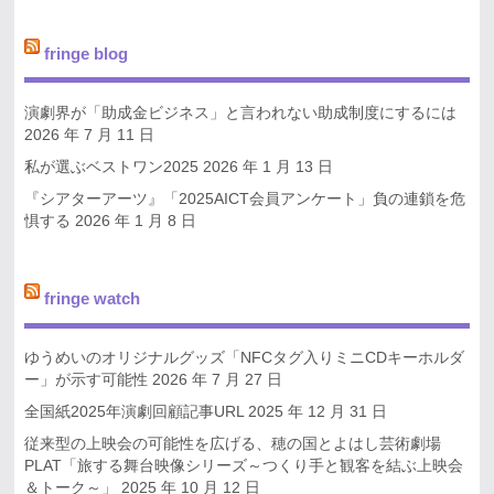
fringe blog
演劇界が「助成金ビジネス」と言われない助成制度にするには
2026 年 7 月 11 日
私が選ぶベストワン2025
2026 年 1 月 13 日
『シアターアーツ』「2025AICT会員アンケート」負の連鎖を危
惧する
2026 年 1 月 8 日
fringe watch
ゆうめいのオリジナルグッズ「NFCタグ入りミニCDキーホルダ
ー」が示す可能性
2026 年 7 月 27 日
全国紙2025年演劇回顧記事URL
2025 年 12 月 31 日
従来型の上映会の可能性を広げる、穂の国とよはし芸術劇場
PLAT「旅する舞台映像シリーズ～つくり手と観客を結ぶ上映会
＆トーク～」
2025 年 10 月 12 日