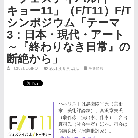
キョー11」（F/T11）F/T
シンポジウム「テーマ
3：日本・現代・アート
～『終わりなき日常』の
断絶から」
Tatsuya OGINO
2011 年 8 月 13 日
募集情報
パネリストは黒瀬陽平氏（美術
家、美術評論家）、宮沢章夫氏
（劇作家、演出家、作家）、宮台
真司氏（社会学者）ほか。司会は
鴻英良氏（演劇批評家）。
http://www.festival-