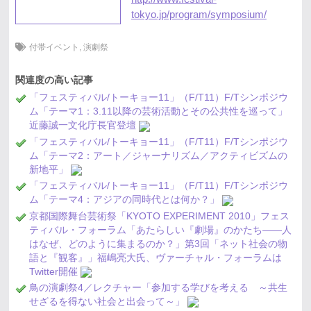
tokyo.jp/program/symposium/
付帯イベント
,
演劇祭
関連度の高い記事
「フェスティバル/トーキョー11」（F/T11）F/Tシンポジウ
ム「テーマ1：3.11以降の芸術活動とその公共性を巡って」
近藤誠一文化庁長官登壇
「フェスティバル/トーキョー11」（F/T11）F/Tシンポジウ
ム「テーマ2：アート／ジャーナリズム／アクティビズムの
新地平」
「フェスティバル/トーキョー11」（F/T11）F/Tシンポジウ
ム「テーマ4：アジアの同時代とは何か？」
京都国際舞台芸術祭「KYOTO EXPERIMENT 2010」フェス
ティバル・フォーラム「あたらしい『劇場』のかたち――人
はなぜ、どのように集まるのか？」第3回「ネット社会の物
語と『観客』」福嶋亮大氏、ヴァーチャル・フォーラムは
Twitter開催
鳥の演劇祭4／レクチャー「参加する学びを考える ～共生
せざるを得ない社会と出会って～」