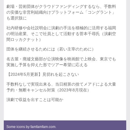
劇場・芸術団体がクラウドファンディングするなら、手数料
の安価な非営利組織向けプラットフォーム「コングラント」
も選択肢に
社内研修や会社説明会に演劇の手法を積極的に活用する福岡
の明治産業、そこで社員として活動する菅本千尋氏（演劇空
間ロッカクナット）
団体を継続させるためには（若い主宰のために）
名古屋・廃墟文藝部が公演映像を映画館で上映会、東京でも
実施し予算を抑えた形でツアー希望に応える
【2024年5月更新】見切れを起こさない
手数料なしで実現出来る、当日精算の捨てメアドによる大量
予約・無断キャンセル対策（2023年8月現在）
演劇で収益を出すことは可能か
Some icons by
famfamfam.com
.