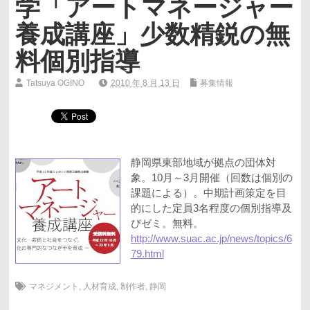
学「アートマネージャー
養成講座」少数精鋭の無
料個別指導
Tatsuya OGINO
2010 年 8 月 13 日
募集情報
静岡県東部地域が拠点の団体対
象。10月～3月開催（回数は個別の
課題による）。中期計画策定を目
的にした定員3名程度の個別指導及
びゼミ。無料。
http://www.suac.ac.jp/news/topics/6
79.html
マネジメント
,
人材育成
,
制作者
,
静岡