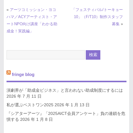
«
アーツコミッション・ヨコ
「フェスティバル/トーキョー
ハマ／ACYアーティスト・ア
10」（F/T10）制作スタッフ
ートNPO向け講座「わかる助
募集
»
成金！実践編」
fringe blog
演劇界が「助成金ビジネス」と言われない助成制度にするには
2026 年 7 月 11 日
私が選ぶベストワン2025
2026 年 1 月 13 日
『シアターアーツ』「2025AICT会員アンケート」負の連鎖を危
惧する
2026 年 1 月 8 日