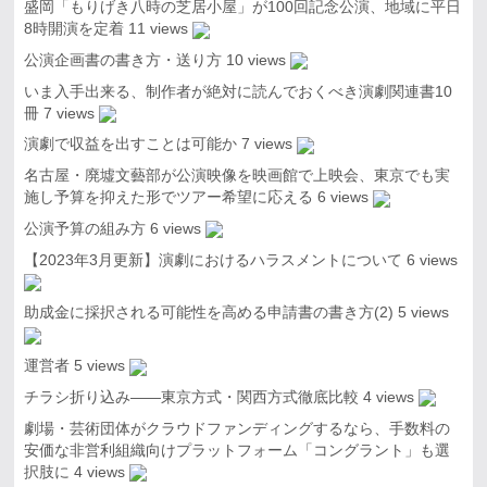
盛岡「もりげき八時の芝居小屋」が100回記念公演、地域に平日
8時開演を定着
11 views
公演企画書の書き方・送り方
10 views
いま入手出来る、制作者が絶対に読んでおくべき演劇関連書10
冊
7 views
演劇で収益を出すことは可能か
7 views
名古屋・廃墟文藝部が公演映像を映画館で上映会、東京でも実
施し予算を抑えた形でツアー希望に応える
6 views
公演予算の組み方
6 views
【2023年3月更新】演劇におけるハラスメントについて
6 views
助成金に採択される可能性を高める申請書の書き方(2)
5 views
運営者
5 views
チラシ折り込み――東京方式・関西方式徹底比較
4 views
劇場・芸術団体がクラウドファンディングするなら、手数料の
安価な非営利組織向けプラットフォーム「コングラント」も選
択肢に
4 views