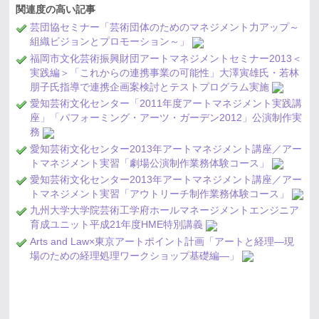
関連度の高い記事
芸団協セミナー「芸術団体のためのマネジメント力アップ～
組織ビジョンとプロモーション～」
福岡市文化芸術振興財団アートマネジメントセミナー2013＜
実践編＞「これからの連携事業の可能性」大澤寅雄氏・若林
朋子氏指導で連携企画案検討とテストプログラム実施
愛知芸術文化センター「2011年度アートマネジメント実践講
座」「パフォーミング・アーツ・ガーデン2012」公演制作実
務
愛知芸術文化センター2013年アートマネジメント講座／アー
トマネジメント実習「劇場公演制作業務体験コース」
愛知芸術文化センター2013年アートマネジメント講座／アー
トマネジメント実習「アウトリーチ制作業務体験コース」
九州大学大学院芸術工学府ホールマネージメントエンジニア
育成ユニット平成21年度HME特別講義
Arts and Law×東京アートポイント計画「アートと経理―現
場のための経理処理ワークショップ基礎編―」