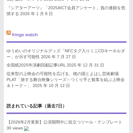
『シアターアーツ』「2025AICT会員アンケート」負の連鎖を危
惧する
2026 年 1 月 8 日
fringe watch
ゆうめいのオリジナルグッズ「NFCタグ入りミニCDキーホルダ
ー」が示す可能性
2026 年 7 月 27 日
全国紙2025年演劇回顧記事URL
2025 年 12 月 31 日
従来型の上映会の可能性を広げる、穂の国とよはし芸術劇場
PLAT「旅する舞台映像シリーズ～つくり手と観客を結ぶ上映会
＆トーク～」
2025 年 10 月 12 日
読まれている記事（過去7日）
【2026年2月更新】公演期間中に役立つツール・テンプレート
30 views