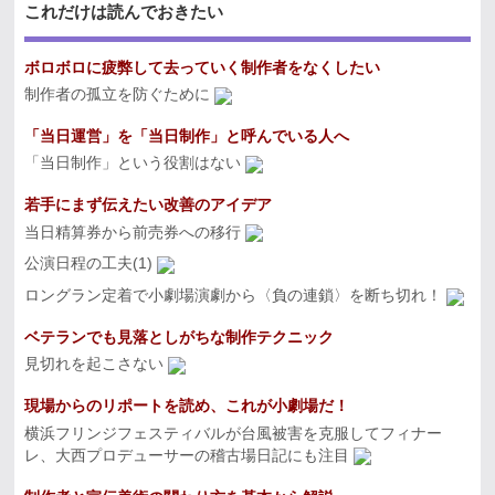
これだけは読んでおきたい
ボロボロに疲弊して去っていく制作者をなくしたい
制作者の孤立を防ぐために
「当日運営」を「当日制作」と呼んでいる人へ
「当日制作」という役割はない
若手にまず伝えたい改善のアイデア
当日精算券から前売券への移行
公演日程の工夫(1)
ロングラン定着で小劇場演劇から〈負の連鎖〉を断ち切れ！
ベテランでも見落としがちな制作テクニック
見切れを起こさない
現場からのリポートを読め、これが小劇場だ！
横浜フリンジフェスティバルが台風被害を克服してフィナー
レ、大西プロデューサーの稽古場日記にも注目