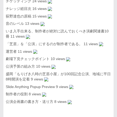
チケッティング
24 views
ナレッジ総目次
16 views
荻野達也の原稿
15 views
音のレベル
13 views
いま入手出来る、制作者が絶対に読んでおくべき演劇関連書10
冊
11 views
「芝居」を「公演」にするのが制作者である。
11 views
運営者
11 views
劇場下見チェックポイント
10 views
公演予算の組み方
10 views
盛岡「もりげき八時の芝居小屋」が100回記念公演、地域に平日
8時開演を定着
9 views
Slide Anything Popup Preview
9 views
制作者の役割
8 views
公演企画書の書き方・送り方
8 views