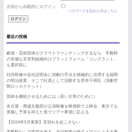
次回から自動的にログイン
パスワードを忘れた方はこちら
最近の投稿
劇場・芸術団体がクラウドファンディングするなら、手数料
の安価な非営利組織向けプラットフォーム「コングラント」
も選択肢に
社内研修や会社説明会に演劇の手法を積極的に活用する福岡
の明治産業、そこで社員として活動する菅本千尋氏（演劇空
間ロッカクナット）
団体を継続させるためには（若い主宰のために）
名古屋・廃墟文藝部が公演映像を映画館で上映会、東京でも
実施し予算を抑えた形でツアー希望に応える
【2024年5月更新】見切れを起こさない
手数料なしで実現出来る、当日精算の捨てメアドによる大量