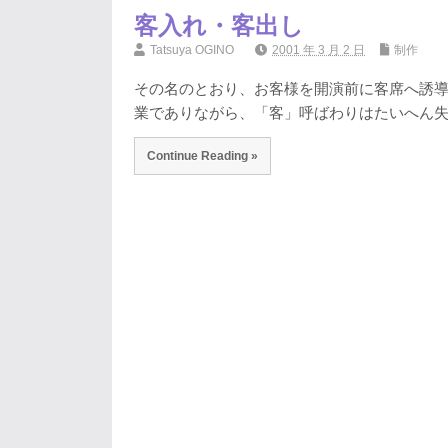
客入れ・客出し
Tatsuya OGINO
2001 年 3 月 2 日
制作
その名のとおり、お客様を開演前に客席へ誘
業でありながら、「客」呼ばわりはたいへん失
Continue Reading »