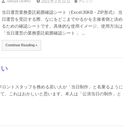
Tatsuya OGINO
2023 年 3 月 12 日
ナレッジ
当日運営業務委託範囲確認シート（Excel:30KB・ZIP形式） 当
日運営を受託する際、なにをどこまでやるかを主催者側と決め
るための確認シートです。具体的な使用イメージ、使用方法は
「当日運営の業務委託範囲確認シート 」 ...
Continue Reading »
ない
ジ
のフロントスタッフを務める若い人が「当日制作」と名乗るように
して、これはおかしいと思います。本人は「公演当日の制作」と