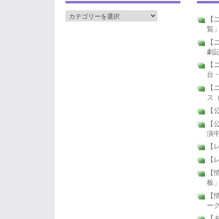
【ニ
覧
【ニ
劇
【
台
【
ス
【公
【公
演
【
【
【
板
【
ー
【