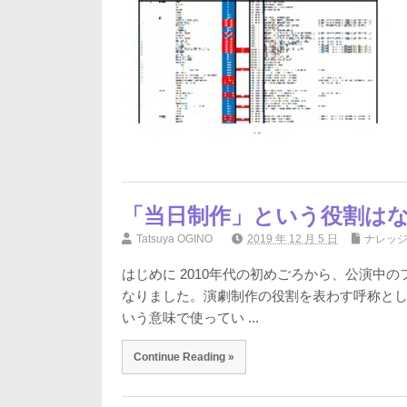
「当日制作」という役割は
Tatsuya OGINO
2019 年 12 月 5 日
ナレッ
はじめに 2010年代の初めごろから、公演中
なりました。演劇制作の役割を表わす呼称と
いう意味で使ってい ...
Continue Reading »