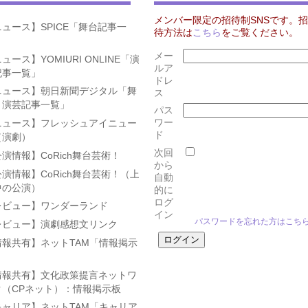
メンバー限定の招待制SNSです。招
ュース】SPICE「舞台記事一
待方法は
こちら
をご覧ください。
」
メー
ュース】YOMIURI ONLINE「演
ルア
記事一覧」
ドレ
ニュース】朝日新聞デジタル「舞
ス
・演芸記事一覧」
パス
ワー
ニュース】フレッシュアイニュー
ド
（演劇）
次回
演情報】CoRich舞台芸術！
から
演情報】CoRich舞台芸術！（上
自動
中の公演）
的に
ログ
レビュー】ワンダーランド
イン
パスワードを忘れた方はこち
レビュー】演劇感想文リンク
情報共有】ネットTAM「情報掲示
」
情報共有】文化政策提言ネットワ
ク（CPネット）：情報掲示板
キャリア】ネットTAM「キャリア