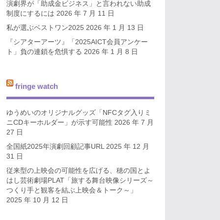
演劇界が「助成金ビジネス」と言われない助成
制度にするには
2026 年 7 月 11 日
私が選ぶベストワン2025
2026 年 1 月 13 日
『シアターアーツ』「2025AICT会員アンケー
ト」負の連鎖を危惧する
2026 年 1 月 8 日
fringe watch
ゆうめいのオリジナルグッズ「NFCタグ入りミ
ニCDキーホルダー」が示す可能性
2026 年 7 月
27 日
全国紙2025年演劇回顧記事URL
2025 年 12 月
31 日
従来型の上映会の可能性を広げる、穂の国とよ
はし芸術劇場PLAT「旅する舞台映像シリーズ～
つくり手と観客を結ぶ上映会＆トーク～」
2025 年 10 月 12 日