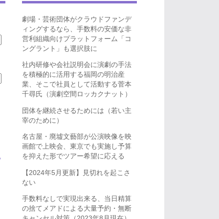
劇場・芸術団体がクラウドファンデ
ィングするなら、手数料の安価な非
営利組織向けプラットフォーム「コ
ングラント」も選択肢に
社内研修や会社説明会に演劇の手法
を積極的に活用する福岡の明治産
業、そこで社員として活動する菅本
千尋氏（演劇空間ロッカクナット）
団体を継続させるためには（若い主
宰のために）
名古屋・廃墟文藝部が公演映像を映
画館で上映会、東京でも実施し予算
を抑えた形でツアー希望に応える
ら
【2024年5月更新】見切れを起こさ
ない
手数料なしで実現出来る、当日精算
の捨てメアドによる大量予約・無断
キャンセル対策（2023年8月現在）