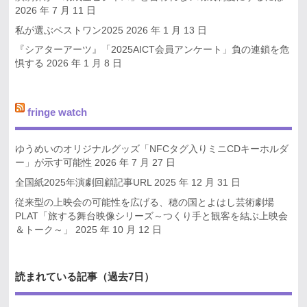
2026 年 7 月 11 日
私が選ぶベストワン2025
2026 年 1 月 13 日
『シアターアーツ』「2025AICT会員アンケート」負の連鎖を危
惧する
2026 年 1 月 8 日
fringe watch
ゆうめいのオリジナルグッズ「NFCタグ入りミニCDキーホルダ
ー」が示す可能性
2026 年 7 月 27 日
全国紙2025年演劇回顧記事URL
2025 年 12 月 31 日
従来型の上映会の可能性を広げる、穂の国とよはし芸術劇場
PLAT「旅する舞台映像シリーズ～つくり手と観客を結ぶ上映会
＆トーク～」
2025 年 10 月 12 日
読まれている記事（過去7日）