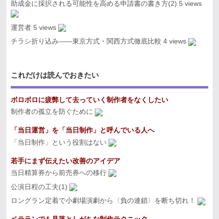
助成金に採択される可能性を高める申請書の書き方(2)
5 views
運営者
5 views
チラシ折り込み――東京方式・関西方式徹底比較
4 views
これだけは読んでおきたい
ボロボロに疲弊して去っていく制作者をなくしたい
制作者の孤立を防ぐために
「当日運営」を「当日制作」と呼んでいる人へ
「当日制作」という役割はない
若手にまず伝えたい改善のアイデア
当日精算券から前売券への移行
公演日程の工夫(1)
ロングラン定着で小劇場演劇から〈負の連鎖〉を断ち切れ！