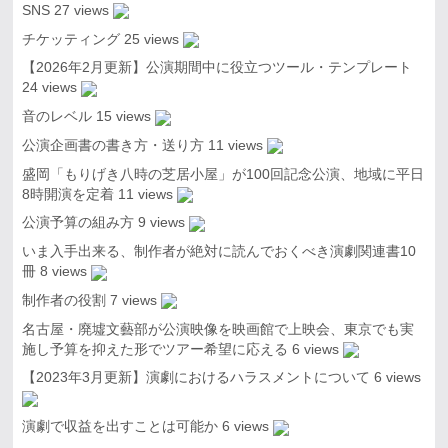
SNS
27 views
チケッティング
25 views
【2026年2月更新】公演期間中に役立つツール・テンプレート
24 views
音のレベル
15 views
公演企画書の書き方・送り方
11 views
盛岡「もりげき八時の芝居小屋」が100回記念公演、地域に平日
8時開演を定着
11 views
公演予算の組み方
9 views
いま入手出来る、制作者が絶対に読んでおくべき演劇関連書10
冊
8 views
制作者の役割
7 views
名古屋・廃墟文藝部が公演映像を映画館で上映会、東京でも実
施し予算を抑えた形でツアー希望に応える
6 views
【2023年3月更新】演劇におけるハラスメントについて
6 views
演劇で収益を出すことは可能か
6 views