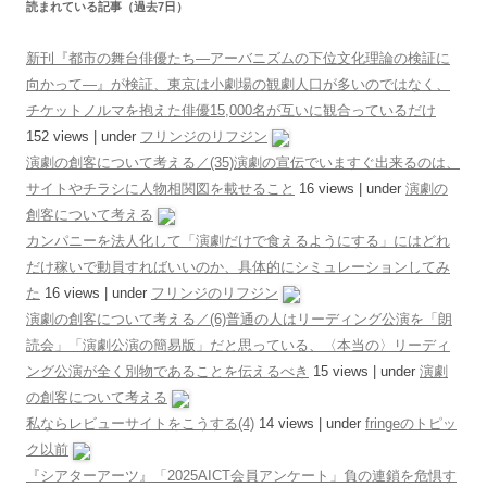
読まれている記事（過去7日）
新刊『都市の舞台俳優たち―アーバニズムの下位文化理論の検証に
向かって―』が検証、東京は小劇場の観劇人口が多いのではなく、
チケットノルマを抱えた俳優15,000名が互いに観合っているだけ
152 views
|
under
フリンジのリフジン
演劇の創客について考える／(35)演劇の宣伝でいますぐ出来るのは、
サイトやチラシに人物相関図を載せること
16 views
|
under
演劇の
創客について考える
カンパニーを法人化して「演劇だけで食えるようにする」にはどれ
だけ稼いで動員すればいいのか、具体的にシミュレーションしてみ
た
16 views
|
under
フリンジのリフジン
演劇の創客について考える／(6)普通の人はリーディング公演を「朗
読会」「演劇公演の簡易版」だと思っている、〈本当の〉リーディ
ング公演が全く別物であることを伝えるべき
15 views
|
under
演劇
の創客について考える
私ならレビューサイトをこうする(4)
14 views
|
under
fringeのトピッ
ク以前
『シアターアーツ』「2025AICT会員アンケート」負の連鎖を危惧す