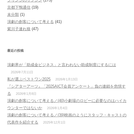
フリンジのリフジン
(175)
京都下鴨通信
(19)
未分類
(1)
演劇の創客について考える
(41)
紫川子連れ狼
(47)
最近の投稿
演劇界が「助成金ビジネス」と言われない助成制度にするには
2026年7月11日
私が選ぶベストワン2025
2026年1月13日
『シアターアーツ』「2025AICT会員アンケート」負の連鎖を危惧す
る
2026年1月8日
演劇の創客について考える／(40)小劇場のロビーに必要なのはハイカ
ウンターではないか
2026年1月4日
演劇の創客について考える／(39)映画のようにスタッフ・キャストの
代表作を紹介する
2025年12月1日