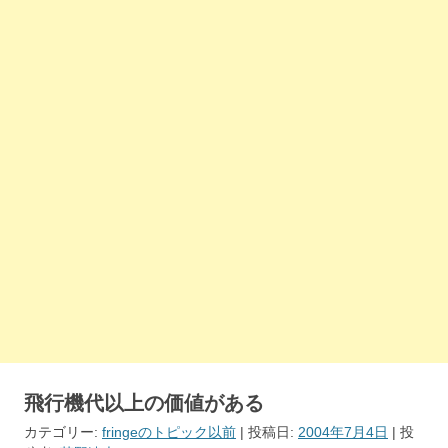
飛行機代以上の価値がある
カテゴリー:
fringeのトピック以前
| 投稿日:
2004年7月4日
|
投