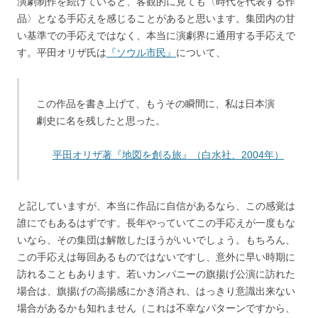
演劇制作を続けていると、客観的に見ても〈時代を代表する作
品〉となる手応えを感じることがあると思います。集団内の甘
い基準での手応えではなく、本当に演劇界に通用する手応えで
す。平田オリザ氏は
『ソウル市民』
について、
この作品を書き上げて、もうその瞬間に、私は日本演
劇史に名を残したと思った。
平田オリザ著『地図を創る旅』（白水社、2004年）
と記していますが、本当に作品に自信があるなら、この感覚は
誰にでもあるはずです。長年やっていてこの手応えが一度もな
いなら、その集団は解散したほうがいいでしょう。もちろん、
この手応えは毎回あるものではないですし、意外に早い時期に
訪れることもあります。若いカンパニーの旗揚げ公演に訪れた
場合は、旗揚げの高揚感にかき消され、はっきり意識出来ない
場合があるかも知れません（これは不幸なパターンですから、