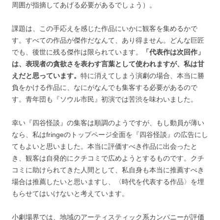
周囲が指摘してあげる必要があるでしょう）。
課題は、この手応えを感じた作品にいかに観客を集めるかで
す。すべての作品が傑作だなんて、あり得ません。どんな巨匠
でも、後世に残る傑作は限られています。
「代表作は次回作」
は、表現者の貪欲さを表わす言葉として使われますが、私は甘
えだと思っています。
特に消えてしまう演劇の場合、本当に勝
負をかける作品に、なにがなんでも集客する必要があるので
す。青年団も『ソウル市民』初演では苦渋を味わいました。
幸い『四谷怪談』の集客は順調のようですが、もし動員が薄い
なら、私はfringeのトップページ全面を『四谷怪談』の広告にし
てもよいと思いました。本当に評価すべき作品に出会ったと
き、観客は自発的にクチコミで広めようとするものです。クチ
コミに助けられてきた人間として、私自身も本当に推薦すべき
場合は推薦したいと思いますし、〈時代を代表する作品〉を埋
もらせてはいけないと考えています。
小劇場界では、地域のアーティスティック系カンパニーが評価