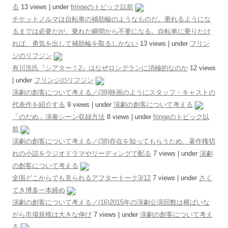
る
13 views
|
under
fringeのトピック以前
チケットノルマは自転車の補助輪のようなものだ。乗れるようにな
るまでは必要だが、乗れた瞬間から不要になる。自転車に乗りたけ
れば、勇気を出して補助輪を取るしかない
13 views
|
under
フリン
ジのリフジン
有川浩氏『シアター！2』はなぜロングランに消極的なのか
12 views
|
under
フリンジのリフジン
演劇の創客について考える／(39)映画のようにスタッフ・キャストの
代表作を紹介する
9 views
|
under
演劇の創客について考える
「のだめ」演奏シーン収録方法
8 views
|
under
fringeのトピック以
前
演劇の創客について考える／(38)存在を知ってもらうため、著作権切
れの小説をラジオドラマやリーディングで配る
7 views
|
under
演劇
の創客について考える
全国どこからでも見られるアフタートーク3/12
7 views
|
under
さく
てき博多一本締め
演劇の創客について考える／(16)2015年の演劇公演回数は横ばいな
がら市場規模は大きな伸び
7 views
|
under
演劇の創客について考え
る