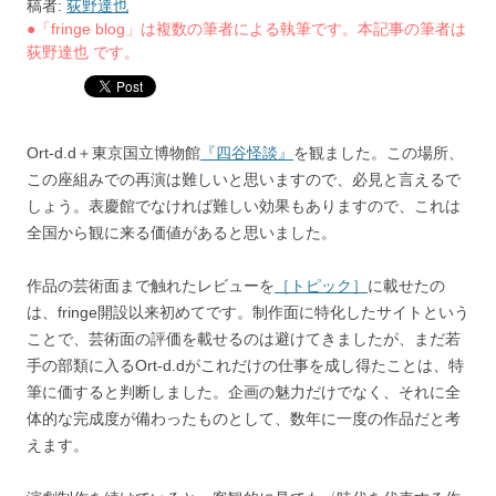
稿者:
荻野達也
●「fringe blog」は複数の筆者による執筆です。本記事の筆者は
荻野達也 です。
Ort-d.d＋東京国立博物館
『四谷怪談』
を観ました。この場所、
この座組みでの再演は難しいと思いますので、必見と言えるで
しょう。表慶館でなければ難しい効果もありますので、これは
全国から観に来る価値があると思いました。
作品の芸術面まで触れたレビューを
［トピック］
に載せたの
は、fringe開設以来初めてです。制作面に特化したサイトという
ことで、芸術面の評価を載せるのは避けてきましたが、まだ若
手の部類に入るOrt-d.dがこれだけの仕事を成し得たことは、特
筆に価すると判断しました。企画の魅力だけでなく、それに全
体的な完成度が備わったものとして、数年に一度の作品だと考
えます。