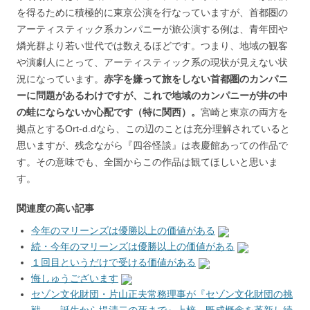
を得るために積極的に東京公演を行なっていますが、首都圏の
アーティスティック系カンパニーが旅公演する例は、青年団や
燐光群より若い世代では数えるほどです。つまり、地域の観客
や演劇人にとって、アーティスティック系の現状が見えない状
況になっています。
赤字を嫌って旅をしない首都圏のカンパニ
ーに問題があるわけですが、これで地域のカンパニーが井の中
の蛙にならないか心配です（特に関西）。
宮崎と東京の両方を
拠点とするOrt-d.dなら、この辺のことは充分理解されていると
思いますが、残念ながら『四谷怪談』は表慶館あっての作品で
す。その意味でも、全国からこの作品は観てほしいと思いま
す。
関連度の高い記事
今年のマリーンズは優勝以上の価値がある
続・今年のマリーンズは優勝以上の価値がある
１回目というだけで受ける価値がある
悔しゅうございます
セゾン文化財団・片山正夫常務理事が『セゾン文化財団の挑