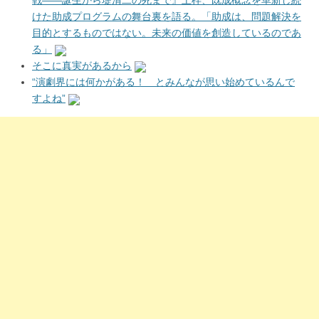
戦――誕生から堤清二の死まで』上梓、既成概念を革新し続
けた助成プログラムの舞台裏を語る。「助成は、問題解決を
目的とするものではない。未来の価値を創造しているのであ
る」
そこに真実があるから
“演劇界には何かがある！ とみんなが思い始めているんで
すよね”