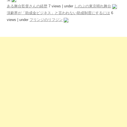
ある舞台監督さんの経歴
7 views
|
under
しのぶの東京晴れ舞台
演劇界が「助成金ビジネス」と言われない助成制度にするには
6
views
|
under
フリンジのリフジン