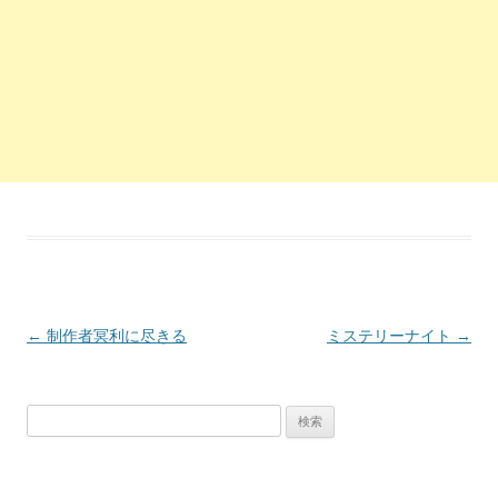
投稿ナビゲーション
←
制作者冥利に尽きる
ミステリーナイト
→
検索: