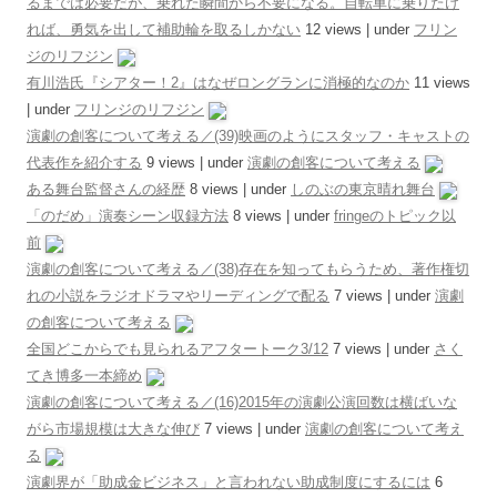
るまでは必要だが、乗れた瞬間から不要になる。自転車に乗りたけ
れば、勇気を出して補助輪を取るしかない
12 views
|
under
フリン
ジのリフジン
有川浩氏『シアター！2』はなぜロングランに消極的なのか
11 views
|
under
フリンジのリフジン
演劇の創客について考える／(39)映画のようにスタッフ・キャストの
代表作を紹介する
9 views
|
under
演劇の創客について考える
ある舞台監督さんの経歴
8 views
|
under
しのぶの東京晴れ舞台
「のだめ」演奏シーン収録方法
8 views
|
under
fringeのトピック以
前
演劇の創客について考える／(38)存在を知ってもらうため、著作権切
れの小説をラジオドラマやリーディングで配る
7 views
|
under
演劇
の創客について考える
全国どこからでも見られるアフタートーク3/12
7 views
|
under
さく
てき博多一本締め
演劇の創客について考える／(16)2015年の演劇公演回数は横ばいな
がら市場規模は大きな伸び
7 views
|
under
演劇の創客について考え
る
演劇界が「助成金ビジネス」と言われない助成制度にするには
6