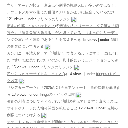
向かって―』が検証、東京は小劇場の観劇人口が多いのではなく、
チケットノルマを抱えた俳優15,000名が互いに観合っているだけ
121 views
|
under
フリンジのリフジン
演劇の創客について考える／(6)普通の人はリーディング公演を「朗
読会」「演劇公演の簡易版」だと思っている、〈本当の〉リーディ
ング公演が全く別物であることを伝えるべき
15 views
|
under
演劇
の創客について考える
カンパニーを法人化して「演劇だけで食えるようにする」にはどれ
だけ稼いで動員すればいいのか、具体的にシミュレーションしてみ
た
15 views
|
under
フリンジのリフジン
私ならレビューサイトをこうする(4)
14 views
|
under
fringeのトピッ
ク以前
『シアターアーツ』「2025AICT会員アンケート」負の連鎖を危惧す
る
13 views
|
under
fringeのトピック以前
演劇の創客について考える／(35)演劇の宣伝でいますぐ出来るのは、
サイトやチラシに人物相関図を載せること
12 views
|
under
演劇の
創客について考える
チケットノルマは自転車の補助輪のようなものだ。乗れるようにな