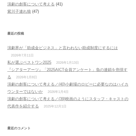
演劇の創客について考える
(41)
紫川子連れ狼
(47)
最近の投稿
演劇界が「助成金ビジネス」と言われない助成制度にするには
2026年7月11日
私が選ぶベストワン2025
2026年1月13日
『シアターアーツ』「2025AICT会員アンケート」負の連鎖を危惧す
る
2026年1月8日
演劇の創客について考える／(40)小劇場のロビーに必要なのはハイカ
ウンターではないか
2026年1月4日
演劇の創客について考える／(39)映画のようにスタッフ・キャストの
代表作を紹介する
2025年12月1日
最近のコメント