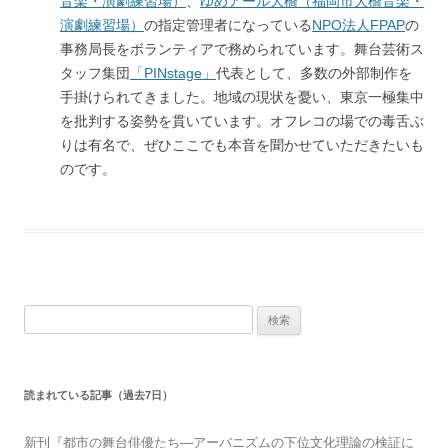
音楽・演劇練習場）
、
ゆめアール大橋（福岡市大橋音楽・
演劇練習場）
の指定管理者になっている
NPO法人FPAP
の
事務局長をボランティアで務められています。舞台芸術ス
タッフ集団
「PINstage」
代表として、多数の外部制作を
手掛けられてきました。地域の現状を憂い、東京一極集中
を批判する姿勢を貫いています。オフレコの場での毒舌ぶ
りは有名で、ぜひここでも本音を聞かせていただきたいも
のです。
検索:
読まれている記事（過去7日）
新刊『都市の舞台俳優たち―アーバニズムの下位文化理論の検証に