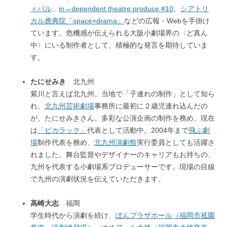
ィバル
、
in→dependent theatre produce #10
、
シアトリ
カル應典院「space×drama」
などの広報・Webを手掛け
ています。危機感が伝えられる大阪小劇場界の〈ど真ん
中〉にいる制作者として、積極的な発言を期待していま
す。
たにせみき
北九州
紫川と言えば北九州。当地で「子連れの制作」として知ら
れ、
北九州芸術劇場
事務所に最初に２歳児連れ込んだの
が、たにせみきさん。多彩な公演企画の制作を務め、現在
は
「ピカラック」
代表として活動中。2004年まで
飛ぶ劇
場
制作代表を務め、
北九州演劇祭
実行委員としても活躍さ
れました。舞台監督やデザイナーのキャリアもお持ちの、
九州を代表する小劇場系プロデューサーです。現場の目線
で九州の演劇状況を伝えていただきます。
高崎大志
福岡
学生時代から演劇を続け、
ぽんプラザホール（福岡市祗園