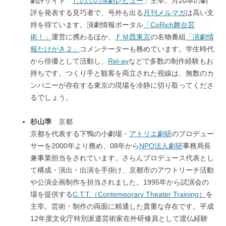
劇評サイト「
しのぶの演劇レビュー
」主宰。月20本の劇
評を発表する見巧者で、号外も出る
月刊メルマガ
は高い支
持を得ています。演劇情報ポータル
「CoRich舞台芸
術！」
運営に携わるほか、
ＦＭ西東京
の名物番組
「演劇情
報たけがき２」
コメンテーターも務めています。学生時代
から俳優として活動し、
Rel-ay
などで多数の制作経験もお
持ちです。つくり手と観客を両立された視線は、無数のカ
ンパニーが存在する東京の現場を冷静に切り取ってくださ
るでしょう。
杉山準
京都
京都を代表する下鴨の小劇場・
アトリエ劇研
のプロデュー
サーを2000年より務め、08年から
NPO法人劇研
事務局長
兼事業担当をされています。さらんプロデュース代表とし
て構成・演出・出演を手掛け、京都市のアウトリーチ活動
や公演企画制作を担当されました。1995年から試演会の
場を提供する
C.T.T.（Contemporary Theater Training）
を
主宰。芸術・制作の両面に精通した貴重な存在です。平成
12年度文化庁特別派遣芸術家在外研修員として渡仏経験