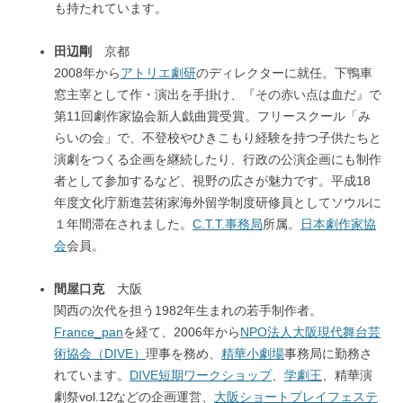
も持たれています。
田辺剛
京都
2008年から
アトリエ劇研
のディレクターに就任。下鴨車
窓主宰として作・演出を手掛け、『その赤い点は血だ』で
第11回劇作家協会新人戯曲賞受賞。フリースクール「み
らいの会」で、不登校やひきこもり経験を持つ子供たちと
演劇をつくる企画を継続したり、行政の公演企画にも制作
者として参加するなど、視野の広さが魅力です。平成18
年度文化庁新進芸術家海外留学制度研修員としてソウルに
１年間滞在されました。
C.T.T.事務局
所属。
日本劇作家協
会
会員。
間屋口克
大阪
関西の次代を担う1982年生まれの若手制作者。
France_pan
を経て、2006年から
NPO法人大阪現代舞台芸
術協会（DIVE）
理事を務め、
精華小劇場
事務局に勤務さ
れています。
DIVE短期ワークショップ
、
学劇王
、精華演
劇祭vol.12などの企画運営、
大阪ショートプレイフェステ