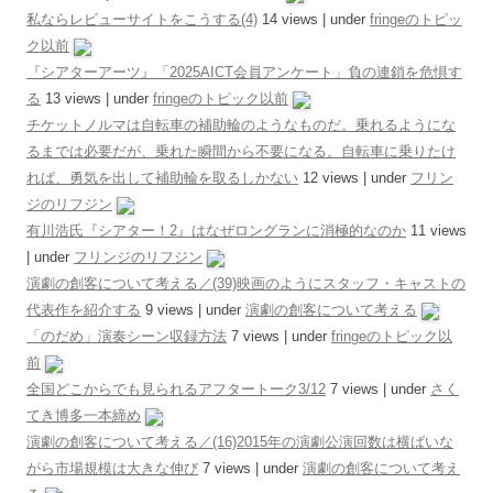
私ならレビューサイトをこうする(4)
14 views
|
under
fringeのトピッ
ク以前
『シアターアーツ』「2025AICT会員アンケート」負の連鎖を危惧す
る
13 views
|
under
fringeのトピック以前
チケットノルマは自転車の補助輪のようなものだ。乗れるようにな
るまでは必要だが、乗れた瞬間から不要になる。自転車に乗りたけ
れば、勇気を出して補助輪を取るしかない
12 views
|
under
フリン
ジのリフジン
有川浩氏『シアター！2』はなぜロングランに消極的なのか
11 views
|
under
フリンジのリフジン
演劇の創客について考える／(39)映画のようにスタッフ・キャストの
代表作を紹介する
9 views
|
under
演劇の創客について考える
「のだめ」演奏シーン収録方法
7 views
|
under
fringeのトピック以
前
全国どこからでも見られるアフタートーク3/12
7 views
|
under
さく
てき博多一本締め
演劇の創客について考える／(16)2015年の演劇公演回数は横ばいな
がら市場規模は大きな伸び
7 views
|
under
演劇の創客について考え