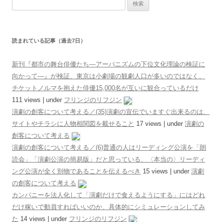
検索:
読まれている記事（過去7日）
新刊『都市の舞台俳優たち―アーバニズムの下位文化理論の検証に
向かって―』が検証、東京は小劇場の観劇人口が多いのではなく、
チケットノルマを抱えた俳優15,000名が互いに観合っているだけ
111 views
|
under
フリンジのリフジン
演劇の創客について考える／(35)演劇の宣伝でいますぐ出来るのは、
サイトやチラシに人物相関図を載せること
17 views
|
under
演劇の
創客について考える
演劇の創客について考える／(6)普通の人はリーディング公演を「朗
読会」「演劇公演の簡易版」だと思っている、〈本当の〉リーディ
ング公演が全く別物であることを伝えるべき
15 views
|
under
演劇
の創客について考える
カンパニーを法人化して「演劇だけで食えるようにする」にはどれ
だけ稼いで動員すればいいのか、具体的にシミュレーションしてみ
た
14 views
|
under
フリンジのリフジン