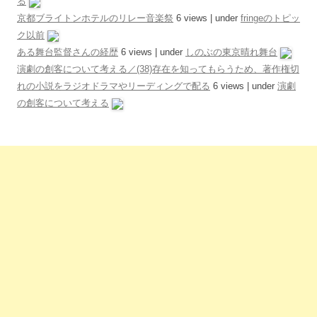
る
京都ブライトンホテルのリレー音楽祭
6 views
|
under
fringeのトピッ
ク以前
ある舞台監督さんの経歴
6 views
|
under
しのぶの東京晴れ舞台
演劇の創客について考える／(38)存在を知ってもらうため、著作権切
れの小説をラジオドラマやリーディングで配る
6 views
|
under
演劇
の創客について考える