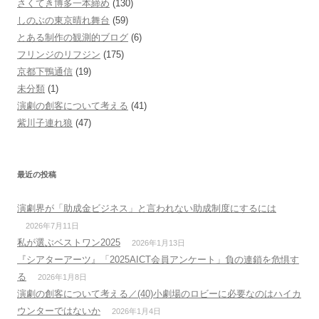
さくてき博多一本締め
(130)
しのぶの東京晴れ舞台
(59)
とある制作の観測的ブログ
(6)
フリンジのリフジン
(175)
京都下鴨通信
(19)
未分類
(1)
演劇の創客について考える
(41)
紫川子連れ狼
(47)
最近の投稿
演劇界が「助成金ビジネス」と言われない助成制度にするには
2026年7月11日
私が選ぶベストワン2025
2026年1月13日
『シアターアーツ』「2025AICT会員アンケート」負の連鎖を危惧す
る
2026年1月8日
演劇の創客について考える／(40)小劇場のロビーに必要なのはハイカ
ウンターではないか
2026年1月4日