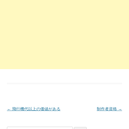
投稿ナビゲーション
←
飛行機代以上の価値がある
制作者資格
→