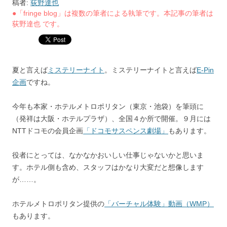
稿者:
荻野達也
●「fringe blog」は複数の筆者による執筆です。本記事の筆者は
荻野達也 です。
夏と言えば
ミステリーナイト
。ミステリーナイトと言えば
E-Pin
企画
ですね。
今年も本家・ホテルメトロポリタン（東京・池袋）を筆頭に
（発祥は大阪・ホテルプラザ）、全国４か所で開催。９月には
NTTドコモの会員企画
「ドコモサスペンス劇場」
もあります。
役者にとっては、なかなかおいしい仕事じゃないかと思いま
す。ホテル側も含め、スタッフはかなり大変だと想像します
が……。
ホテルメトロポリタン提供の
「バーチャル体験」動画（WMP）
もあります。