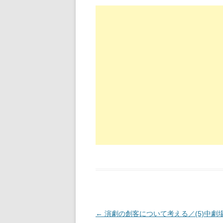
投稿ナビゲーション
←
演劇の創客について考える／(5)中劇