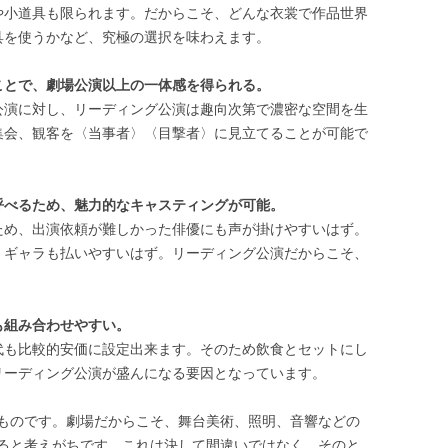
や小道具も限られます。だからこそ、どんな衣裳で作品世界
具を使うかなど、究極の選択を味わえます。
ことで、劇場公演以上の一体感を得られる。
公演に対し、リーディング公演は趣向次第で濃密な空間を生
集会、観客を〈当事者〉〈目撃者〉に見立てることが可能で
呼べるため、魅力的なキャスティングが可能。
ため、出演依頼が難しかった俳優にも声が掛けやすいはず。
、ギャラも払いやすいはず。リーディング公演だからこそ、
。
も組み合わせやすい。
代も比較的安価に設定出来ます。そのため飲食とセットにし
リーディング公演が盛んになる要因となっています。
ものです。劇場だからこそ、舞台美術、照明、音響などの
ると考えがちです。これは決して間違いではなく、そのと