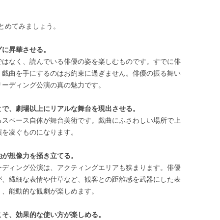
とめてみましょう。
グに昇華させる。
ではなく、読んでいる俳優の姿を楽しむものです。すでに俳
、戯曲を手にするのはお約束に過ぎません。俳優の振る舞い
リーディング公演の真の魅力です。
とで、劇場以上にリアルな舞台を現出させる。
るスペース自体が舞台美術です。戯曲にふさわしい場所で上
演を凌ぐものになります。
約が想像力を掻き立てる。
ーディング公演は、アクティングエリアも狭まります。俳優
が、繊細な表情や仕草など、観客との距離感を武器にした表
く、能動的な観劇が楽しめます。
こそ、効果的な使い方が楽しめる。