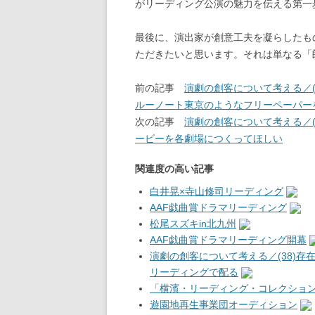
がリーディング公演の魅力を伝える第一
最後に、演出家が創意工夫を凝らしたも
ただきたいと思います。それは単なる「
前の記事
演劇の創客について考える／
ルーノート東京のようなフリーペーパー
次の記事
演劇の創客について考える／
ービーを各劇場につくってほしい
関連度の高い記事
白井晃×寺山修司リーディング
AAF戯曲賞ドラマリーディング
松尾スズキin北九州
AAF戯曲賞ドラマリーディング開幕
演劇の創客について考える／(38)
リーディングで配る
「横濱・リーディング・コレクショ
遊園地再生事業団オーディション