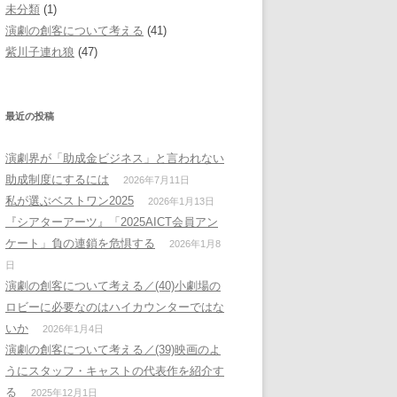
未分類
(1)
演劇の創客について考える
(41)
紫川子連れ狼
(47)
最近の投稿
演劇界が「助成金ビジネス」と言われない
助成制度にするには
2026年7月11日
私が選ぶベストワン2025
2026年1月13日
『シアターアーツ』「2025AICT会員アン
ケート」負の連鎖を危惧する
2026年1月8
日
演劇の創客について考える／(40)小劇場の
ロビーに必要なのはハイカウンターではな
いか
2026年1月4日
演劇の創客について考える／(39)映画のよ
うにスタッフ・キャストの代表作を紹介す
る
2025年12月1日