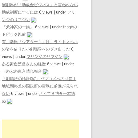
演劇界が「助成金ビジネス」と言われない
助成制度にするには
6 views
|
under
フリ
ンジのリフジン
『犬神家の一族』
6 views
|
under
fringeの
トピック以前
有川浩氏『シアター！』は、ライトノベル
の姿を借りた小劇場界へのダメ出しだ
6
views
|
under
フリンジのリフジン
ある舞台監督さんの経歴
6 views
|
under
しのぶの東京晴れ舞台
「劇場法の指針(案)」パブコメへの回答｜
地域間格差の国政府の責務に前進が見られ
ない
6 views
|
under
さくてき博多一本締
め