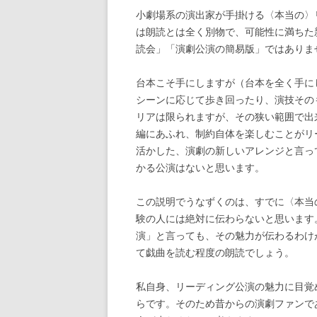
小劇場系の演出家が手掛ける〈本当の〉
は朗読とは全く別物で、可能性に満ちた
読会」「演劇公演の簡易版」ではありま
台本こそ手にしますが（台本を全く手に
シーンに応じて歩き回ったり、演技その
リアは限られますが、その狭い範囲で出
編にあふれ、制約自体を楽しむことがリ
活かした、演劇の新しいアレンジと言っ
かる公演はないと思います。
この説明でうなずくのは、すでに〈本当
験の人には絶対に伝わらないと思います
演」と言っても、その魅力が伝わるわけ
て戯曲を読む程度の朗読でしょう。
私自身、リーディング公演の魅力に目覚
らです。そのため昔からの演劇ファンで