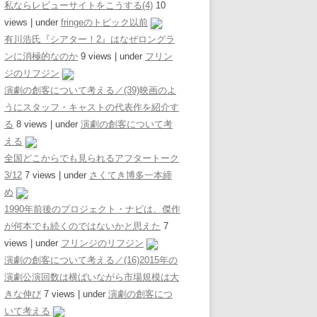
私ならレビューサイトをこうする(4)
10
views
|
under
fringeのトピック以前
有川浩氏『シアター！2』はなぜロングラ
ンに消極的なのか
9 views
|
under
フリン
ジのリフジン
演劇の創客について考える／(39)映画のよ
うにスタッフ・キャストの代表作を紹介す
る
8 views
|
under
演劇の創客について考
える
全国どこからでも見られるアフタートーク
3/12
7 views
|
under
さくてき博多一本締
め
1990年前後のプロジェクト・ナビは、傑作
が何本でも続くのではないかと思えた
7
views
|
under
フリンジのリフジン
演劇の創客について考える／(16)2015年の
演劇公演回数は横ばいながら市場規模は大
きな伸び
7 views
|
under
演劇の創客につ
いて考える