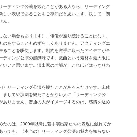
リーディング公演を観たことがある人なら、リーディング
新しい表現であることをご存知だと思います。決して「朗
せん。
しない場合もあります）、俳優が座り続けることはなく、
ものをすることもめずらしくありません。アクティングエ
来ることを駆使します。制約を逆手に取ったアイデアが全
ーディング公演の醍醐味です。戯曲という素材を最大限に
ていいと思います。演出家の才能が、これほどはっきりわ
の〉リーディング公演を観たことがある人だけです。未体
。ましてや演劇を観たことがない人に「リーディング公
がありません。普通の人がイメージするのは、感情を込め
めたのは、2000年以降に若手演出家たちの表現に触れてか
あっても、〈本当の〉リーディング公演の魅力を知らない