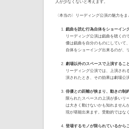
人が少なくないと考えます。
〈本当の〉リーディング公演の魅力をま
戯曲を読む行為自体をショーイン
リーディング公演は戯曲を聴くの
優は戯曲を自分のものにしていて
自体をショーイング出来るのが、
劇場以外のスペースで上演するこ
リーディング公演では、上演され
演されたとき、その効果は劇場公
俳優との距離が狭まり、動きの制
限られたスペースの上演が多いリ
は大きく動けないかも知れません
現が堪能出来ます。受動的ではな
登場するモノが限られているから