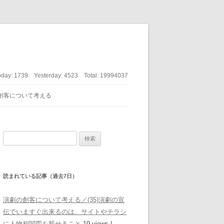
oday:
1739
Yesterday:
4523
Total:
19994037
創客について考える
検索:
読まれている記事（過去7日）
演劇の創客について考える／(35)演劇の宣
伝でいますぐ出来るのは、サイトやチラシ
に人物相関図を載せること
19 views
|