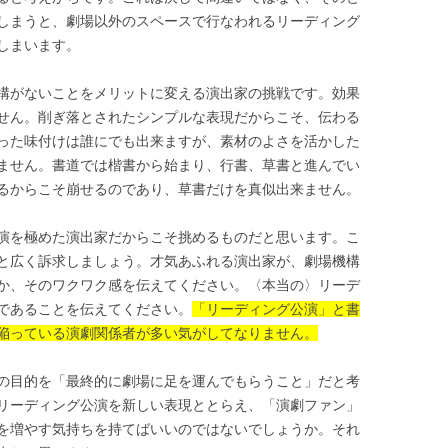
しまうと、劇場以外のスペースで行なわれるリーディング
しまいます。
構がないことをメリットに変える演出家の挑戦です。効果
せん。削ぎ落とされたシンプルな表現だからこそ、伝わる
った味付けは誰にでも出来ますが、素材のよさを活かした
ません。書道では楷書から始まり、行書、草書と進んでい
るからこそ崩せるのであり、草書だけを真似出来ません。
演を極めた演出家だからこそ挑めるものだと思います。こ
と広く訴求しましょう。才気あふれる演出家が、劇場機構
か、そのワクワク感を伝えてください。〈本当の〉リーデ
であることを伝えてください。
「リーディング公演」と書
陥っている演劇関係者が多い気がしてなりません。
の目的を「最終的に劇場に足を運んでもらうこと」だと考
リーディング公演を新しい表現ととらえ、「演劇ファン」
を増やす気持ちを持てばいいのではないでしょうか。それ