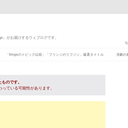
nge」がお届けするウェブログです。
T
コンテンツへ移動
「fringeのトピック以前」「フリンジのリフジン」厳選タイトル
演劇の
たものです。
わっている可能性があります。