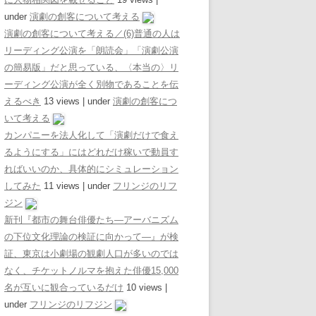
under
演劇の創客について考える
演劇の創客について考える／(6)普通の人は
リーディング公演を「朗読会」「演劇公演
の簡易版」だと思っている、〈本当の〉リ
ーディング公演が全く別物であることを伝
えるべき
13 views
|
under
演劇の創客につ
いて考える
カンパニーを法人化して「演劇だけで食え
るようにする」にはどれだけ稼いで動員す
ればいいのか、具体的にシミュレーション
してみた
11 views
|
under
フリンジのリフ
ジン
新刊『都市の舞台俳優たち―アーバニズム
の下位文化理論の検証に向かって―』が検
証、東京は小劇場の観劇人口が多いのでは
なく、チケットノルマを抱えた俳優15,000
名が互いに観合っているだけ
10 views
|
under
フリンジのリフジン