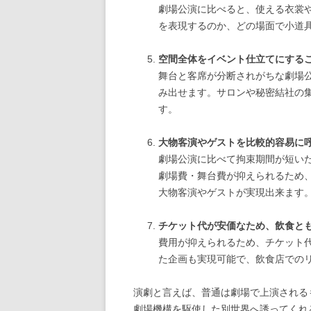
劇場公演に比べると、使える衣裳
を表現するのか、どの場面で小道
空間全体をイベント仕立てにする
舞台と客席が分断されがちな劇場
み出せます。サロンや秘密結社の
す。
大物客演やゲストを比較的容易に
劇場公演に比べて拘束期間が短い
劇場費・舞台費が抑えられるため
大物客演やゲストが実現出来ます
チケット代が安価なため、飲食と
費用が抑えられるため、チケット
た企画も実現可能で、飲食店での
演劇と言えば、普通は劇場で上演される
劇場機構を駆使した別世界へ誘ってくれ