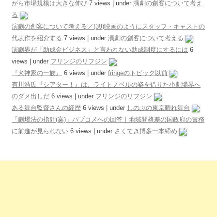
がら市場規模は大きな伸び
7 views
|
under
演劇の創客について考え
る
演劇の創客について考える／(39)映画のようにスタッフ・キャストの
代表作を紹介する
7 views
|
under
演劇の創客について考える
演劇界が「助成金ビジネス」と言われない助成制度にするには
6
views
|
under
フリンジのリフジン
『犬神家の一族』
6 views
|
under
fringeのトピック以前
有川浩氏『シアター！』は、ライトノベルの姿を借りた小劇場界へ
のダメ出しだ
6 views
|
under
フリンジのリフジン
ある舞台監督さんの経歴
6 views
|
under
しのぶの東京晴れ舞台
「劇場法の指針(案)」パブコメへの回答｜地域間格差の国政府の責務
に前進が見られない
6 views
|
under
さくてき博多一本締め