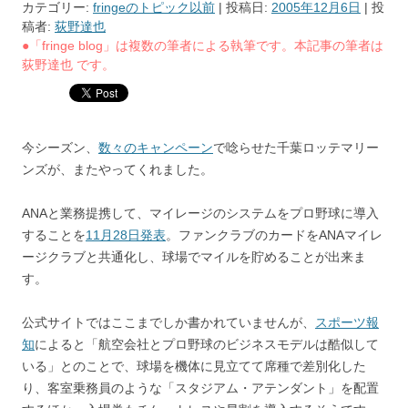
カテゴリー:
fringeのトピック以前
| 投稿日:
2005年12月6日
|
投
稿者:
荻野達也
●「fringe blog」は複数の筆者による執筆です。本記事の筆者は
荻野達也 です。
今シーズン、
数々のキャンペーン
で唸らせた千葉ロッテマリー
ンズが、またやってくれました。
ANAと業務提携して、マイレージのシステムをプロ野球に導入
することを
11月28日発表
。ファンクラブのカードをANAマイレ
ージクラブと共通化し、球場でマイルを貯めることが出来ま
す。
公式サイトではここまでしか書かれていませんが、
スポーツ報
知
によると「航空会社とプロ野球のビジネスモデルは酷似して
いる」とのことで、球場を機体に見立てて席種で差別化した
り、客室乗務員のような「スタジアム・アテンダント」を配置