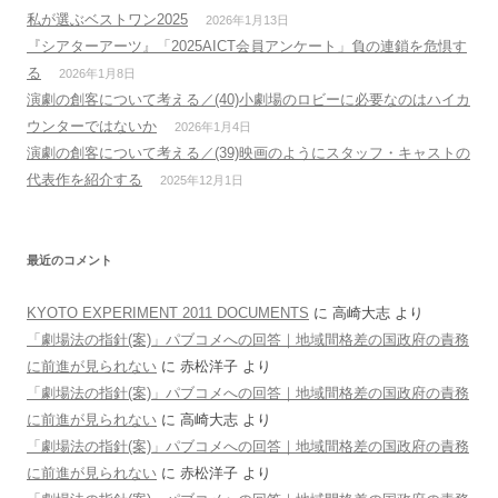
私が選ぶベストワン2025
2026年1月13日
『シアターアーツ』「2025AICT会員アンケート」負の連鎖を危惧す
る
2026年1月8日
演劇の創客について考える／(40)小劇場のロビーに必要なのはハイカ
ウンターではないか
2026年1月4日
演劇の創客について考える／(39)映画のようにスタッフ・キャストの
代表作を紹介する
2025年12月1日
最近のコメント
KYOTO EXPERIMENT 2011 DOCUMENTS
に
高崎大志
より
「劇場法の指針(案)」パブコメへの回答｜地域間格差の国政府の責務
に前進が見られない
に
赤松洋子
より
「劇場法の指針(案)」パブコメへの回答｜地域間格差の国政府の責務
に前進が見られない
に
高崎大志
より
「劇場法の指針(案)」パブコメへの回答｜地域間格差の国政府の責務
に前進が見られない
に
赤松洋子
より