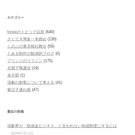
カテゴリー
fringeのトピック以前
(640)
さくてき博多一本締め
(130)
しのぶの東京晴れ舞台
(59)
とある制作の観測的ブログ
(6)
フリンジのリフジン
(175)
京都下鴨通信
(19)
未分類
(1)
演劇の創客について考える
(41)
紫川子連れ狼
(47)
最近の投稿
演劇界が「助成金ビジネス」と言われない助成制度にするには
2026年7月11日