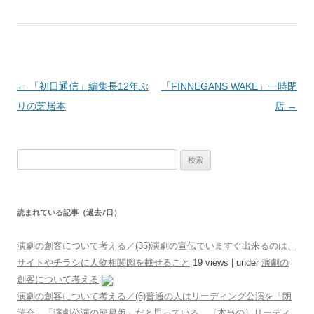
投稿ナビゲーション
←
「初日通信」編集長12年ぶ
「FINNEGANS WAKE」一時閉
りの芝居本
店
→
検索:
読まれている記事（過去7日）
演劇の創客について考える／(35)演劇の宣伝でいますぐ出来るのは、
サイトやチラシに人物相関図を載せること
19 views
|
under
演劇の
創客について考える
演劇の創客について考える／(6)普通の人はリーディング公演を「朗
読会」「演劇公演の簡易版」だと思っている、〈本当の〉リーディ