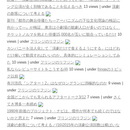
ング公演が全く別物であることを伝えるべき
13 views
|
under
演劇
の創客について考える
新刊『都市の舞台俳優たち―アーバニズムの下位文化理論の検証に
向かって―』が検証、東京は小劇場の観劇人口が多いのではなく、
チケットノルマを抱えた俳優15,000名が互いに観合っているだけ
10
views
|
under
フリンジのリフジン
カンパニーを法人化して「演劇だけで食えるようにする」にはどれ
だけ稼いで動員すればいいのか、具体的にシミュレーションしてみ
た
10 views
|
under
フリンジのリフジン
私ならレビューサイトをこうする(4)
10 views
|
under
fringeのトピッ
ク以前
有川浩氏『シアター！2』はなぜロングランに消極的なのか
9 views
|
under
フリンジのリフジン
全国どこからでも見られるアフタートーク3/12
7 views
|
under
さく
てき博多一本締め
1990年前後のプロジェクト・ナビは、傑作が何本でも続くのではな
いかと思えた
7 views
|
under
フリンジのリフジン
演劇の創客について考える／(16)2015年の演劇公演回数は横ばいな