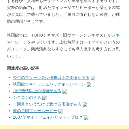
するほか、入場券もチケットレスや早割を導入するそうです。
実際の紙面では、貯めたマイレージでリピーターが増える図式
が大見出しで載っていました。「勝敗に依存しない経営」が球
団の理想だそうです。
映画館では、TOHOシネマズ（旧ヴァージンシネマズ）が
シネ
マイレージ
をやっています。上映時間１分＝１マイルというの
がユニーク。商業演劇ならすぐにでも導入出来る考え方だと思
います。
関連度の高い記事
今年のマリーンズは優勝以上の価値がある
映画館でキャッシュバックキャンペーン
飛行機代以上の価値がある
シネコンのイス
１回目というだけで受ける価値がある
鷹の爪団マナームービー
2007年マイ・フェイバリット・ブログ