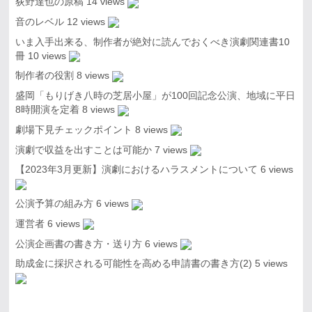
荻野達也の原稿
14 views
音のレベル
12 views
いま入手出来る、制作者が絶対に読んでおくべき演劇関連書10
冊
10 views
制作者の役割
8 views
盛岡「もりげき八時の芝居小屋」が100回記念公演、地域に平日
8時開演を定着
8 views
劇場下見チェックポイント
8 views
演劇で収益を出すことは可能か
7 views
【2023年3月更新】演劇におけるハラスメントについて
6 views
公演予算の組み方
6 views
運営者
6 views
公演企画書の書き方・送り方
6 views
助成金に採択される可能性を高める申請書の書き方(2)
5 views