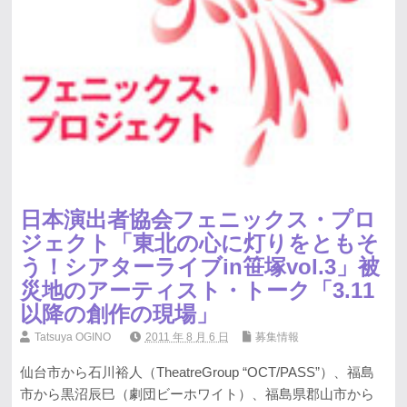
日本演出者協会フェニックス・プロ
ジェクト「東北の心に灯りをともそ
う！シアターライブin笹塚vol.3」被
災地のアーティスト・トーク「3.11
以降の創作の現場」
Tatsuya OGINO
2011 年 8 月 6 日
募集情報
仙台市から石川裕人（TheatreGroup “OCT/PASS”）、福島
市から黒沼辰巳（劇団ビーホワイト）、福島県郡山市から