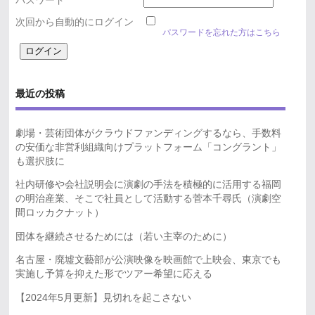
パスワード
次回から自動的にログイン
パスワードを忘れた方はこちら
最近の投稿
劇場・芸術団体がクラウドファンディングするなら、手数料
の安価な非営利組織向けプラットフォーム「コングラント」
も選択肢に
社内研修や会社説明会に演劇の手法を積極的に活用する福岡
の明治産業、そこで社員として活動する菅本千尋氏（演劇空
間ロッカクナット）
団体を継続させるためには（若い主宰のために）
名古屋・廃墟文藝部が公演映像を映画館で上映会、東京でも
実施し予算を抑えた形でツアー希望に応える
【2024年5月更新】見切れを起こさない