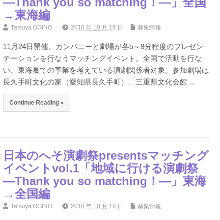
―Thank you so matching！―」全国
→東海編
Tatsuya OGINO
2010 年 10 月 19 日
募集情報
11月24日開催。カンパニーと劇場が各5～8分程度のプレゼン
テーションを行なうマッチングイベント。全国で活動を行な
い、東海圏での事業を考えている演劇関係者対象。参加劇場は
長久手町文化の家（愛知県長久手町）、三重県文化会館 ...
Continue Reading »
日本のへそ演劇祭presentsマッチング
イベントvol.1「地域に行ける演劇祭
―Thank you so matching！―」東海
→全国編
Tatsuya OGINO
2010 年 10 月 19 日
募集情報