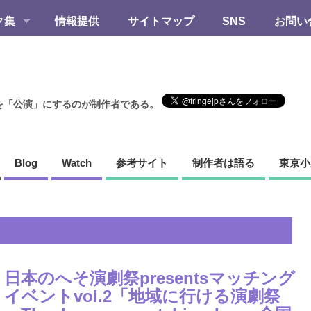
ク集
情報提供
サイトマップ
SNS
お問い
を「公演」にするのが制作者である。
Blog
Watch
参考サイト
制作者は語る
東京小
日本のへそ演劇祭presentsマッチング
イベントvol.2「地域に行ける演劇祭