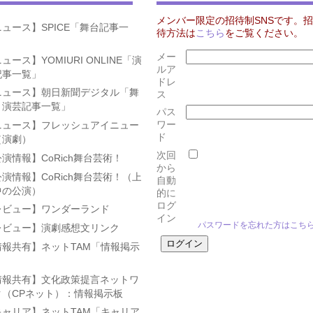
メンバー限定の招待制SNSです。招
ュース】SPICE「舞台記事一
待方法は
こちら
をご覧ください。
」
メー
ュース】YOMIURI ONLINE「演
ルア
記事一覧」
ドレ
ニュース】朝日新聞デジタル「舞
ス
・演芸記事一覧」
パス
ワー
ニュース】フレッシュアイニュー
ド
（演劇）
次回
演情報】CoRich舞台芸術！
から
演情報】CoRich舞台芸術！（上
自動
中の公演）
的に
ログ
レビュー】ワンダーランド
イン
パスワードを忘れた方はこち
レビュー】演劇感想文リンク
情報共有】ネットTAM「情報掲示
」
情報共有】文化政策提言ネットワ
ク（CPネット）：情報掲示板
キャリア】ネットTAM「キャリア