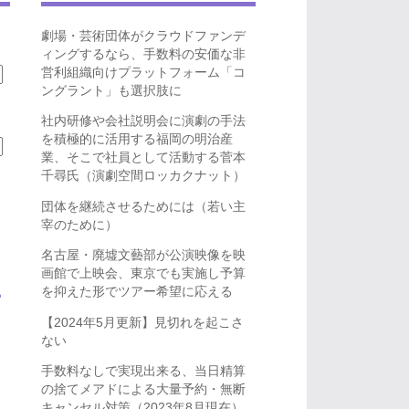
劇場・芸術団体がクラウドファンデ
ィングするなら、手数料の安価な非
営利組織向けプラットフォーム「コ
ングラント」も選択肢に
社内研修や会社説明会に演劇の手法
を積極的に活用する福岡の明治産
業、そこで社員として活動する菅本
千尋氏（演劇空間ロッカクナット）
団体を継続させるためには（若い主
宰のために）
名古屋・廃墟文藝部が公演映像を映
画館で上映会、東京でも実施し予算
を抑えた形でツアー希望に応える
ら
【2024年5月更新】見切れを起こさ
ない
手数料なしで実現出来る、当日精算
の捨てメアドによる大量予約・無断
キャンセル対策（2023年8月現在）