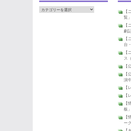
【ニ
覧
【ニ
劇
【
台
【
ス
【公
【公
演
【
【
【
板
【
ー
【