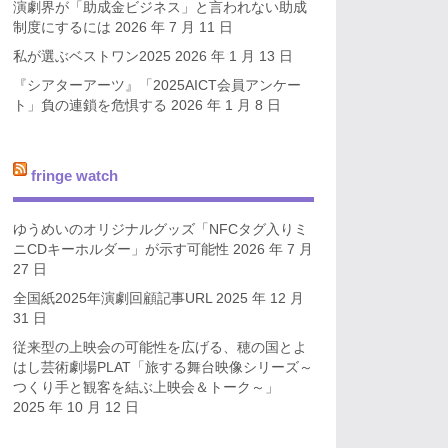
演劇界が「助成金ビジネス」と言われない助成
制度にするには
2026 年 7 月 11 日
私が選ぶベストワン2025
2026 年 1 月 13 日
『シアターアーツ』「2025AICT会員アンケー
ト」負の連鎖を危惧する
2026 年 1 月 8 日
fringe watch
ゆうめいのオリジナルグッズ「NFCタグ入りミ
ニCDキーホルダー」が示す可能性
2026 年 7 月
27 日
全国紙2025年演劇回顧記事URL
2025 年 12 月
31 日
従来型の上映会の可能性を広げる、穂の国とよ
はし芸術劇場PLAT「旅する舞台映像シリーズ～
つくり手と観客を結ぶ上映会＆トーク～」
2025 年 10 月 12 日