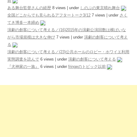
前
ある舞台監督さんの経歴
8 views
|
under
しのぶの東京晴れ舞台
全国どこからでも見られるアフタートーク3/12
7 views
|
under
さく
てき博多一本締め
演劇の創客について考える／(16)2015年の演劇公演回数は横ばいな
がら市場規模は大きな伸び
7 views
|
under
演劇の創客について考え
る
演劇の創客について考える／(23)公共ホールのロビー・ホワイエ利用
実態調査を読んで
6 views
|
under
演劇の創客について考える
『犬神家の一族』
6 views
|
under
fringeのトピック以前