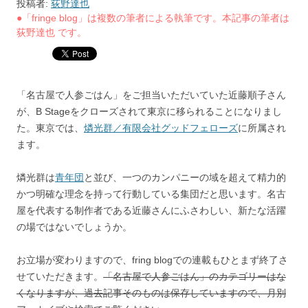
投稿者:
荻野達也
●「fringe blog」は複数の筆者による執筆です。本記事の筆者は
荻野達也 です。
「名古屋で人参ごはん」をご担当いただいていた近藤順子さん
が、B Stageをクローズされて東京に移られることになりまし
た。東京では、
燐光群／有限会社グッドフェローズ
に所属され
ます。
燐光群は
青年団
と並び、一つのカンパニーの域を超えて精力的
かつ明確な理念を持って行動している集団だと思います。名古
屋を代表する制作者である近藤さんにふさわしい、新たな活躍
の場ではないでしょうか。
お立場が変わりますので、fring blogでの連載もひとまず終了さ
せていただきます。
「名古屋で人参ごはん」のカテゴリーはな
くなりますが、過去記事そのものは保存していますので、月別