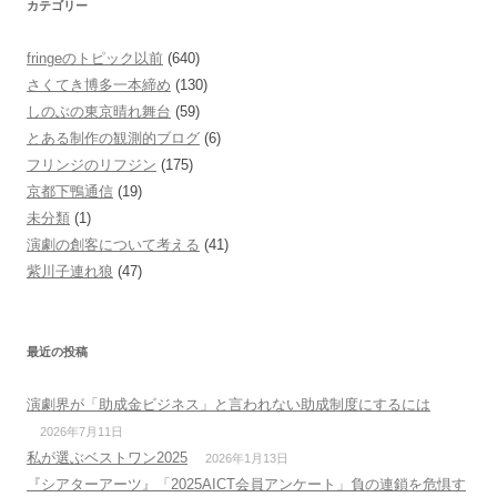
カテゴリー
fringeのトピック以前
(640)
さくてき博多一本締め
(130)
しのぶの東京晴れ舞台
(59)
とある制作の観測的ブログ
(6)
フリンジのリフジン
(175)
京都下鴨通信
(19)
未分類
(1)
演劇の創客について考える
(41)
紫川子連れ狼
(47)
最近の投稿
演劇界が「助成金ビジネス」と言われない助成制度にするには
2026年7月11日
私が選ぶベストワン2025
2026年1月13日
『シアターアーツ』「2025AICT会員アンケート」負の連鎖を危惧す