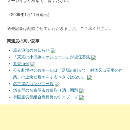
アーカイブや検索でご覧ください。
（2009年1月11日追記）
過去記事は削除させていただきました。ご了承ください。
関連度の高い記事
筆者追加のお知らせ
「東京の小演劇スケジュール」が後任募集
丸栄恒例
公立劇場や公共ホールは「足場の組立て、解体又は変更の作
業」の上乗せ規制をするべきではない。
名古屋のカンパニー数
燐光群の名古屋市共催取り消し問題
御園座労働組合委員長のウェブログ