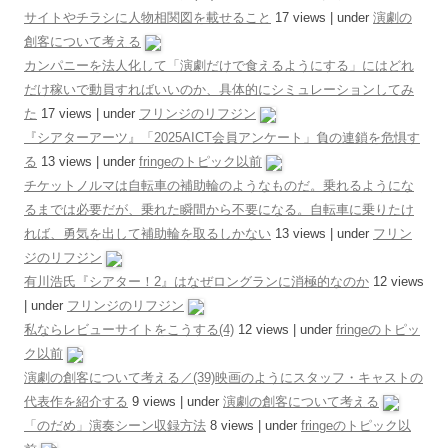
サイトやチラシに人物相関図を載せること
17 views
|
under
演劇の
創客について考える
カンパニーを法人化して「演劇だけで食えるようにする」にはどれ
だけ稼いで動員すればいいのか、具体的にシミュレーションしてみ
た
17 views
|
under
フリンジのリフジン
『シアターアーツ』「2025AICT会員アンケート」負の連鎖を危惧す
る
13 views
|
under
fringeのトピック以前
チケットノルマは自転車の補助輪のようなものだ。乗れるようにな
るまでは必要だが、乗れた瞬間から不要になる。自転車に乗りたけ
れば、勇気を出して補助輪を取るしかない
13 views
|
under
フリン
ジのリフジン
有川浩氏『シアター！2』はなぜロングランに消極的なのか
12 views
|
under
フリンジのリフジン
私ならレビューサイトをこうする(4)
12 views
|
under
fringeのトピッ
ク以前
演劇の創客について考える／(39)映画のようにスタッフ・キャストの
代表作を紹介する
9 views
|
under
演劇の創客について考える
「のだめ」演奏シーン収録方法
8 views
|
under
fringeのトピック以