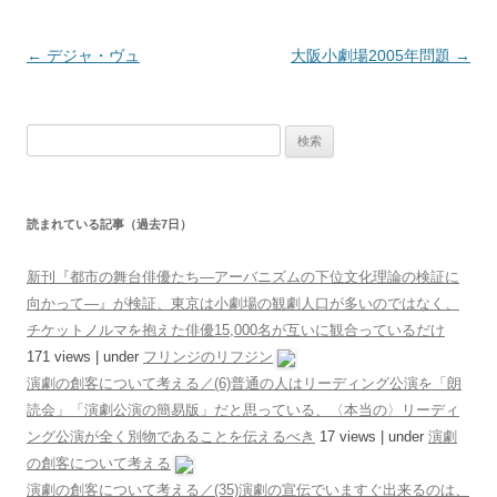
投稿ナビゲーション
←
デジャ・ヴュ
大阪小劇場2005年問題
→
検索:
読まれている記事（過去7日）
新刊『都市の舞台俳優たち―アーバニズムの下位文化理論の検証に
向かって―』が検証、東京は小劇場の観劇人口が多いのではなく、
チケットノルマを抱えた俳優15,000名が互いに観合っているだけ
171 views
|
under
フリンジのリフジン
演劇の創客について考える／(6)普通の人はリーディング公演を「朗
読会」「演劇公演の簡易版」だと思っている、〈本当の〉リーディ
ング公演が全く別物であることを伝えるべき
17 views
|
under
演劇
の創客について考える
演劇の創客について考える／(35)演劇の宣伝でいますぐ出来るのは、