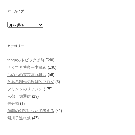
アーカイブ
カテゴリー
fringeのトピック以前
(640)
さくてき博多一本締め
(130)
しのぶの東京晴れ舞台
(59)
とある制作の観測的ブログ
(6)
フリンジのリフジン
(175)
京都下鴨通信
(19)
未分類
(1)
演劇の創客について考える
(41)
紫川子連れ狼
(47)