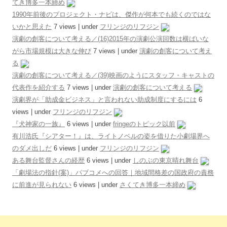
てき博多一本締め
1990年前後のプロジェクト・ナビは、傑作が何本でも続くのではな
いかと思えた
7 views
|
under
フリンジのリフジン
演劇の創客について考える／(16)2015年の演劇公演回数は横ばいな
がら市場規模は大きな伸び
7 views
|
under
演劇の創客について考え
る
演劇の創客について考える／(39)映画のようにスタッフ・キャストの
代表作を紹介する
7 views
|
under
演劇の創客について考える
演劇界が「助成金ビジネス」と言われない助成制度にするには
6
views
|
under
フリンジのリフジン
『犬神家の一族』
6 views
|
under
fringeのトピック以前
有川浩氏『シアター！』は、ライトノベルの姿を借りた小劇場界へ
のダメ出しだ
6 views
|
under
フリンジのリフジン
ある舞台監督さんの経歴
6 views
|
under
しのぶの東京晴れ舞台
「劇場法の指針(案)」パブコメへの回答｜地域間格差の国政府の責務
に前進が見られない
6 views
|
under
さくてき博多一本締め