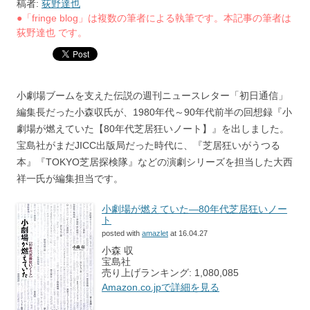
稿者:
荻野達也
●「fringe blog」は複数の筆者による執筆です。本記事の筆者は
荻野達也 です。
小劇場ブームを支えた伝説の週刊ニュースレター「初日通信」
編集長だった小森収氏が、1980年代～90年代前半の回想録『小
劇場が燃えていた【80年代芝居狂いノート】』を出しました。
宝島社がまだJICC出版局だった時代に、『芝居狂いがうつる
本』『TOKYO芝居探検隊』などの演劇シリーズを担当した大西
祥一氏が編集担当です。
小劇場が燃えていた―80年代芝居狂いノー
ト
posted with
amazlet
at 16.04.27
小森 収
宝島社
売り上げランキング: 1,080,085
Amazon.co.jpで詳細を見る