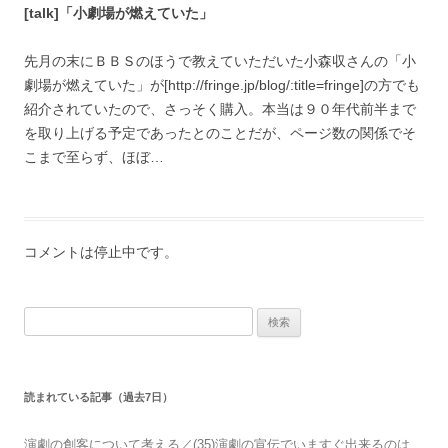
[talk]「小劇場が燃えていた」
先月の末にＢＢＳのほうで教えていただいた小森収さんの「小
劇場が燃えていた」が[http://fringe.jp/blog/:title=fringe]の方でも
紹介されていたので、さっそく購入。本当は９０年代前半まで
を取り上げる予定であったとのことだが、ページ数の関係でそ
こまで至らず、ほぼ…
コメントは停止中です。
検索:
読まれている記事（過去7日）
演劇の創客について考える／(35)演劇の宣伝でいますぐ出来るのは、