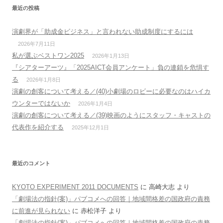
最近の投稿
演劇界が「助成金ビジネス」と言われない助成制度にするには
2026年7月11日
私が選ぶベストワン2025
2026年1月13日
『シアターアーツ』「2025AICT会員アンケート」負の連鎖を危惧す
る
2026年1月8日
演劇の創客について考える／(40)小劇場のロビーに必要なのはハイカ
ウンターではないか
2026年1月4日
演劇の創客について考える／(39)映画のようにスタッフ・キャストの
代表作を紹介する
2025年12月1日
最近のコメント
KYOTO EXPERIMENT 2011 DOCUMENTS
に
高崎大志
より
「劇場法の指針(案)」パブコメへの回答｜地域間格差の国政府の責務
に前進が見られない
に
赤松洋子
より
「劇場法の指針(案)」パブコメへの回答｜地域間格差の国政府の責務