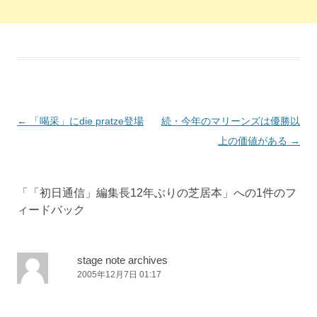
投稿ナビゲーション
←
「喝采」にdie pratze登場
続・今年のマリーンズは優勝以
上の価値がある
→
「
「初日通信」編集長12年ぶりの芝居本
」への1件のフ
ィードバック
stage note archives
2005年12月7日 01:17