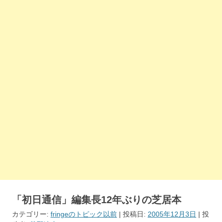
「初日通信」編集長12年ぶりの芝居本
カテゴリー:
fringeのトピック以前
| 投稿日:
2005年12月3日
|
投