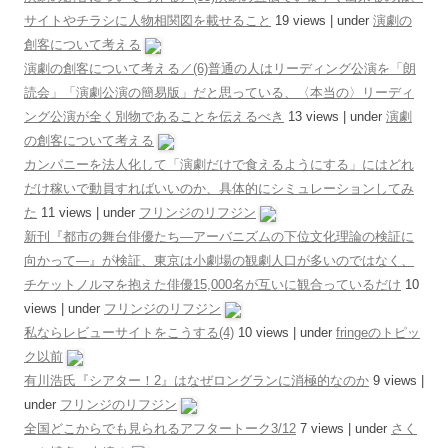
サイトやチラシに人物相関図を載せること
19 views
|
under
演劇の
創客について考える
演劇の創客について考える／(6)普通の人はリーディング公演を「朗
読会」「演劇公演の簡易版」だと思っている、〈本当の〉リーディ
ング公演が全く別物であることを伝えるべき
13 views
|
under
演劇
の創客について考える
カンパニーを法人化して「演劇だけで食えるようにする」にはどれ
だけ稼いで動員すればいいのか、具体的にシミュレーションしてみ
た
11 views
|
under
フリンジのリフジン
新刊『都市の舞台俳優たち―アーバニズムの下位文化理論の検証に
向かって―』が検証、東京は小劇場の観劇人口が多いのではなく、
チケットノルマを抱えた俳優15,000名が互いに観合っているだけ
10
views
|
under
フリンジのリフジン
私ならレビューサイトをこうする(4)
10 views
|
under
fringeのトピッ
ク以前
有川浩氏『シアター！2』はなぜロングランに消極的なのか
9 views
|
under
フリンジのリフジン
全国どこからでも見られるアフタートーク3/12
7 views
|
under
さく