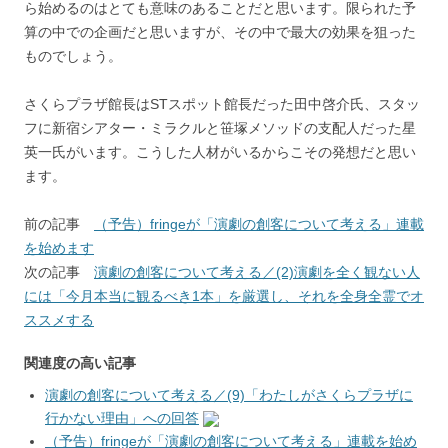
ら始めるのはとても意味のあることだと思います。限られた予
算の中での企画だと思いますが、その中で最大の効果を狙った
ものでしょう。
さくらプラザ館長はSTスポット館長だった田中啓介氏、スタッ
フに新宿シアター・ミラクルと笹塚メソッドの支配人だった星
英一氏がいます。こうした人材がいるからこその発想だと思い
ます。
前の記事
（予告）fringeが「演劇の創客について考える」連載
を始めます
次の記事
演劇の創客について考える／(2)演劇を全く観ない人
には「今月本当に観るべき1本」を厳選し、それを全身全霊でオ
ススメする
関連度の高い記事
演劇の創客について考える／(9)「わたしがさくらプラザに
行かない理由」への回答
（予告）fringeが「演劇の創客について考える」連載を始め