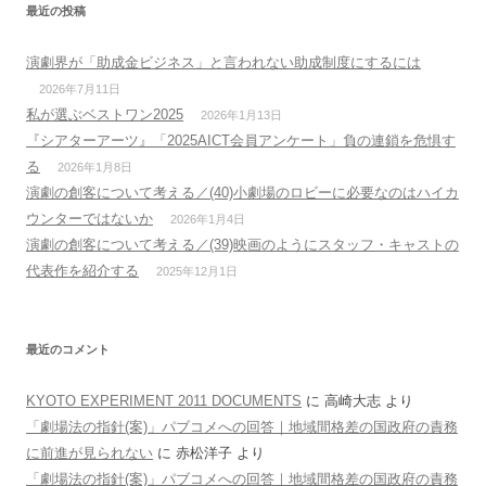
最近の投稿
演劇界が「助成金ビジネス」と言われない助成制度にするには
2026年7月11日
私が選ぶベストワン2025
2026年1月13日
『シアターアーツ』「2025AICT会員アンケート」負の連鎖を危惧す
る
2026年1月8日
演劇の創客について考える／(40)小劇場のロビーに必要なのはハイカ
ウンターではないか
2026年1月4日
演劇の創客について考える／(39)映画のようにスタッフ・キャストの
代表作を紹介する
2025年12月1日
最近のコメント
KYOTO EXPERIMENT 2011 DOCUMENTS
に
高崎大志
より
「劇場法の指針(案)」パブコメへの回答｜地域間格差の国政府の責務
に前進が見られない
に
赤松洋子
より
「劇場法の指針(案)」パブコメへの回答｜地域間格差の国政府の責務