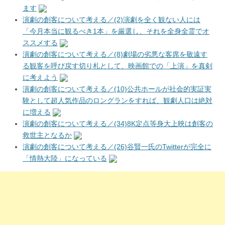
ます
演劇の創客について考える／(2)演劇を全く観ない人には
「今月本当に観るべき1本」を厳選し、それを全身全霊でオ
ススメする
演劇の創客について考える／(8)劇場の劣悪な客席を敬遠す
る観客を呼び戻す切り札として、映画館での「上演」を真剣
に考えよう
演劇の創客について考える／(10)公共ホールが社会的実証実
験として超人気作品のロングランをすれば、観劇人口は絶対
に増える
演劇の創客について考える／(34)8K定点等身大上映は創客の
救世主となるか
演劇の創客について考える／(26)谷賢一氏のTwitterが完全に
「情熱大陸」になっている