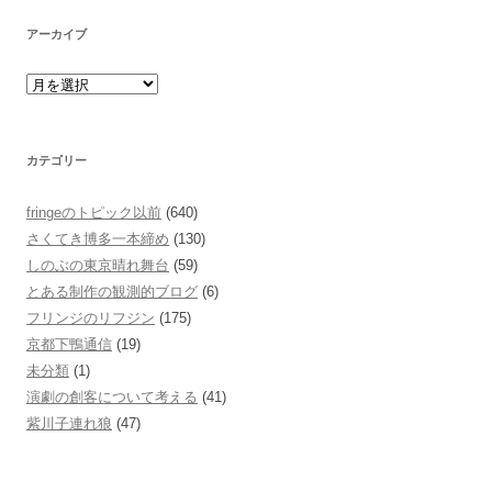
アーカイブ
カテゴリー
fringeのトピック以前
(640)
さくてき博多一本締め
(130)
しのぶの東京晴れ舞台
(59)
とある制作の観測的ブログ
(6)
フリンジのリフジン
(175)
京都下鴨通信
(19)
未分類
(1)
演劇の創客について考える
(41)
紫川子連れ狼
(47)