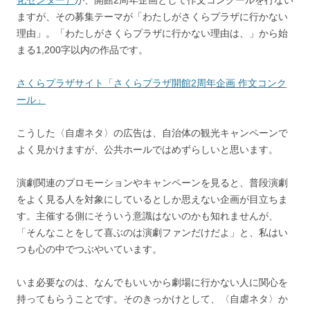
化センター）
が、開館2周年企画として作文コンクールを行ない
ますが、その募集テーマが「わたしがさくらプラザに行かない
理由」。「わたしがさくらプラザに行かない理由は、」から始
まる1,200字以内の作品です。
さくらプラザサイト「さくらプラザ開館2周年企画 作文コンク
ール」
こうした〈自虐ネタ〉の広告は、自治体の観光キャンペーンで
よく見かけますが、公共ホールではめずらしいと思います。
演劇関連のプロモーションやキャンペーンを見ると、普段演劇
をよく見る人を対象にしているとしか思えない企画が目立ちま
す。主催する側にそういう意識はないのかも知れませんが、
「そんなことをして喜ぶのは演劇ファンだけだよ」と、私はい
つも心の中でつぶやいています。
いま必要なのは、なんでもいいから劇場に行かない人に関心を
持ってもらうことです。そのきっかけとして、〈自虐ネタ〉か