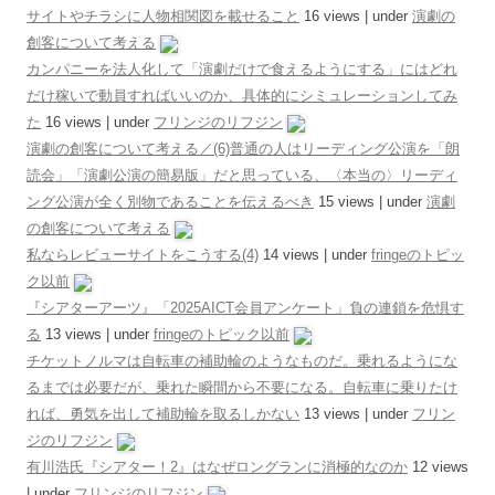
サイトやチラシに人物相関図を載せること
16 views
|
under
演劇の
創客について考える
カンパニーを法人化して「演劇だけで食えるようにする」にはどれ
だけ稼いで動員すればいいのか、具体的にシミュレーションしてみ
た
16 views
|
under
フリンジのリフジン
演劇の創客について考える／(6)普通の人はリーディング公演を「朗
読会」「演劇公演の簡易版」だと思っている、〈本当の〉リーディ
ング公演が全く別物であることを伝えるべき
15 views
|
under
演劇
の創客について考える
私ならレビューサイトをこうする(4)
14 views
|
under
fringeのトピッ
ク以前
『シアターアーツ』「2025AICT会員アンケート」負の連鎖を危惧す
る
13 views
|
under
fringeのトピック以前
チケットノルマは自転車の補助輪のようなものだ。乗れるようにな
るまでは必要だが、乗れた瞬間から不要になる。自転車に乗りたけ
れば、勇気を出して補助輪を取るしかない
13 views
|
under
フリン
ジのリフジン
有川浩氏『シアター！2』はなぜロングランに消極的なのか
12 views
|
under
フリンジのリフジン