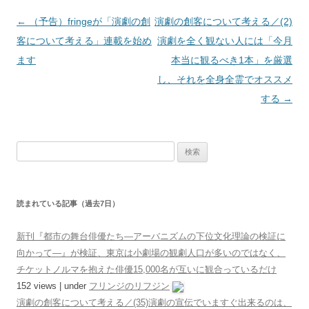
投稿ナビゲーション
←
（予告）fringeが「演劇の創
演劇の創客について考える／(2)
客について考える」連載を始め
演劇を全く観ない人には「今月
ます
本当に観るべき1本」を厳選
し、それを全身全霊でオススメ
する
→
検索:
読まれている記事（過去7日）
新刊『都市の舞台俳優たち―アーバニズムの下位文化理論の検証に
向かって―』が検証、東京は小劇場の観劇人口が多いのではなく、
チケットノルマを抱えた俳優15,000名が互いに観合っているだけ
152 views
|
under
フリンジのリフジン
演劇の創客について考える／(35)演劇の宣伝でいますぐ出来るのは、