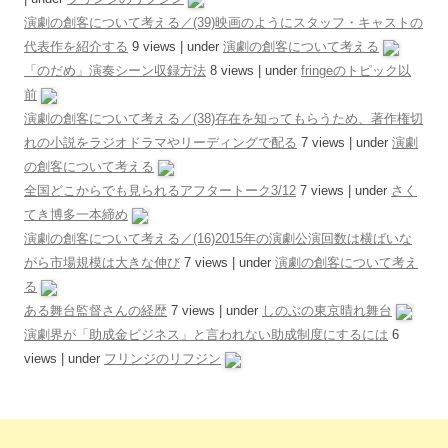
演劇の創客について考える／(39)映画のようにスタッフ・キャストの
代表作を紹介する
9 views
|
under
演劇の創客について考える
「のだめ」演奏シーン収録方法
8 views
|
under
fringeのトピック以
前
演劇の創客について考える／(38)存在を知ってもらうため、著作権切
れの小説をラジオドラマやリーディングで配る
7 views
|
under
演劇
の創客について考える
全国どこからでも見られるアフタートーク3/12
7 views
|
under
さく
てき博多一本締め
演劇の創客について考える／(16)2015年の演劇公演回数は横ばいな
がら市場規模は大きな伸び
7 views
|
under
演劇の創客について考え
る
ある舞台監督さんの経歴
7 views
|
under
しのぶの東京晴れ舞台
演劇界が「助成金ビジネス」と言われない助成制度にするには
6
views
|
under
フリンジのリフジン