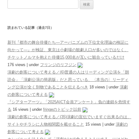
検索:
読まれている記事（過去7日）
新刊『都市の舞台俳優たち―アーバニズムの下位文化理論の検証に
向かって―』が検証、東京は小劇場の観劇人口が多いのではなく、
チケットノルマを抱えた俳優15,000名が互いに観合っているだけ
176 views
|
under
フリンジのリフジン
演劇の創客について考える／(6)普通の人はリーディング公演を「朗
読会」「演劇公演の簡易版」だと思っている、〈本当の〉リーディ
ング公演が全く別物であることを伝えるべき
18 views
|
under
演劇
の創客について考える
『シアターアーツ』「2025AICT会員アンケート」負の連鎖を危惧す
る
16 views
|
under
fringeのトピック以前
演劇の創客について考える／(35)演劇の宣伝でいますぐ出来るのは、
サイトやチラシに人物相関図を載せること
15 views
|
under
演劇の
創客について考える