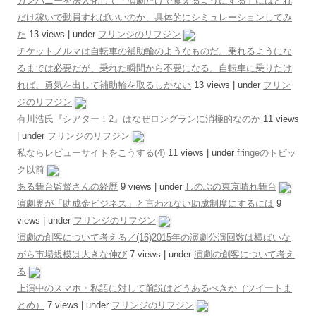
カンパニーを法人化して「演劇だけで食えるようにする」にはどれ
だけ稼いで動員すればいいのか、具体的にシミュレーションしてみ
た
13 views
|
under
フリンジのリフジン
チケットノルマは自転車の補助輪のようなものだ。乗れるようにな
るまでは必要だが、乗れた瞬間から不要になる。自転車に乗りたけ
れば、勇気を出して補助輪を取るしかない
13 views
|
under
フリン
ジのリフジン
有川浩氏『シアター！2』はなぜロングランに消極的なのか
11 views
|
under
フリンジのリフジン
私ならレビューサイトをこうする(4)
11 views
|
under
fringeのトピッ
ク以前
ある舞台監督さんの経歴
9 views
|
under
しのぶの東京晴れ舞台
演劇界が「助成金ビジネス」と言われない助成制度にするには
9
views
|
under
フリンジのリフジン
演劇の創客について考える／(16)2015年の演劇公演回数は横ばいな
がら市場規模は大きな伸び
7 views
|
under
演劇の創客について考え
る
上演中のスマホ・私語に対して前説はどうあるべきか（ツイートま
とめ）
7 views
|
under
フリンジのリフジン