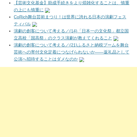
【芸術文化基金】助成手続きをより煩雑化することは、慎重
の上にも慎重に
CoRich舞台芸術まつり！は世界に誇れる日本の演劇フェス
ティバル
演劇の創客について考える／(14)「日本一の文化祭」都立国
立高校「国高祭」のクラス演劇が教えてくれること
演劇の創客について考える／(21)ふるさと納税ブームを舞台
芸術への寄付文化定着につなげられないか――返礼品として
公演へ招待することはダメなのか