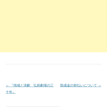
投稿ナビゲーション
←
『地域と演劇 弘前劇場の三
助成金の前払いについて
→
十年』