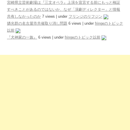
宮崎県立芸術劇場は『三文オペラ』上演を宣言する前にもっと検証
すべきことがあるのではないか、なぜ「演劇ディレクター」と情報
共有しなかったのか
7 views
|
under
フリンジのリフジン
燐光群の名古屋市共催取り消し問題
6 views
|
under
fringeのトピック
以前
『犬神家の一族』
6 views
|
under
fringeのトピック以前