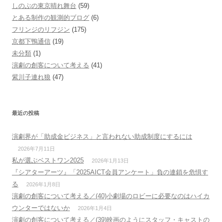
しのぶの東京晴れ舞台
(59)
とある制作の観測的ブログ
(6)
フリンジのリフジン
(175)
京都下鴨通信
(19)
未分類
(1)
演劇の創客について考える
(41)
紫川子連れ狼
(47)
最近の投稿
演劇界が「助成金ビジネス」と言われない助成制度にするには
2026年7月11日
私が選ぶベストワン2025
2026年1月13日
『シアターアーツ』「2025AICT会員アンケート」負の連鎖を危惧す
る
2026年1月8日
演劇の創客について考える／(40)小劇場のロビーに必要なのはハイカ
ウンターではないか
2026年1月4日
演劇の創客について考える／(39)映画のようにスタッフ・キャストの