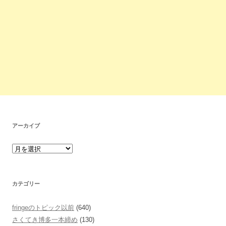
アーカイブ
カテゴリー
fringeのトピック以前
(640)
さくてき博多一本締め
(130)