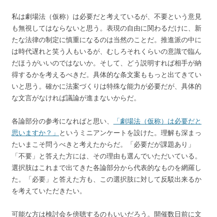
私は劇場法（仮称）は必要だと考えているが、不要という意見
も無視してはならないと思う。表現の自由に関わるだけに、新
たな法律の制定に慎重になるのは当然のことだ。推進派の中に
は時代遅れと笑う人もいるが、むしろそれくらいの意識で臨ん
だほうがいいのではないか。そして、どう説明すれば相手が納
得するかを考えるべきだ。具体的な条文案ももっと出てきてい
いと思う。確かに法案づくりは特殊な能力が必要だが、具体的
な文言がなければ議論が進まないからだ。
各論部分の参考になればと思い、
「劇場法（仮称）は必要だと
思いますか？」
というミニアンケートを設けた。理解も深まっ
たいまこそ問うべきと考えたからだ。「必要だが課題あり」
「不要」と答えた方には、その理由も選んでいただいている。
選択肢はこれまで出てきた各論部分から代表的なものを網羅し
た。「必要」と答えた方も、この選択肢に対して反駁出来るか
を考えていただきたい。
可能な方は検討会を傍聴するのもいいだろう。開催数日前に文