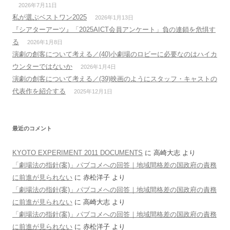
2026年7月11日
私が選ぶベストワン2025
2026年1月13日
『シアターアーツ』「2025AICT会員アンケート」負の連鎖を危惧す
る
2026年1月8日
演劇の創客について考える／(40)小劇場のロビーに必要なのはハイカ
ウンターではないか
2026年1月4日
演劇の創客について考える／(39)映画のようにスタッフ・キャストの
代表作を紹介する
2025年12月1日
最近のコメント
KYOTO EXPERIMENT 2011 DOCUMENTS
に
高崎大志
より
「劇場法の指針(案)」パブコメへの回答｜地域間格差の国政府の責務
に前進が見られない
に
赤松洋子
より
「劇場法の指針(案)」パブコメへの回答｜地域間格差の国政府の責務
に前進が見られない
に
高崎大志
より
「劇場法の指針(案)」パブコメへの回答｜地域間格差の国政府の責務
に前進が見られない
に
赤松洋子
より