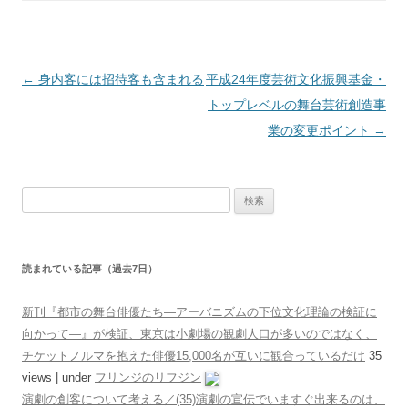
投稿ナビゲーション
←
身内客には招待客も含まれる
平成24年度芸術文化振興基金・
トップレベルの舞台芸術創造事
業の変更ポイント
→
検索:
読まれている記事（過去7日）
新刊『都市の舞台俳優たち―アーバニズムの下位文化理論の検証に
向かって―』が検証、東京は小劇場の観劇人口が多いのではなく、
チケットノルマを抱えた俳優15,000名が互いに観合っているだけ
35
views
|
under
フリンジのリフジン
演劇の創客について考える／(35)演劇の宣伝でいますぐ出来るのは、