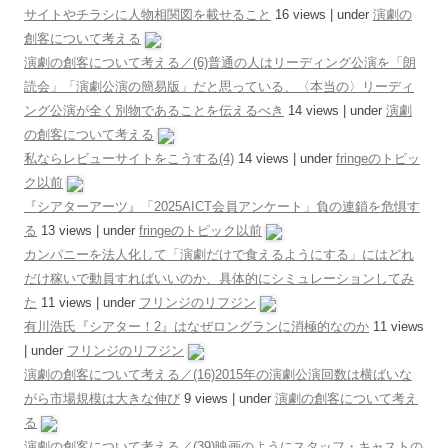
サイトやチラシに人物相関図を載せること
16 views
|
under
演劇の
創客について考える
演劇の創客について考える／(6)普通の人はリーディング公演を「朗
読会」「演劇公演の簡易版」だと思っている、〈本当の〉リーディ
ング公演が全く別物であることを伝えるべき
14 views
|
under
演劇
の創客について考える
私ならレビューサイトをこうする(4)
14 views
|
under
fringeのトピッ
ク以前
『シアターアーツ』「2025AICT会員アンケート」負の連鎖を危惧す
る
13 views
|
under
fringeのトピック以前
カンパニーを法人化して「演劇だけで食えるようにする」にはどれ
だけ稼いで動員すればいいのか、具体的にシミュレーションしてみ
た
11 views
|
under
フリンジのリフジン
有川浩氏『シアター！2』はなぜロングランに消極的なのか
11 views
|
under
フリンジのリフジン
演劇の創客について考える／(16)2015年の演劇公演回数は横ばいな
がら市場規模は大きな伸び
9 views
|
under
演劇の創客について考え
る
演劇の創客について考える／(39)映画のようにスタッフ・キャストの