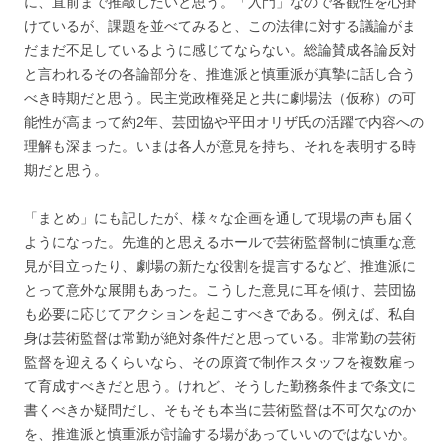
に、直前まで推敲したいと思う。「入門」なので客観性を心掛
けているが、課題を並べてみると、この法律に対する議論がま
だまだ不足しているように感じてならない。総論賛成各論反対
と言われるその各論部分を、推進派と慎重派が真摯に話し合う
べき時期だと思う。民主党政権発足と共に劇場法（仮称）の可
能性が高まって約2年、芸団協や平田オリザ氏の活躍で内容への
理解も深まった。いまは各人が意見を持ち、それを表明する時
期だと思う。
「まとめ」にも記したが、様々な企画を通して現場の声も届く
ようになった。先進的と思えるホールで芸術監督制に慎重な意
見が目立ったり、劇場の新たな役割を提言するなど、推進派に
とって意外な展開もあった。こうした意見に耳を傾け、芸団協
も必要に応じてアクションを起こすべきである。例えば、私自
身は芸術監督は常勤が絶対条件だと思っている。非常勤の芸術
監督を迎えるくらいなら、その原資で制作スタッフを複数雇っ
て育成すべきだと思う。けれど、そうした勤務条件まで条文に
書くべきか疑問だし、そもそも本当に芸術監督は不可欠なのか
を、推進派と慎重派が討論する場があっていいのではないか。