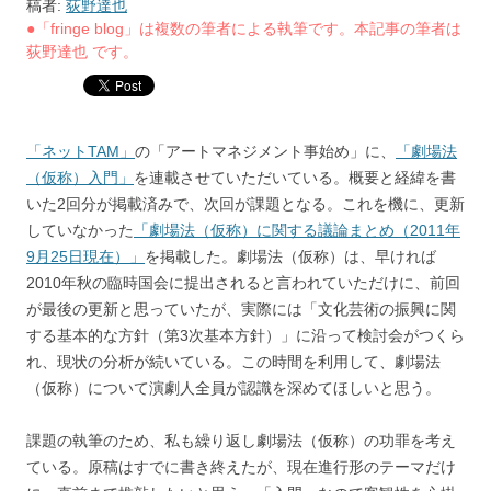
稿者:
荻野達也
●「fringe blog」は複数の筆者による執筆です。本記事の筆者は
荻野達也 です。
「ネットTAM」
の「アートマネジメント事始め」に、
「劇場法
（仮称）入門」
を連載させていただいている。概要と経緯を書
いた2回分が掲載済みで、次回が課題となる。これを機に、更新
していなかった
「劇場法（仮称）に関する議論まとめ（2011年
9月25日現在）」
を掲載した。劇場法（仮称）は、早ければ
2010年秋の臨時国会に提出されると言われていただけに、前回
が最後の更新と思っていたが、実際には「文化芸術の振興に関
する基本的な方針（第3次基本方針）」に沿って検討会がつくら
れ、現状の分析が続いている。この時間を利用して、劇場法
（仮称）について演劇人全員が認識を深めてほしいと思う。
課題の執筆のため、私も繰り返し劇場法（仮称）の功罪を考え
ている。原稿はすでに書き終えたが、現在進行形のテーマだけ