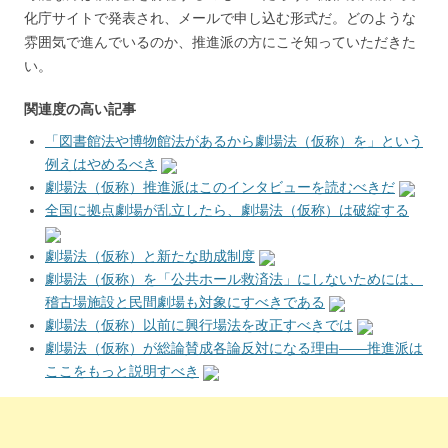
化庁サイトで発表され、メールで申し込む形式だ。どのような
雰囲気で進んでいるのか、推進派の方にこそ知っていただきた
い。
関連度の高い記事
「図書館法や博物館法があるから劇場法（仮称）を」という
例えはやめるべき
劇場法（仮称）推進派はこのインタビューを読むべきだ
全国に拠点劇場が乱立したら、劇場法（仮称）は破綻する
劇場法（仮称）と新たな助成制度
劇場法（仮称）を「公共ホール救済法」にしないためには、
稽古場施設と民間劇場も対象にすべきである
劇場法（仮称）以前に興行場法を改正すべきでは
劇場法（仮称）が総論賛成各論反対になる理由――推進派は
ここをもっと説明すべき