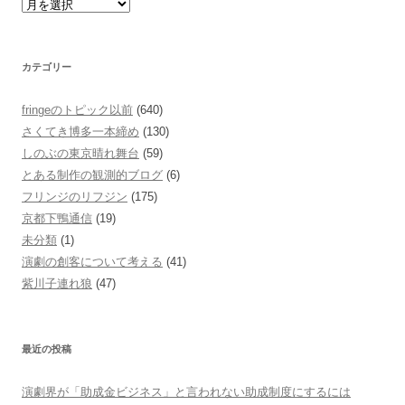
カテゴリー
fringeのトピック以前
(640)
さくてき博多一本締め
(130)
しのぶの東京晴れ舞台
(59)
とある制作の観測的ブログ
(6)
フリンジのリフジン
(175)
京都下鴨通信
(19)
未分類
(1)
演劇の創客について考える
(41)
紫川子連れ狼
(47)
最近の投稿
演劇界が「助成金ビジネス」と言われない助成制度にするには