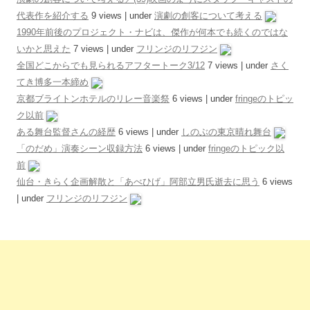
代表作を紹介する
9 views
|
under
演劇の創客について考える
1990年前後のプロジェクト・ナビは、傑作が何本でも続くのではな
いかと思えた
7 views
|
under
フリンジのリフジン
全国どこからでも見られるアフタートーク3/12
7 views
|
under
さく
てき博多一本締め
京都ブライトンホテルのリレー音楽祭
6 views
|
under
fringeのトピッ
ク以前
ある舞台監督さんの経歴
6 views
|
under
しのぶの東京晴れ舞台
「のだめ」演奏シーン収録方法
6 views
|
under
fringeのトピック以
前
仙台・きらく企画解散と「あべひげ」阿部立男氏逝去に思う
6 views
|
under
フリンジのリフジン