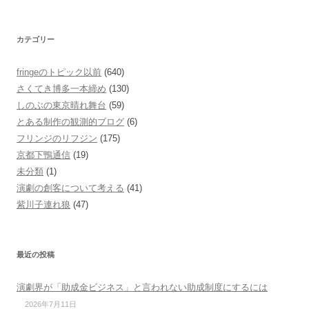
カテゴリー
fringeのトピック以前
(640)
さくてき博多一本締め
(130)
しのぶの東京晴れ舞台
(59)
とある制作の観測的ブログ
(6)
フリンジのリフジン
(175)
京都下鴨通信
(19)
未分類
(1)
演劇の創客について考える
(41)
紫川子連れ狼
(47)
最近の投稿
演劇界が「助成金ビジネス」と言われない助成制度にするには
2026年7月11日