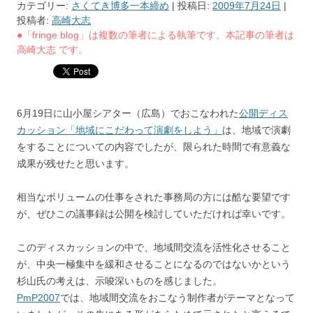
カテゴリー:
さくてき博多一本締め
| 投稿日:
2009年7月24日
|
投稿者:
高崎大志
●「fringe blog」は複数の筆者による執筆です。本記事の筆者は
高崎大志 です。
6月19日に山小屋シアター（広島）でおこなわれた
公開ディス
カッション「地域にこだわって演劇をしよう」
は、地域で演劇
をすることについての内容でしたが、限られた時間で有意義な
成果が残せたと思います。
相当なボリュームの仕事をされた事務局の方には酷な要望です
が、ぜひこの議事録は公開を検討していただければ幸いです。
このディスカッションの中で、地域間交流を活性化させること
が、中央一極集中を緩和させることになるのではないかという
杉山氏の考えは、示唆深いものを感じました。
PmP2007
では、地域間交流をおこなう制作者がテーマとなって