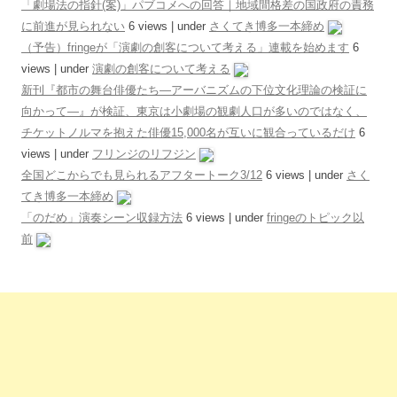
「劇場法の指針(案)」パブコメへの回答｜地域間格差の国政府の責務
に前進が見られない
6 views
|
under
さくてき博多一本締め
（予告）fringeが「演劇の創客について考える」連載を始めます
6
views
|
under
演劇の創客について考える
新刊『都市の舞台俳優たち―アーバニズムの下位文化理論の検証に
向かって―』が検証、東京は小劇場の観劇人口が多いのではなく、
チケットノルマを抱えた俳優15,000名が互いに観合っているだけ
6
views
|
under
フリンジのリフジン
全国どこからでも見られるアフタートーク3/12
6 views
|
under
さく
てき博多一本締め
「のだめ」演奏シーン収録方法
6 views
|
under
fringeのトピック以
前