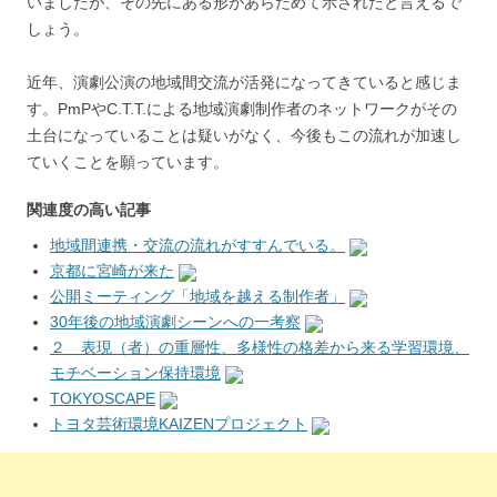
いましたが、その先にある形があらためて示されたと言えるで
しょう。
近年、演劇公演の地域間交流が活発になってきていると感じま
す。PmPやC.T.T.による地域演劇制作者のネットワークがその
土台になっていることは疑いがなく、今後もこの流れが加速し
ていくことを願っています。
関連度の高い記事
地域間連携・交流の流れがすすんでいる。
京都に宮崎が来た
公開ミーティング「地域を越える制作者」
30年後の地域演劇シーンへの一考察
２ 表現（者）の重層性、多様性の格差から来る学習環境、
モチベーション保持環境
TOKYOSCAPE
トヨタ芸術環境KAIZENプロジェクト