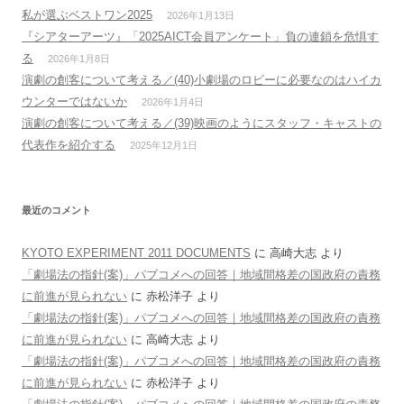
私が選ぶベストワン2025
2026年1月13日
『シアターアーツ』「2025AICT会員アンケート」負の連鎖を危惧す
る
2026年1月8日
演劇の創客について考える／(40)小劇場のロビーに必要なのはハイカ
ウンターではないか
2026年1月4日
演劇の創客について考える／(39)映画のようにスタッフ・キャストの
代表作を紹介する
2025年12月1日
最近のコメント
KYOTO EXPERIMENT 2011 DOCUMENTS
に
高崎大志
より
「劇場法の指針(案)」パブコメへの回答｜地域間格差の国政府の責務
に前進が見られない
に
赤松洋子
より
「劇場法の指針(案)」パブコメへの回答｜地域間格差の国政府の責務
に前進が見られない
に
高崎大志
より
「劇場法の指針(案)」パブコメへの回答｜地域間格差の国政府の責務
に前進が見られない
に
赤松洋子
より