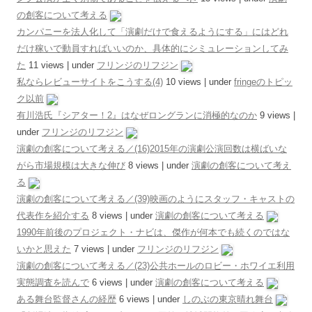
の創客について考える
カンパニーを法人化して「演劇だけで食えるようにする」にはどれ
だけ稼いで動員すればいいのか、具体的にシミュレーションしてみ
た
11 views
|
under
フリンジのリフジン
私ならレビューサイトをこうする(4)
10 views
|
under
fringeのトピッ
ク以前
有川浩氏『シアター！2』はなぜロングランに消極的なのか
9 views
|
under
フリンジのリフジン
演劇の創客について考える／(16)2015年の演劇公演回数は横ばいな
がら市場規模は大きな伸び
8 views
|
under
演劇の創客について考え
る
演劇の創客について考える／(39)映画のようにスタッフ・キャストの
代表作を紹介する
8 views
|
under
演劇の創客について考える
1990年前後のプロジェクト・ナビは、傑作が何本でも続くのではな
いかと思えた
7 views
|
under
フリンジのリフジン
演劇の創客について考える／(23)公共ホールのロビー・ホワイエ利用
実態調査を読んで
6 views
|
under
演劇の創客について考える
ある舞台監督さんの経歴
6 views
|
under
しのぶの東京晴れ舞台