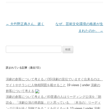
投稿ナビゲーション
←
大竹野正典さん、逝く
なぜ、芸術文化環境の格差が生
まれたのか。
→
検索:
読まれている記事（過去7日）
演劇の創客について考える／(35)演劇の宣伝でいますぐ出来るのは、
サイトやチラシに人物相関図を載せること
19 views
|
under
演劇の
創客について考える
演劇の創客について考える／(6)普通の人はリーディング公演を「朗
読会」「演劇公演の簡易版」だと思っている、〈本当の〉リーディ
ング公演が全く別物であることを伝えるべき
13 views
|
under
演劇