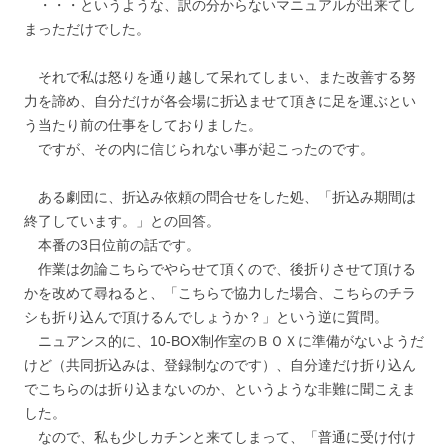
・・・というような、訳の分からないマニュアルが出来てし
まっただけでした。
それで私は怒りを通り越して呆れてしまい、また改善する努
力を諦め、自分だけが各会場に折込ませて頂きに足を運ぶとい
う当たり前の仕事をしておりました。
ですが、その内に信じられない事が起こったのです。
ある劇団に、折込み依頼の問合せをした処、「折込み期間は
終了しています。」との回答。
本番の3日位前の話です。
作業は勿論こちらでやらせて頂くので、後折りさせて頂ける
かを改めて尋ねると、「こちらで協力した場合、こちらのチラ
シも折り込んで頂けるんでしょうか？」という逆に質問。
ニュアンス的に、10-BOX制作室のＢＯＸに準備がないようだ
けど（共同折込みは、登録制なのです）、自分達だけ折り込ん
でこちらのは折り込まないのか、というような非難に聞こえま
した。
なので、私も少しカチンと来てしまって、「普通に受け付け