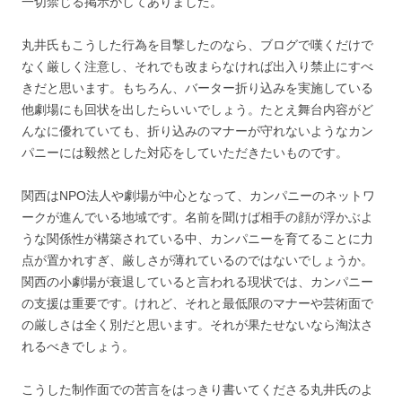
一切禁じる掲示がしてありました。
丸井氏もこうした行為を目撃したのなら、ブログで嘆くだけで
なく厳しく注意し、それでも改まらなければ出入り禁止にすべ
きだと思います。もちろん、バーター折り込みを実施している
他劇場にも回状を出したらいいでしょう。たとえ舞台内容がど
んなに優れていても、折り込みのマナーが守れないようなカン
パニーには毅然とした対応をしていただきたいものです。
関西はNPO法人や劇場が中心となって、カンパニーのネットワ
ークが進んでいる地域です。名前を聞けば相手の顔が浮かぶよ
うな関係性が構築されている中、カンパニーを育てることに力
点が置かれすぎ、厳しさが薄れているのではないでしょうか。
関西の小劇場が衰退していると言われる現状では、カンパニー
の支援は重要です。けれど、それと最低限のマナーや芸術面で
の厳しさは全く別だと思います。それが果たせないなら淘汰さ
れるべきでしょう。
こうした制作面での苦言をはっきり書いてくださる丸井氏のよ