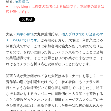
稿者:
荻野達也
●「fringe blog」は複数の筆者による執筆です。本記事の筆者は
荻野達也 です。
大阪・
精華小劇場
の丸井重樹氏が、
個人ブログで折り込みのマ
ナーを嘆いています。
ご存知のとおり、大阪は一斉作業による
関西方式ですが、これは参加者間の協力があって初めて成り立
つもので、きれいに揃った美しいチラシ束をつくることは当然
の共通認識です。そこで指示どおりの作業が出来なければ、そ
れはもうチラシを折り込む資格がないことになります。
関西方式が受け継がれてきた大阪は本来マナーにも厳しく、一
斉作業の場では劇場側だけでなく、参加者側にも〈チラシ奉
行〉のような熟練者がいて初心者を指導していましたし、勝手
な振る舞いをするカンパニーに劇場側が出入り禁止を警告する
ことも普通だったと思います。扇町ミュージアムスクエアのチ
ラシ束置き場には、無断で後入れした場合は以後の挟み込みを