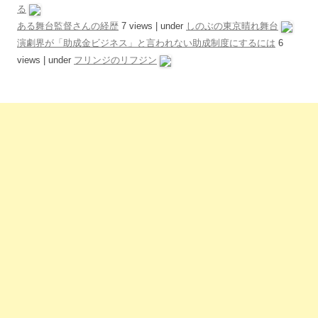
る
ある舞台監督さんの経歴
7 views
|
under
しのぶの東京晴れ舞台
演劇界が「助成金ビジネス」と言われない助成制度にするには
6
views
|
under
フリンジのリフジン