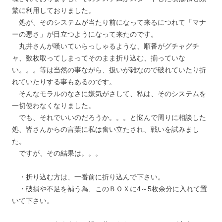
繁に利用しておりました。
処が、そのシステムが当たり前になって来るにつれて「マナ
ーの悪さ」が目立つようになって来たのです。
丸井さんが嘆いていらっしゃるような、順番がグチャグチ
ャ、数枚取ってしまってそのまま折り込む、揃っていな
い。。。等は当然の事ながら、扱いが雑なので破れていたり折
れていたりする事もあるのです。
そんなモラルのなさに嫌気がさして、私は、そのシステムを
一切使わなくなりました。
でも、それでいいのだろうか。。。と悩んで周りに相談した
処、皆さんからの言葉に私は奮い立たされ、戦いを試みまし
た。
ですが、その結果は。。。
・折り込む方は、一番前に折り込んで下さい。
・破損や不足を補う為、このＢＯＸに4～5枚余分に入れて置
いて下さい。