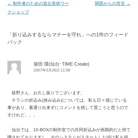
投稿ナビゲーション
←
制作者のための宣伝美術ワー
関西からの苦言
→
クショップ
「
折り込みするならマナーを守れ
」への1件のフィード
バック
柴田 環(仙台･TIME Create)
2007年3月28日 11:08
荻野さん、お久し振りでございます。
チラシの折込み(挟み込み)については、私も日々感じている
事があり、素通り出来ずにコメントを残して置こうと思うので
すけれど。。。
仙台では、10-BOXの制作室での共同折込みが画期的だと持て
囃されておりますし、そのシステムがスタートした頃は私も頻