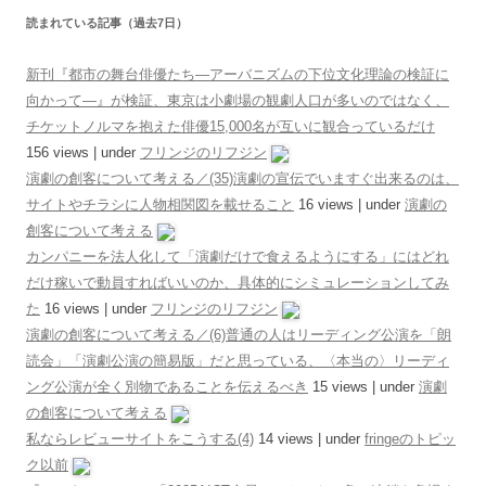
読まれている記事（過去7日）
新刊『都市の舞台俳優たち―アーバニズムの下位文化理論の検証に
向かって―』が検証、東京は小劇場の観劇人口が多いのではなく、
チケットノルマを抱えた俳優15,000名が互いに観合っているだけ
156 views
|
under
フリンジのリフジン
演劇の創客について考える／(35)演劇の宣伝でいますぐ出来るのは、
サイトやチラシに人物相関図を載せること
16 views
|
under
演劇の
創客について考える
カンパニーを法人化して「演劇だけで食えるようにする」にはどれ
だけ稼いで動員すればいいのか、具体的にシミュレーションしてみ
た
16 views
|
under
フリンジのリフジン
演劇の創客について考える／(6)普通の人はリーディング公演を「朗
読会」「演劇公演の簡易版」だと思っている、〈本当の〉リーディ
ング公演が全く別物であることを伝えるべき
15 views
|
under
演劇
の創客について考える
私ならレビューサイトをこうする(4)
14 views
|
under
fringeのトピッ
ク以前