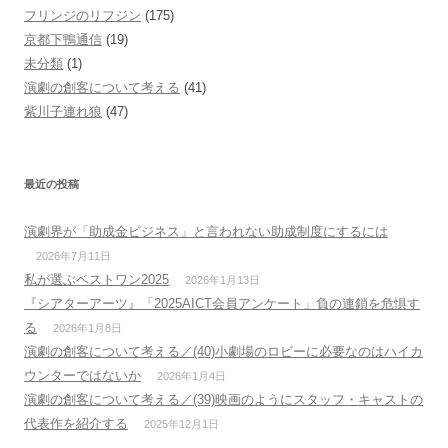
フリンジのリフジン
(175)
京都下鴨通信
(19)
未分類
(1)
演劇の創客について考える
(41)
紫川子連れ狼
(47)
最近の投稿
演劇界が「助成金ビジネス」と言われない助成制度にするには
2026年7月11日
私が選ぶベストワン2025
2026年1月13日
『シアターアーツ』「2025AICT会員アンケート」負の連鎖を危惧す
る
2026年1月8日
演劇の創客について考える／(40)小劇場のロビーに必要なのはハイカ
ウンターではないか
2026年1月4日
演劇の創客について考える／(39)映画のようにスタッフ・キャストの
代表作を紹介する
2025年12月1日