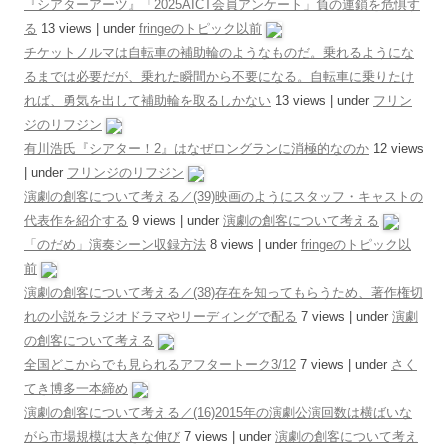
『シアターアーツ』「2025AICT会員アンケート」負の連鎖を危惧す
る
13 views
|
under
fringeのトピック以前
チケットノルマは自転車の補助輪のようなものだ。乗れるようにな
るまでは必要だが、乗れた瞬間から不要になる。自転車に乗りたけ
れば、勇気を出して補助輪を取るしかない
13 views
|
under
フリン
ジのリフジン
有川浩氏『シアター！2』はなぜロングランに消極的なのか
12 views
|
under
フリンジのリフジン
演劇の創客について考える／(39)映画のようにスタッフ・キャストの
代表作を紹介する
9 views
|
under
演劇の創客について考える
「のだめ」演奏シーン収録方法
8 views
|
under
fringeのトピック以
前
演劇の創客について考える／(38)存在を知ってもらうため、著作権切
れの小説をラジオドラマやリーディングで配る
7 views
|
under
演劇
の創客について考える
全国どこからでも見られるアフタートーク3/12
7 views
|
under
さく
てき博多一本締め
演劇の創客について考える／(16)2015年の演劇公演回数は横ばいな
がら市場規模は大きな伸び
7 views
|
under
演劇の創客について考え