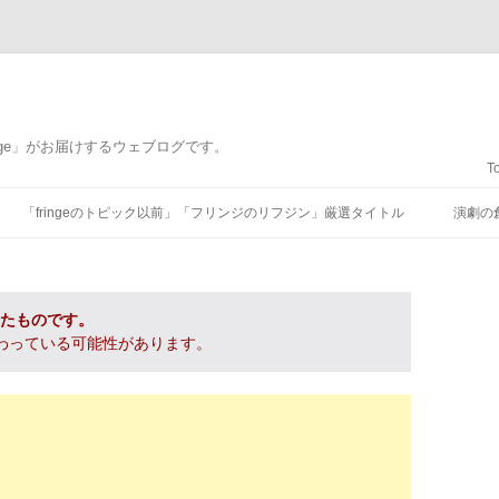
nge」がお届けするウェブログです。
T
コンテンツへ移動
「fringeのトピック以前」「フリンジのリフジン」厳選タイトル
演劇の
れたものです。
わっている可能性があります。