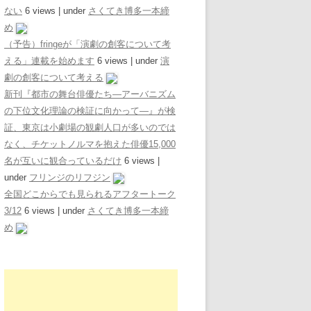
ない
6 views
|
under
さくてき博多一本締
め
（予告）fringeが「演劇の創客について考
える」連載を始めます
6 views
|
under
演
劇の創客について考える
新刊『都市の舞台俳優たち―アーバニズム
の下位文化理論の検証に向かって―』が検
証、東京は小劇場の観劇人口が多いのでは
なく、チケットノルマを抱えた俳優15,000
名が互いに観合っているだけ
6 views
|
under
フリンジのリフジン
全国どこからでも見られるアフタートーク
3/12
6 views
|
under
さくてき博多一本締
め