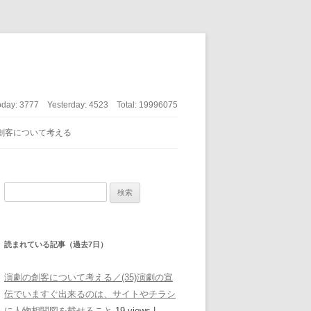
oday:
3777
Yesterday:
4523
Total:
19996075
創客について考える
検索:
読まれている記事（過去7日）
演劇の創客について考える／(35)演劇の宣
伝でいますぐ出来るのは、サイトやチラシ
に人物相関図を載せること
19 views
|