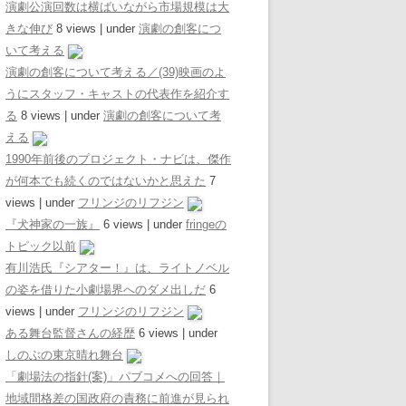
演劇公演回数は横ばいながら市場規模は大
きな伸び
8 views
|
under
演劇の創客につ
いて考える
演劇の創客について考える／(39)映画のよ
うにスタッフ・キャストの代表作を紹介す
る
8 views
|
under
演劇の創客について考
える
1990年前後のプロジェクト・ナビは、傑作
が何本でも続くのではないかと思えた
7
views
|
under
フリンジのリフジン
『犬神家の一族』
6 views
|
under
fringeの
トピック以前
有川浩氏『シアター！』は、ライトノベル
の姿を借りた小劇場界へのダメ出しだ
6
views
|
under
フリンジのリフジン
ある舞台監督さんの経歴
6 views
|
under
しのぶの東京晴れ舞台
「劇場法の指針(案)」パブコメへの回答｜
地域間格差の国政府の責務に前進が見られ