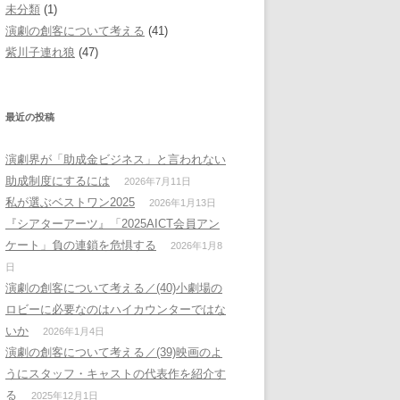
未分類
(1)
演劇の創客について考える
(41)
紫川子連れ狼
(47)
最近の投稿
演劇界が「助成金ビジネス」と言われない
助成制度にするには
2026年7月11日
私が選ぶベストワン2025
2026年1月13日
『シアターアーツ』「2025AICT会員アン
ケート」負の連鎖を危惧する
2026年1月8
日
演劇の創客について考える／(40)小劇場の
ロビーに必要なのはハイカウンターではな
いか
2026年1月4日
演劇の創客について考える／(39)映画のよ
うにスタッフ・キャストの代表作を紹介す
る
2025年12月1日