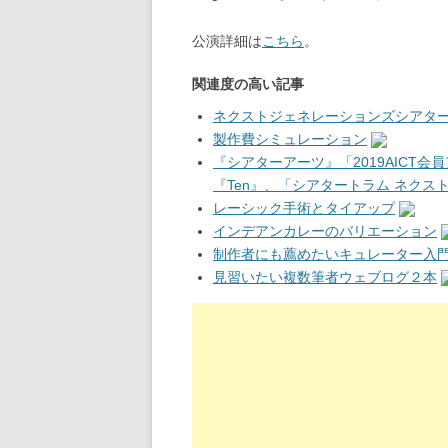
公演詳細は
こちら
。
関連度の高い記事
ネクストジェネレーションズシアタ
製作費シミュレーション
『シアターアーツ』「2019AICT
『Ten』、「シアタートラム ネク
レーシック手術とタイアップ
インデアンカレーのバリエーション
制作者にも薦めたいキュレーター入
見習いたい複数筆者ウェブログ２本