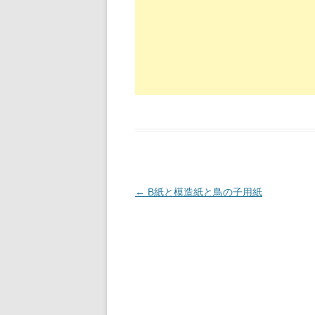
投稿ナビゲーション
←
B紙と模造紙と鳥の子用紙