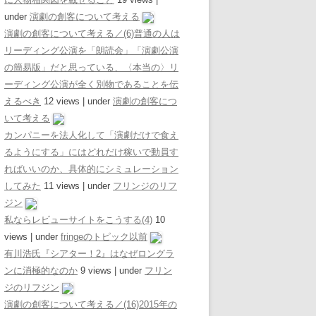
under
演劇の創客について考える
演劇の創客について考える／(6)普通の人は
リーディング公演を「朗読会」「演劇公演
の簡易版」だと思っている、〈本当の〉リ
ーディング公演が全く別物であることを伝
えるべき
12 views
|
under
演劇の創客につ
いて考える
カンパニーを法人化して「演劇だけで食え
るようにする」にはどれだけ稼いで動員す
ればいいのか、具体的にシミュレーション
してみた
11 views
|
under
フリンジのリフ
ジン
私ならレビューサイトをこうする(4)
10
views
|
under
fringeのトピック以前
有川浩氏『シアター！2』はなぜロングラ
ンに消極的なのか
9 views
|
under
フリン
ジのリフジン
演劇の創客について考える／(16)2015年の