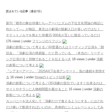
読まれている記事（過去7日）
新刊『都市の舞台俳優たち―アーバニズムの下位文化理論の検証に
向かって―』が検証、東京は小劇場の観劇人口が多いのではなく、
チケットノルマを抱えた俳優15,000名が互いに観合っているだけ
176 views
|
under
フリンジのリフジン
演劇の創客について考える／(6)普通の人はリーディング公演を「朗
読会」「演劇公演の簡易版」だと思っている、〈本当の〉リーディ
ング公演が全く別物であることを伝えるべき
18 views
|
under
演劇
の創客について考える
『シアターアーツ』「2025AICT会員アンケート」負の連鎖を危惧す
る
16 views
|
under
fringeのトピック以前
演劇の創客について考える／(35)演劇の宣伝でいますぐ出来るのは、
サイトやチラシに人物相関図を載せること
15 views
|
under
演劇の
創客について考える
カンパニーを法人化して「演劇だけで食えるようにする」にはどれ
だけ稼いで動員すればいいのか、具体的にシミュレーションしてみ