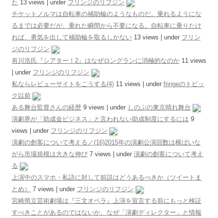
た
13 views
|
under
フリンジのリフジン
チケットノルマは自転車の補助輪のようなものだ。乗れるようにな
るまでは必要だが、乗れた瞬間から不要になる。自転車に乗りたけ
れば、勇気を出して補助輪を取るしかない
13 views
|
under
フリン
ジのリフジン
有川浩氏『シアター！2』はなぜロングランに消極的なのか
11 views
|
under
フリンジのリフジン
私ならレビューサイトをこうする(4)
11 views
|
under
fringeのトピッ
ク以前
ある舞台監督さんの経歴
9 views
|
under
しのぶの東京晴れ舞台
演劇界が「助成金ビジネス」と言われない助成制度にするには
9
views
|
under
フリンジのリフジン
演劇の創客について考える／(16)2015年の演劇公演回数は横ばいな
がら市場規模は大きな伸び
7 views
|
under
演劇の創客について考え
る
上演中のスマホ・私語に対して前説はどうあるべきか（ツイートま
とめ）
7 views
|
under
フリンジのリフジン
宮崎県立芸術劇場は『三文オペラ』上演を宣言する前にもっと検証
すべきことがあるのではないか、なぜ「演劇ディレクター」と情報