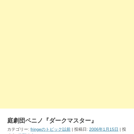
庭劇団ペニノ『ダークマスター』
カテゴリー:
fringeのトピック以前
| 投稿日:
2006年1月15日
|
投