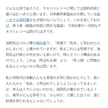
どんな公演であろうと、テキストレジーに関しては契約内容に
盛り込むべきだと思います。日本劇作家協会が公開している
統
一モデル契約書
をなぜ使わないんでしょう。これを交しておけ
ば、第３条（戯曲の内容に関する協議） で演出家の一方的なテ
キストレジーは防げたはずです。
油田氏はゴルジ隊の
掲示板
で、「現場で『先生』と言われたら
おしまいだ」と書かれていますが、私もこれには同感です。油
田氏は行政との付き合いも多いので、特にそういう機会がある
のでしょう。これは〈呼ばれる側〉より、〈呼ぶ側〉に問題が
あるんじゃないかと私は思います。
私と同世代の演劇人たちも受賞や大学に招かれたりして、若い
人たちから「先生」と呼ばれてしまうようになってきました
が、本人はイヤじゃないのかな。油田氏の書かれているよう
に、相手がどんな存在でも「さん付け」で通したほうが、逆に
好感を持たれるんじゃないでしょうか。