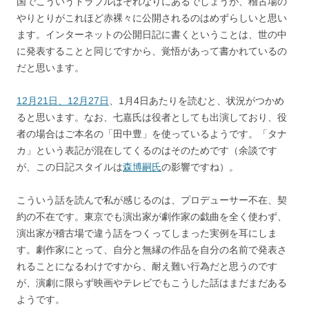
国でこういうトラブルはそれなりにあるでしょうが、稽古場の
やりとりがこれほど赤裸々に公開されるのはめずらしいと思い
ます。インターネットの公開日記に書くということは、世の中
に発表することと同じですから、覚悟があって書かれているの
だと思います。
12月21日、12月27日
、1月4日あたりを読むと、状況がつかめ
ると思います。なお、七嘉氏は役者としても出演しており、役
者の場合はご本名の「田中豊」を使っているようです。「タナ
カ」という表記が混在してくるのはそのためです（余談です
が、この日記スタイルは
森博嗣氏
の影響ですね）。
こういう話を読んで私が感じるのは、プロデューサー不在、契
約の不在です。東京でも演出家が劇作家の戯曲を全く使わず、
演出家が稽古場で違う話をつくってしまった実例を耳にしま
す。劇作家にとって、自分と無縁の作品を自分の名前で発表さ
れることになるわけですから、耐え難い行為だと思うのです
が、演劇に限らず映画やテレビでもこうした話はまだまだある
ようです。