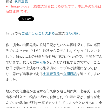
稿者:
荻野達也
●「fringe blog」は複数の筆者による執筆です。本記事の筆者は
荻野達也 です。
fringeでも
ご紹介したことのある
三重の
ゴルジ隊
。
作・演出の油田晃氏の公開日記がたいへん興味深く、私の巡回
先でもあったのですが、昨秋から公開されなくなってしまいま
した。fringe以上の毅然たる姿勢が魅力だったので、再開を望ん
でいます。代わりに
掲示板
をときどき拝見するのですが、ここ
数日は県内で上演される別公演のトラブルが話題になってお
り、思わず当事者である
七嘉豊香氏
の
公開日記
を追ってしまい
ました。
地元の文化協会が主催する市民劇を巡る劇作家（七嘉氏）と演
出家の対立で、稽古に遅れて合流したプロ演出家が、稽古が進
んでいた戯曲の6割を一存でカットしてしまったというもの。全