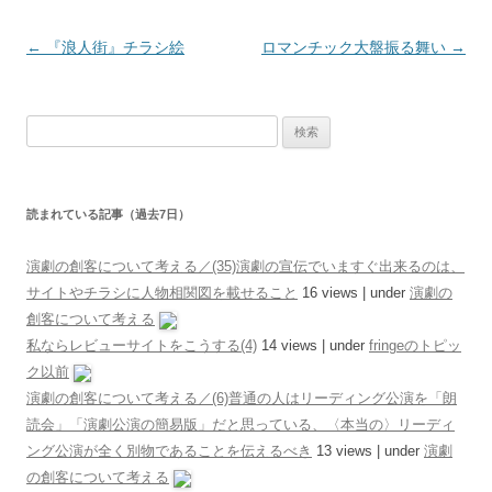
投稿ナビゲーション
←
『浪人街』チラシ絵
ロマンチック大盤振る舞い
→
検索:
読まれている記事（過去7日）
演劇の創客について考える／(35)演劇の宣伝でいますぐ出来るのは、
サイトやチラシに人物相関図を載せること
16 views
|
under
演劇の
創客について考える
私ならレビューサイトをこうする(4)
14 views
|
under
fringeのトピッ
ク以前
演劇の創客について考える／(6)普通の人はリーディング公演を「朗
読会」「演劇公演の簡易版」だと思っている、〈本当の〉リーディ
ング公演が全く別物であることを伝えるべき
13 views
|
under
演劇
の創客について考える