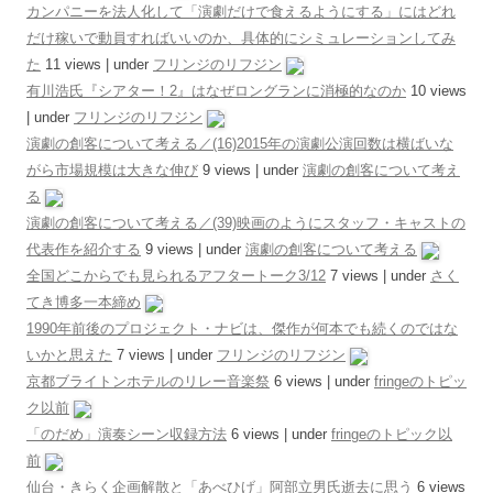
カンパニーを法人化して「演劇だけで食えるようにする」にはどれ
だけ稼いで動員すればいいのか、具体的にシミュレーションしてみ
た
11 views
|
under
フリンジのリフジン
有川浩氏『シアター！2』はなぜロングランに消極的なのか
10 views
|
under
フリンジのリフジン
演劇の創客について考える／(16)2015年の演劇公演回数は横ばいな
がら市場規模は大きな伸び
9 views
|
under
演劇の創客について考え
る
演劇の創客について考える／(39)映画のようにスタッフ・キャストの
代表作を紹介する
9 views
|
under
演劇の創客について考える
全国どこからでも見られるアフタートーク3/12
7 views
|
under
さく
てき博多一本締め
1990年前後のプロジェクト・ナビは、傑作が何本でも続くのではな
いかと思えた
7 views
|
under
フリンジのリフジン
京都ブライトンホテルのリレー音楽祭
6 views
|
under
fringeのトピッ
ク以前
「のだめ」演奏シーン収録方法
6 views
|
under
fringeのトピック以
前
仙台・きらく企画解散と「あべひげ」阿部立男氏逝去に思う
6 views