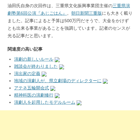
油田氏自身の次回作は、三重県文化振興事業団主催の
三重県演
劇塾第6回公演『あじごはん』
。
朝日新聞三重版
にも大きく載り
ました。記事によると予算は500万円だそうで、大金をかけず
とも出来る事業があることを強調しています。記者のセンスが
光る記事だと思います。
関連度の高い記事
演劇の新しいルール
雑談会が終わりました
演出家の定義
地域の演劇人が、県立劇場のディレクターに
アテネ五輪開会式
精神科医の演劇修行
演劇人を起用したモデルルーム