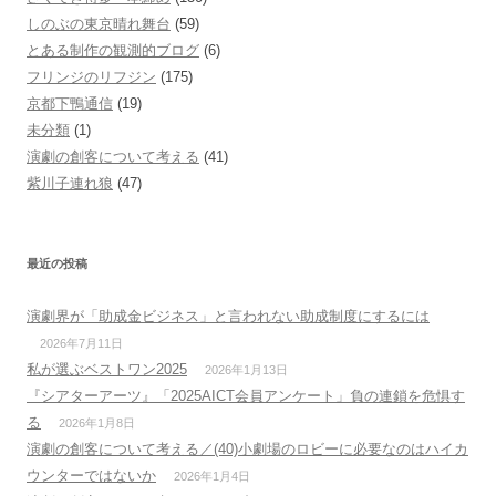
しのぶの東京晴れ舞台
(59)
とある制作の観測的ブログ
(6)
フリンジのリフジン
(175)
京都下鴨通信
(19)
未分類
(1)
演劇の創客について考える
(41)
紫川子連れ狼
(47)
最近の投稿
演劇界が「助成金ビジネス」と言われない助成制度にするには
2026年7月11日
私が選ぶベストワン2025
2026年1月13日
『シアターアーツ』「2025AICT会員アンケート」負の連鎖を危惧す
る
2026年1月8日
演劇の創客について考える／(40)小劇場のロビーに必要なのはハイカ
ウンターではないか
2026年1月4日