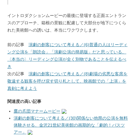
イントロダクションムービーの最後に登場する正面エントラン
スのアプローチ、箱根の景観に配慮して大部分が地下につくら
れた美術館への誘いは、本当にワクワクします。
前の記事
演劇の創客について考える／(6)普通の人はリーディ
ング公演を「朗読会」「演劇公演の簡易版」だと思っている、
〈本当の〉リーディング公演が全く別物であることを伝えるべ
き
次の記事
演劇の創客について考える／(8)劇場の劣悪な客席を
敬遠する観客を呼び戻す切り札として、映画館での「上演」を
真剣に考えよう
関連度の高い記事
鷹の爪団マナームービー
演劇の創客について考える／(30)関係ない他県の公演を無料
体験させる、金沢21世紀美術館の画期的な「劇的！バスツ
アー」