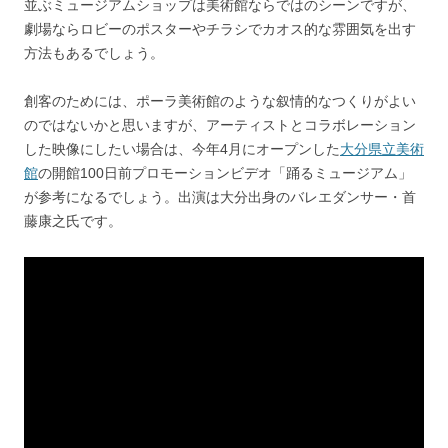
並ぶミュージアムショップは美術館ならではのシーンですが、
劇場ならロビーのポスターやチラシでカオス的な雰囲気を出す
方法もあるでしょう。
創客のためには、ポーラ美術館のような叙情的なつくりがよい
のではないかと思いますが、アーティストとコラボレーション
した映像にしたい場合は、今年4月にオープンした
大分県立美術
館
の開館100日前プロモーションビデオ「踊るミュージアム」
が参考になるでしょう。出演は大分出身のバレエダンサー・首
藤康之氏です。