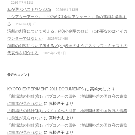
2026年7月11日
私が選ぶベストワン2025
2026年1月13日
『シアターアーツ』「2025AICT会員アンケート」負の連鎖を危惧す
る
2026年1月8日
演劇の創客について考える／(40)小劇場のロビーに必要なのはハイカ
ウンターではないか
2026年1月4日
演劇の創客について考える／(39)映画のようにスタッフ・キャストの
代表作を紹介する
2025年12月1日
最近のコメント
KYOTO EXPERIMENT 2011 DOCUMENTS
に
高崎大志
より
「劇場法の指針(案)」パブコメへの回答｜地域間格差の国政府の責務
に前進が見られない
に
赤松洋子
より
「劇場法の指針(案)」パブコメへの回答｜地域間格差の国政府の責務
に前進が見られない
に
高崎大志
より
「劇場法の指針(案)」パブコメへの回答｜地域間格差の国政府の責務
に前進が見られない
に
赤松洋子
より