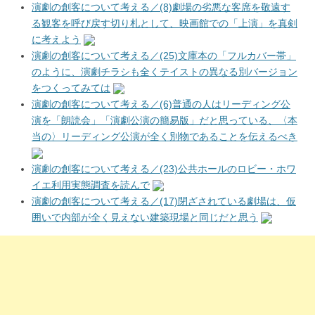
演劇の創客について考える／(8)劇場の劣悪な客席を敬遠す
る観客を呼び戻す切り札として、映画館での「上演」を真剣
に考えよう
演劇の創客について考える／(25)文庫本の「フルカバー帯」
のように、演劇チラシも全くテイストの異なる別バージョン
をつくってみては
演劇の創客について考える／(6)普通の人はリーディング公
演を「朗読会」「演劇公演の簡易版」だと思っている、〈本
当の〉リーディング公演が全く別物であることを伝えるべき
演劇の創客について考える／(23)公共ホールのロビー・ホワ
イエ利用実態調査を読んで
演劇の創客について考える／(17)閉ざされている劇場は、仮
囲いで内部が全く見えない建築現場と同じだと思う