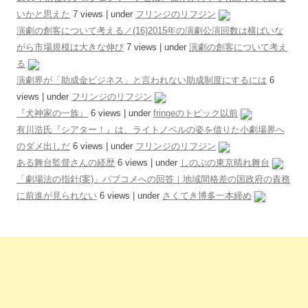
いかと思えた
7 views
|
under
フリンジのリフジン
演劇の創客について考える／(16)2015年の演劇公演回数は横ばいな
がら市場規模は大きな伸び
7 views
|
under
演劇の創客について考え
る
演劇界が「助成金ビジネス」と言われない助成制度にするには
6
views
|
under
フリンジのリフジン
『犬神家の一族』
6 views
|
under
fringeのトピック以前
有川浩氏『シアター！』は、ライトノベルの姿を借りた小劇場界へ
のダメ出しだ
6 views
|
under
フリンジのリフジン
ある舞台監督さんの経歴
6 views
|
under
しのぶの東京晴れ舞台
「劇場法の指針(案)」パブコメへの回答｜地域間格差の国政府の責務
に前進が見られない
6 views
|
under
さくてき博多一本締め