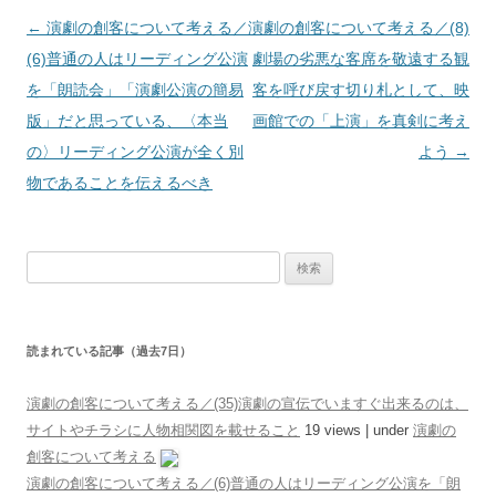
投稿ナビゲーション
←
演劇の創客について考える／
演劇の創客について考える／(8)
(6)普通の人はリーディング公演
劇場の劣悪な客席を敬遠する観
を「朗読会」「演劇公演の簡易
客を呼び戻す切り札として、映
版」だと思っている、〈本当
画館での「上演」を真剣に考え
の〉リーディング公演が全く別
よう
→
物であることを伝えるべき
検索:
読まれている記事（過去7日）
演劇の創客について考える／(35)演劇の宣伝でいますぐ出来るのは、
サイトやチラシに人物相関図を載せること
19 views
|
under
演劇の
創客について考える
演劇の創客について考える／(6)普通の人はリーディング公演を「朗