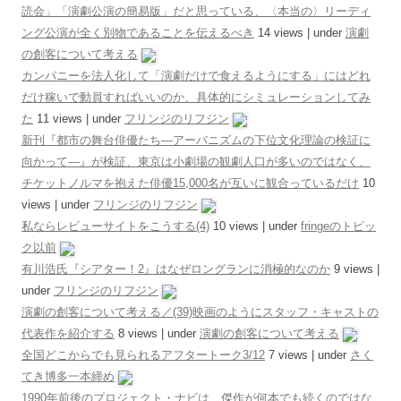
読会」「演劇公演の簡易版」だと思っている、〈本当の〉リーディ
ング公演が全く別物であることを伝えるべき
14 views
|
under
演劇
の創客について考える
カンパニーを法人化して「演劇だけで食えるようにする」にはどれ
だけ稼いで動員すればいいのか、具体的にシミュレーションしてみ
た
11 views
|
under
フリンジのリフジン
新刊『都市の舞台俳優たち―アーバニズムの下位文化理論の検証に
向かって―』が検証、東京は小劇場の観劇人口が多いのではなく、
チケットノルマを抱えた俳優15,000名が互いに観合っているだけ
10
views
|
under
フリンジのリフジン
私ならレビューサイトをこうする(4)
10 views
|
under
fringeのトピッ
ク以前
有川浩氏『シアター！2』はなぜロングランに消極的なのか
9 views
|
under
フリンジのリフジン
演劇の創客について考える／(39)映画のようにスタッフ・キャストの
代表作を紹介する
8 views
|
under
演劇の創客について考える
全国どこからでも見られるアフタートーク3/12
7 views
|
under
さく
てき博多一本締め
1990年前後のプロジェクト・ナビは、傑作が何本でも続くのではな