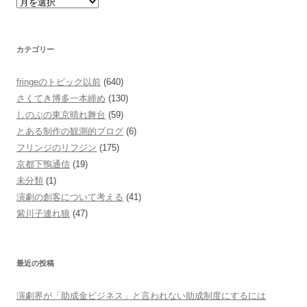
カテゴリー
fringeのトピック以前
(640)
さくてき博多一本締め
(130)
しのぶの東京晴れ舞台
(59)
とある制作の観測的ブログ
(6)
フリンジのリフジン
(175)
京都下鴨通信
(19)
未分類
(1)
演劇の創客について考える
(41)
紫川子連れ狼
(47)
最近の投稿
演劇界が「助成金ビジネス」と言われない助成制度にするには