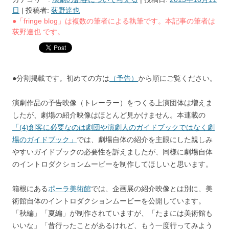
日
|
投稿者:
荻野達也
●「fringe blog」は複数の筆者による執筆です。本記事の筆者は
荻野達也 です。
●分割掲載です。初めての方は
（予告）
から順にご覧ください。
演劇作品の予告映像（トレーラー）をつくる上演団体は増えま
したが、劇場の紹介映像はほとんど見かけません。本連載の
「(4)創客に必要なのは劇団や演劇人のガイドブックではなく劇
場のガイドブック」
では、劇場自体の紹介を主眼にした親しみ
やすいガイドブックの必要性を訴えましたが、同様に劇場自体
のイントロダクションムービーを制作してほしいと思います。
箱根にある
ポーラ美術館
では、企画展の紹介映像とは別に、美
術館自体のイントロダクションムービーを公開しています。
「秋編」「夏編」が制作されていますが、「たまには美術館も
いいな」「昔行ったことがあるけれど、もう一度行ってみよう