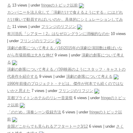
る
13 views
|
under
fringeのトピック以前
カンパニーを法人化して「演劇だけで食えるようにする」にはどれ
だけ稼いで動員すればいいのか、具体的にシミュレーションしてみ
た
11 views
|
under
フリンジのリフジン
有川浩氏『シアター！2』はなぜロングランに消極的なのか
10 views
|
under
フリンジのリフジン
演劇の創客について考える／(16)2015年の演劇公演回数は横ばいな
がら市場規模は大きな伸び
9 views
|
under
演劇の創客について考え
る
演劇の創客について考える／(39)映画のようにスタッフ・キャストの
代表作を紹介する
9 views
|
under
演劇の創客について考える
1990年前後のプロジェクト・ナビは、傑作が何本でも続くのではな
いかと思えた
7 views
|
under
フリンジのリフジン
京都ブライトンホテルのリレー音楽祭
6 views
|
under
fringeのトピッ
ク以前
「のだめ」演奏シーン収録方法
6 views
|
under
fringeのトピック以
前
全国どこからでも見られるアフタートーク3/12
6 views
|
under
さく