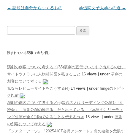
投稿ナビゲーション
←
話題は自分からつくるもの
学習院女子大学への道
→
検索:
読まれている記事（過去7日）
演劇の創客について考える／(35)演劇の宣伝でいますぐ出来るのは、
サイトやチラシに人物相関図を載せること
16 views
|
under
演劇の
創客について考える
私ならレビューサイトをこうする(4)
14 views
|
under
fringeのトピッ
ク以前
演劇の創客について考える／(6)普通の人はリーディング公演を「朗
読会」「演劇公演の簡易版」だと思っている、〈本当の〉リーディ
ング公演が全く別物であることを伝えるべき
13 views
|
under
演劇
の創客について考える
『シアターアーツ』「2025AICT会員アンケート」負の連鎖を危惧す