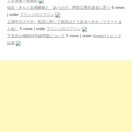
てき博多一本締め
仙台・きらく企画解散と「あべひげ」阿部立男氏逝去に思う
6 views
|
under
フリンジのリフジン
上演中のスマホ・私語に対して前説はどうあるべきか（ツイートま
とめ）
5 views
|
under
フリンジのリフジン
下北沢の補助54号線問題について
5 views
|
under
fringeのトピック
以前