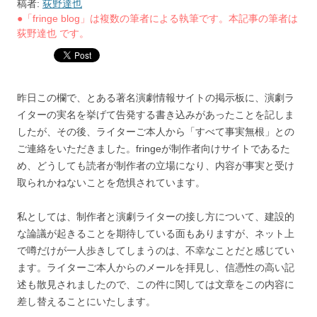
稿者:
荻野達也
●「fringe blog」は複数の筆者による執筆です。本記事の筆者は
荻野達也 です。
昨日この欄で、とある著名演劇情報サイトの掲示板に、演劇ラ
イターの実名を挙げて告発する書き込みがあったことを記しま
したが、その後、ライターご本人から「すべて事実無根」との
ご連絡をいただきました。fringeが制作者向けサイトであるた
め、どうしても読者が制作者の立場になり、内容が事実と受け
取られかねないことを危惧されています。
私としては、制作者と演劇ライターの接し方について、建設的
な論議が起きることを期待している面もありますが、ネット上
で噂だけが一人歩きしてしまうのは、不幸なことだと感じてい
ます。ライターご本人からのメールを拝見し、信憑性の高い記
述も散見されましたので、この件に関しては文章をこの内容に
差し替えることにいたします。