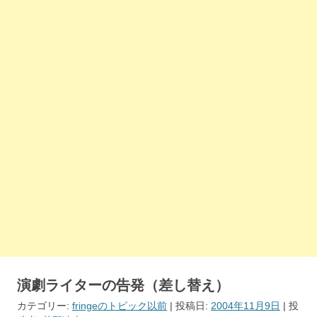
演劇ライターの告発（差し替え）
カテゴリー:
fringeのトピック以前
| 投稿日:
2004年11月9日
|
投