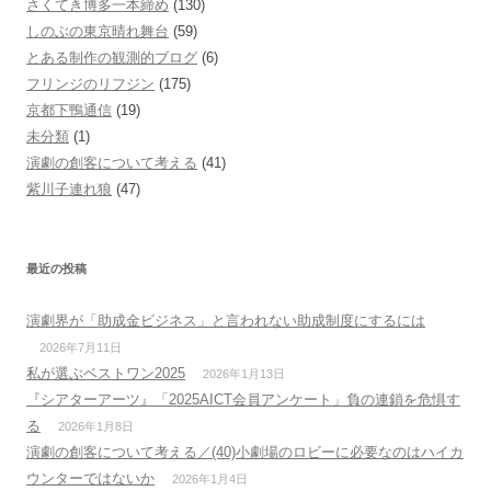
さくてき博多一本締め
(130)
しのぶの東京晴れ舞台
(59)
とある制作の観測的ブログ
(6)
フリンジのリフジン
(175)
京都下鴨通信
(19)
未分類
(1)
演劇の創客について考える
(41)
紫川子連れ狼
(47)
最近の投稿
演劇界が「助成金ビジネス」と言われない助成制度にするには
2026年7月11日
私が選ぶベストワン2025
2026年1月13日
『シアターアーツ』「2025AICT会員アンケート」負の連鎖を危惧す
る
2026年1月8日
演劇の創客について考える／(40)小劇場のロビーに必要なのはハイカ
ウンターではないか
2026年1月4日