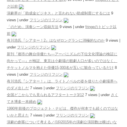
ク以前
演劇界が「助成金ビジネス」と言われない助成制度にするには
9
views
|
under
フリンジのリフジン
「のだめ」演奏シーン収録方法
9 views
|
under
fringeのトピック以
前
有川浩氏『シアター！2』はなぜロングランに消極的なのか
9 views
|
under
フリンジのリフジン
新刊『都市の舞台俳優たち―アーバニズムの下位文化理論の検証に
向かって―』が検証、東京は小劇場の観劇人口が多いのではなく、
チケットノルマを抱えた俳優15,000名が互いに観合っているだけ
8
views
|
under
フリンジのリフジン
有川浩氏『シアター！』は、ライトノベルの姿を借りた小劇場界へ
のダメ出しだ
7 views
|
under
フリンジのリフジン
全国どこからでも見られるアフタートーク3/12
7 views
|
under
さく
てき博多一本締め
1990年前後のプロジェクト・ナビは、傑作が何本でも続くのではな
いかと思えた
7 views
|
under
フリンジのリフジン
演劇の創客について考える／(16)2015年の演劇公演回数は横ばいな