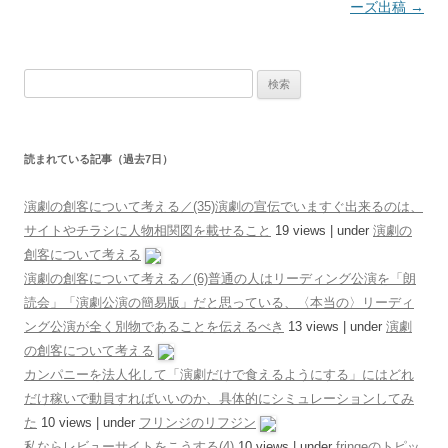
ーズ出稿
→
検索:
読まれている記事（過去7日）
演劇の創客について考える／(35)演劇の宣伝でいますぐ出来るのは、
サイトやチラシに人物相関図を載せること
19 views
|
under
演劇の
創客について考える
演劇の創客について考える／(6)普通の人はリーディング公演を「朗
読会」「演劇公演の簡易版」だと思っている、〈本当の〉リーディ
ング公演が全く別物であることを伝えるべき
13 views
|
under
演劇
の創客について考える
カンパニーを法人化して「演劇だけで食えるようにする」にはどれ
だけ稼いで動員すればいいのか、具体的にシミュレーションしてみ
た
10 views
|
under
フリンジのリフジン
私ならレビューサイトをこうする(4)
10 views
|
under
fringeのトピッ