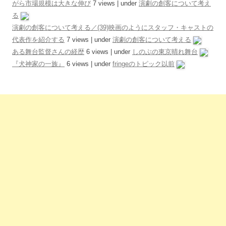
がら市場規模は大きな伸び
7 views
|
under
演劇の創客について考え
る
演劇の創客について考える／(39)映画のようにスタッフ・キャストの
代表作を紹介する
7 views
|
under
演劇の創客について考える
ある舞台監督さんの経歴
6 views
|
under
しのぶの東京晴れ舞台
『犬神家の一族』
6 views
|
under
fringeのトピック以前