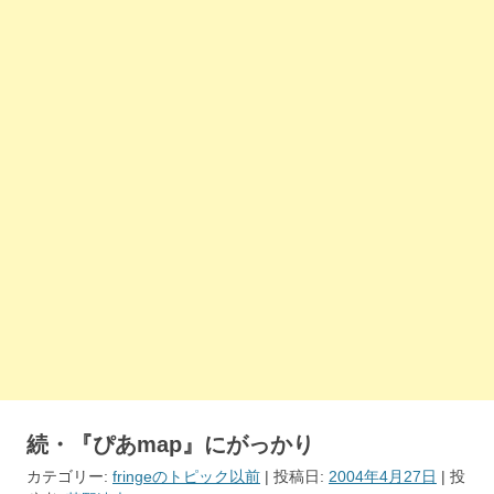
続・『ぴあmap』にがっかり
カテゴリー:
fringeのトピック以前
| 投稿日:
2004年4月27日
|
投