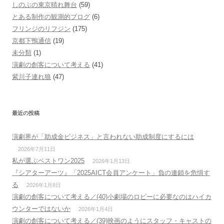
しのぶの東京晴れ舞台
(59)
とある制作の観測的ブログ
(6)
フリンジのリフジン
(175)
京都下鴨通信
(19)
未分類
(1)
演劇の創客について考える
(41)
紫川子連れ狼
(47)
最近の投稿
演劇界が「助成金ビジネス」と言われない助成制度にするには
2026年7月11日
私が選ぶベストワン2025
2026年1月13日
『シアターアーツ』「2025AICT会員アンケート」負の連鎖を危惧す
る
2026年1月8日
演劇の創客について考える／(40)小劇場のロビーに必要なのはハイカ
ウンターではないか
2026年1月4日
演劇の創客について考える／(39)映画のようにスタッフ・キャストの