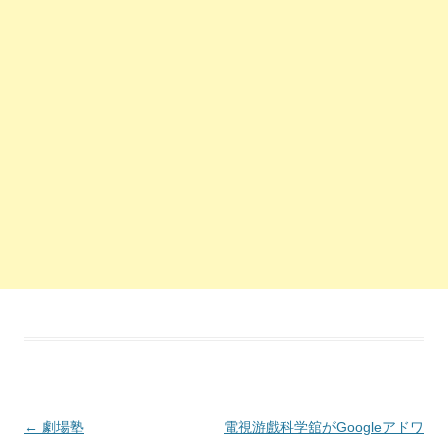
投稿ナビゲーション
←
劇場塾
電視游戲科学舘がGoogleアドワ