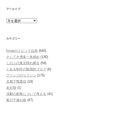
アーカイブ
カテゴリー
fringeのトピック以前
(640)
さくてき博多一本締め
(130)
しのぶの東京晴れ舞台
(59)
とある制作の観測的ブログ
(6)
フリンジのリフジン
(175)
京都下鴨通信
(19)
未分類
(1)
演劇の創客について考える
(41)
紫川子連れ狼
(47)