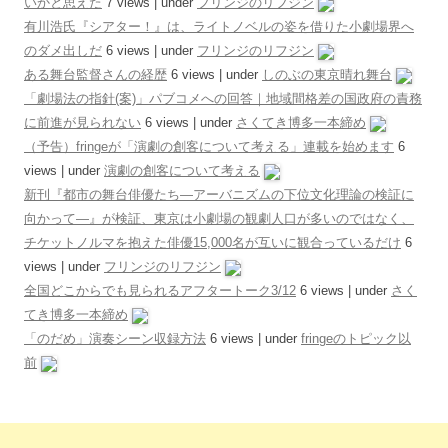
いかと思えた
7 views
|
under
フリンジのリフジン
有川浩氏『シアター！』は、ライトノベルの姿を借りた小劇場界へ
のダメ出しだ
6 views
|
under
フリンジのリフジン
ある舞台監督さんの経歴
6 views
|
under
しのぶの東京晴れ舞台
「劇場法の指針(案)」パブコメへの回答｜地域間格差の国政府の責務
に前進が見られない
6 views
|
under
さくてき博多一本締め
（予告）fringeが「演劇の創客について考える」連載を始めます
6
views
|
under
演劇の創客について考える
新刊『都市の舞台俳優たち―アーバニズムの下位文化理論の検証に
向かって―』が検証、東京は小劇場の観劇人口が多いのではなく、
チケットノルマを抱えた俳優15,000名が互いに観合っているだけ
6
views
|
under
フリンジのリフジン
全国どこからでも見られるアフタートーク3/12
6 views
|
under
さく
てき博多一本締め
「のだめ」演奏シーン収録方法
6 views
|
under
fringeのトピック以
前