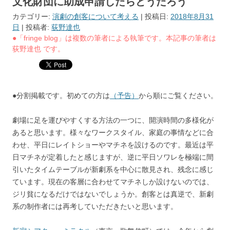
文化財団に助成申請したらどうだろう
カテゴリー:
演劇の創客について考える
| 投稿日:
2018年8月31
日
|
投稿者:
荻野達也
●「fringe blog」は複数の筆者による執筆です。本記事の筆者は
荻野達也 です。
●分割掲載です。初めての方は
（予告）
から順にご覧ください。
劇場に足を運びやすくする方法の一つに、開演時間の多様化が
あると思います。様々なワークスタイル、家庭の事情などに合
わせ、平日にレイトショーやマチネを設けるのです。最近は平
日マチネが定着したと感じますが、逆に平日ソワレを極端に間
引いたタイムテーブルが新劇系を中心に散見され、残念に感じ
ています。現在の客層に合わせてマチネしか設けないのでは、
ジリ貧になるだけではないでしょうか。創客とは真逆で、新劇
系の制作者には再考していただきたいと思います。