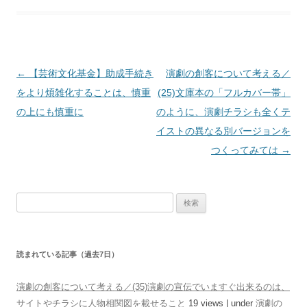
投稿ナビゲーション
←
【芸術文化基金】助成手続き
演劇の創客について考える／
をより煩雑化することは、慎重
(25)文庫本の「フルカバー帯」
の上にも慎重に
のように、演劇チラシも全くテ
イストの異なる別バージョンを
つくってみては
→
検索:
読まれている記事（過去7日）
演劇の創客について考える／(35)演劇の宣伝でいますぐ出来るのは、
サイトやチラシに人物相関図を載せること
19 views
|
under
演劇の