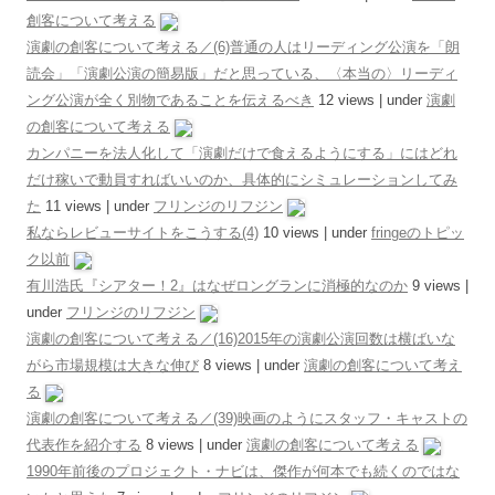
創客について考える
演劇の創客について考える／(6)普通の人はリーディング公演を「朗
読会」「演劇公演の簡易版」だと思っている、〈本当の〉リーディ
ング公演が全く別物であることを伝えるべき
12 views
|
under
演劇
の創客について考える
カンパニーを法人化して「演劇だけで食えるようにする」にはどれ
だけ稼いで動員すればいいのか、具体的にシミュレーションしてみ
た
11 views
|
under
フリンジのリフジン
私ならレビューサイトをこうする(4)
10 views
|
under
fringeのトピッ
ク以前
有川浩氏『シアター！2』はなぜロングランに消極的なのか
9 views
|
under
フリンジのリフジン
演劇の創客について考える／(16)2015年の演劇公演回数は横ばいな
がら市場規模は大きな伸び
8 views
|
under
演劇の創客について考え
る
演劇の創客について考える／(39)映画のようにスタッフ・キャストの
代表作を紹介する
8 views
|
under
演劇の創客について考える
1990年前後のプロジェクト・ナビは、傑作が何本でも続くのではな