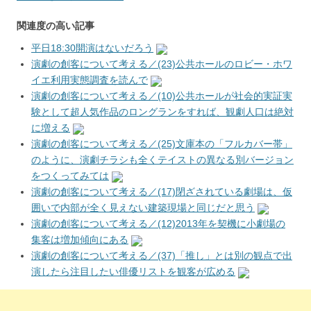
関連度の高い記事
平日18:30開演はないだろう
演劇の創客について考える／(23)公共ホールのロビー・ホワ
イエ利用実態調査を読んで
演劇の創客について考える／(10)公共ホールが社会的実証実
験として超人気作品のロングランをすれば、観劇人口は絶対
に増える
演劇の創客について考える／(25)文庫本の「フルカバー帯」
のように、演劇チラシも全くテイストの異なる別バージョン
をつくってみては
演劇の創客について考える／(17)閉ざされている劇場は、仮
囲いで内部が全く見えない建築現場と同じだと思う
演劇の創客について考える／(12)2013年を契機に小劇場の
集客は増加傾向にある
演劇の創客について考える／(37)「推し」とは別の観点で出
演したら注目したい俳優リストを観客が広める