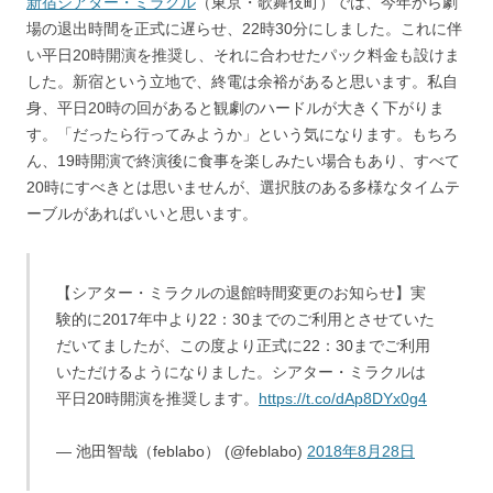
新宿シアター・ミラクル
（東京・歌舞伎町）では、今年から劇
場の退出時間を正式に遅らせ、22時30分にしました。これに伴
い平日20時開演を推奨し、それに合わせたパック料金も設けま
した。新宿という立地で、終電は余裕があると思います。私自
身、平日20時の回があると観劇のハードルが大きく下がりま
す。「だったら行ってみようか」という気になります。もちろ
ん、19時開演で終演後に食事を楽しみたい場合もあり、すべて
20時にすべきとは思いませんが、選択肢のある多様なタイムテ
ーブルがあればいいと思います。
【シアター・ミラクルの退館時間変更のお知らせ】実
験的に2017年中より22：30までのご利用とさせていた
だいてましたが、この度より正式に22：30までご利用
いただけるようになりました。シアター・ミラクルは
平日20時開演を推奨します。
https://t.co/dAp8DYx0g4
— 池田智哉（feblabo） (@feblabo)
2018年8月28日