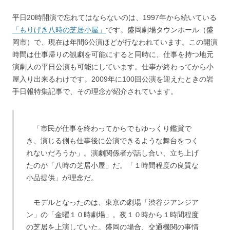
平日20時開演で忘れてはならないのは、1997年から続いている
「もりげき八時の芝居小屋」
です。盛岡劇場タウンホール（盛
岡市）で、現在は年間6公演ほどが行なわれています。この開演
時間は仕事帰りの観劇を可能にすると同時に、仕事を持つ地元
演劇人の平日公演も可能にしています。仕事が終わってから小
屋入り出来るわけです。2009年に100回公演を迎えたときの岩
手日報特集記事で、その理念が紹介されています。
「市民が仕事を終わってからでもゆっくり鑑賞で
き、演じる側も仕事後に公演できるような舞台をつく
れないだろうか」。演劇関係者が話し合い、立ち上げ
たのが「八時の芝居小屋」だ。「１時間程度の良質な
小品提供」が理念だ。
モデルとなったのは、東京の劇場「渋谷ジアンジア
ン」の「金曜１０時劇場」。夜１０時から１時間程度
の芝居を上演していた。盛岡の場合、交通機関の事情