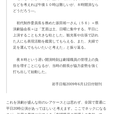
などを考えれば午後１０時は難しいが、８時開演なら
どうだろう―。
初代制作委員長を務めた坂田裕一さん（５６）＝県
演劇協会長＝は「芝居は土、日曜に集中する。平日に
上演することも大きな柱とした。観光客や出張で訪れ
た人にも表現活動を鑑賞してもらえる。また、夫婦で
足を運んでもらいたいと考えた」と振り返る。
夜８時という遅い開演時刻は劇場職員の管理上の負
担を増すことになるが、当時の館長が協力姿勢を強く
打ち出して始動した。
岩手日報2009年6月12日付朝刊
これを演劇が盛んな街のレアケースとは思わず、全国で普通に
平日20時公演があってほしいと考えます。ここでネックになる