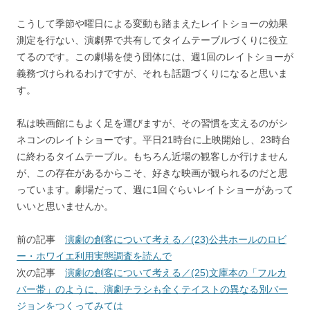
こうして季節や曜日による変動も踏まえたレイトショーの効果
測定を行ない、演劇界で共有してタイムテーブルづくりに役立
てるのです。この劇場を使う団体には、週1回のレイトショーが
義務づけられるわけですが、それも話題づくりになると思いま
す。
私は映画館にもよく足を運びますが、その習慣を支えるのがシ
ネコンのレイトショーです。平日21時台に上映開始し、23時台
に終わるタイムテーブル。もちろん近場の観客しか行けません
が、この存在があるからこそ、好きな映画が観られるのだと思
っています。劇場だって、週に1回ぐらいレイトショーがあって
いいと思いませんか。
前の記事
演劇の創客について考える／(23)公共ホールのロビ
ー・ホワイエ利用実態調査を読んで
次の記事
演劇の創客について考える／(25)文庫本の「フルカ
バー帯」のように、演劇チラシも全くテイストの異なる別バー
ジョンをつくってみては