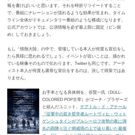
報を書けばいいと思います。それを時折リツイートすること
で、番組にナレーションが流れるような効果が生まれ、タイム
ライン全体がドキュメンタリー番組のような構成になります。
公式アカウントでは、公演情報を必ず最上部に固定（ピン留
め）しておきましょう。
もし「情熱大陸」の中で、登場している本人が何度も宣伝をし
たら異様に思われるでしょう。イベントが近いことは、描かれ
ている映像そのもので伝わります。Twitterも同じです。アーテ
ィスト本人が何度も露骨な宣伝をするのは、決して得策ではあ
りません。
お手本となる具体例を、谷賢一氏（DULL-
COLORED POP主宰）がゴーチ・ブラザーズ
と組んだユニット、
テアトル・ド・アナール
『従軍中の若き哲学者ルートヴィヒ・ウィト
ゲンシュタインがブルシーロフ攻勢の夜に弾
丸の雨降り注ぐ哨戒塔の上で辿り着いた最後