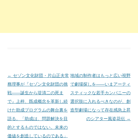
投稿ナビゲーション
←
セゾン文化財団・片山正夫常
地域の制作者はもっと広い視野
務理事が『セゾン文化財団の挑
で劇場探しを――いまアーティ
戦――誕生から堤清二の死ま
スティックな若手カンパニーの
で』上梓、既成概念を革新し続
選択肢に入れるべきなのが、創
けた助成プログラムの舞台裏を
造型劇場になって存在感急上昇
語る。「助成は、問題解決を目
のシアター風姿花伝
→
的とするものではない。未来の
価値を創造しているのである」