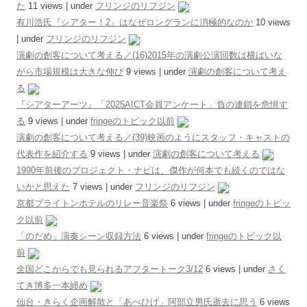
た
11 views
|
under
フリンジのリフジン
有川浩氏『シアター！2』はなぜロングランに消極的なのか
10 views
|
under
フリンジのリフジン
演劇の創客について考える／(16)2015年の演劇公演回数は横ばいな
がら市場規模は大きな伸び
9 views
|
under
演劇の創客について考え
る
『シアターアーツ』「2025AICT会員アンケート」負の連鎖を危惧す
る
9 views
|
under
fringeのトピック以前
演劇の創客について考える／(39)映画のようにスタッフ・キャストの
代表作を紹介する
9 views
|
under
演劇の創客について考える
1990年前後のプロジェクト・ナビは、傑作が何本でも続くのではな
いかと思えた
7 views
|
under
フリンジのリフジン
京都ブライトンホテルのリレー音楽祭
6 views
|
under
fringeのトピッ
ク以前
「のだめ」演奏シーン収録方法
6 views
|
under
fringeのトピック以
前
全国どこからでも見られるアフタートーク3/12
6 views
|
under
さく
てき博多一本締め
仙台・きらく企画解散と「あべひげ」阿部立男氏逝去に思う
6 views