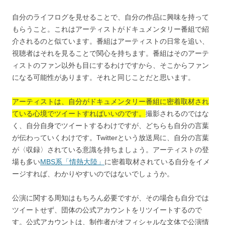
自分のライフログを見せることで、自分の作品に興味を持って
もらうこと。これはアーティストがドキュメンタリー番組で紹
介されるのと似ています。番組はアーティストの日常を追い、
視聴者はそれを見ることで関心を持ちます。番組はそのアーテ
ィストのファン以外も目にするわけですから、そこからファン
になる可能性があります。それと同じことだと思います。
アーティストは、自分がドキュメンタリー番組に密着取材され
ている心境でツイートすればいいのです。
撮影されるのではな
く、自分自身でツイートするわけですが、どちらも自分の言葉
が伝わっていくわけです。Twitterという放送局に、自分の言葉
が〈収録〉されている意識を持ちましょう。アーティストの登
場も多い
MBS系「情熱大陸」
に密着取材されている自分をイメ
ージすれば、わかりやすいのではないでしょうか。
公演に関する周知はもちろん必要ですが、その場合も自分では
ツイートせず、団体の公式アカウントをリツイートするので
す。公式アカウントは、制作者がオフィシャルな文体で公演情