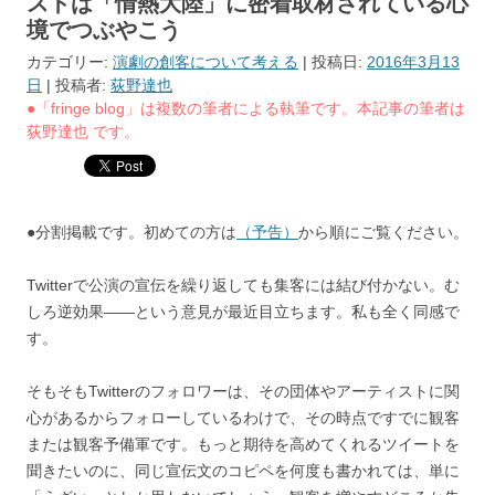
ストは「情熱大陸」に密着取材されている心
境でつぶやこう
カテゴリー:
演劇の創客について考える
| 投稿日:
2016年3月13
日
|
投稿者:
荻野達也
●「fringe blog」は複数の筆者による執筆です。本記事の筆者は
荻野達也 です。
●分割掲載です。初めての方は
（予告）
から順にご覧ください。
Twitterで公演の宣伝を繰り返しても集客には結び付かない。む
しろ逆効果――という意見が最近目立ちます。私も全く同感で
す。
そもそもTwitterのフォロワーは、その団体やアーティストに関
心があるからフォローしているわけで、その時点ですでに観客
または観客予備軍です。もっと期待を高めてくれるツイートを
聞きたいのに、同じ宣伝文のコピペを何度も書かれては、単に