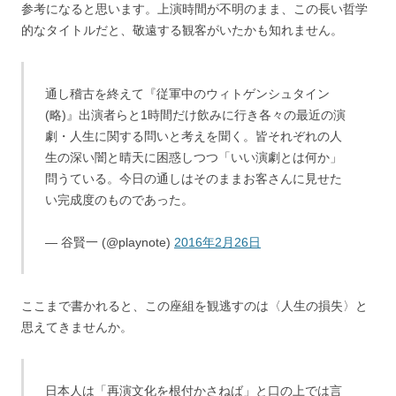
参考になると思います。上演時間が不明のまま、この長い哲学
的なタイトルだと、敬遠する観客がいたかも知れません。
通し稽古を終えて『従軍中のウィトゲンシュタイン
(略)』出演者らと1時間だけ飲みに行き各々の最近の演
劇・人生に関する問いと考えを聞く。皆それぞれの人
生の深い闇と晴天に困惑しつつ「いい演劇とは何か」
問うている。今日の通しはそのままお客さんに見せた
い完成度のものであった。
— 谷賢一 (@playnote)
2016年2月26日
ここまで書かれると、この座組を観逃すのは〈人生の損失〉と
思えてきませんか。
日本人は「再演文化を根付かさねば」と口の上では言