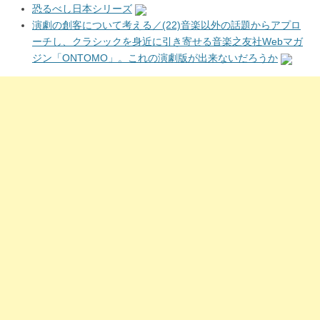
恐るべし日本シリーズ
演劇の創客について考える／(22)音楽以外の話題からアプロ
ーチし、クラシックを身近に引き寄せる音楽之友社Webマガ
ジン「ONTOMO」。これの演劇版が出来ないだろうか