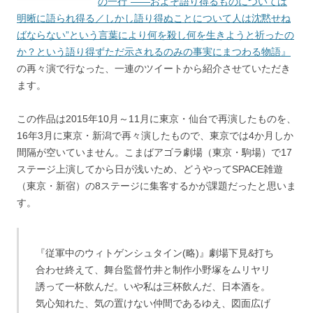
の一行“――およそ語り得るものについては
明晰に語られ得る／しかし語り得ぬことについて人は沈黙せね
ばならない”という言葉により何を殺し何を生きようと祈ったの
か？という語り得ずただ示されるのみの事実にまつわる物語』
の再々演で行なった、一連のツイートから紹介させていただき
ます。
この作品は2015年10月～11月に東京・仙台で再演したものを、
16年3月に東京・新潟で再々演したもので、東京では4か月しか
間隔が空いていません。こまばアゴラ劇場（東京・駒場）で17
ステージ上演してから日が浅いため、どうやってSPACE雑遊
（東京・新宿）の8ステージに集客するかが課題だったと思いま
す。
『従軍中のウィトゲンシュタイン(略)』劇場下見&打ち
合わせ終えて、舞台監督竹井と制作小野塚をムリヤリ
誘って一杯飲んだ。いや私は三杯飲んだ、日本酒を。
気心知れた、気の置けない仲間であるゆえ、図面広げ