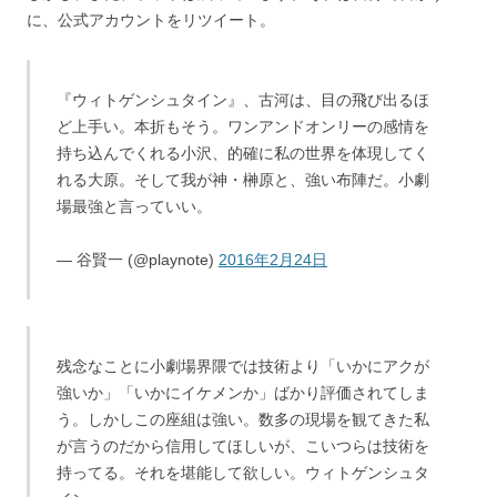
に、公式アカウントをリツイート。
『ウィトゲンシュタイン』、古河は、目の飛び出るほ
ど上手い。本折もそう。ワンアンドオンリーの感情を
持ち込んでくれる小沢、的確に私の世界を体現してく
れる大原。そして我が神・榊原と、強い布陣だ。小劇
場最強と言っていい。
— 谷賢一 (@playnote)
2016年2月24日
残念なことに小劇場界隈では技術より「いかにアクが
強いか」「いかにイケメンか」ばかり評価されてしま
う。しかしこの座組は強い。数多の現場を観てきた私
が言うのだから信用してほしいが、こいつらは技術を
持ってる。それを堪能して欲しい。ウィトゲンシュタ