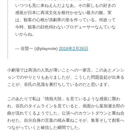
いつつも見に来ねえんだよなあ。その新しもの好きの
感覚が日本に再演文化を根付かせない最大の敵。実
は、観客の心根が演劇界の形を作っている。何故って
今時、観客の顔色伺わないプロデューサーなんていな
いからね。
— 谷賢一 (@playnote)
2016年2月26日
小劇場では再演の人気が薄いことへの一家言。このあとメンシ
ョンでのやりとりもありましたが、こうした問題提起が出来る
ことが、谷氏の見識を裏打ちしているのだと思います。
このあたりで私は「情熱大陸」を見ているような感覚に襲わ
れ、谷氏のタイムラインを見ていると、画面から葉加瀬太郎の
曲が流れてくるようでした。公演へのカウントダウンと重ね合
わせた、自分自身の言葉の積み重ねこそが、集客そして創客へ
つながっていくと確信した瞬間でした。