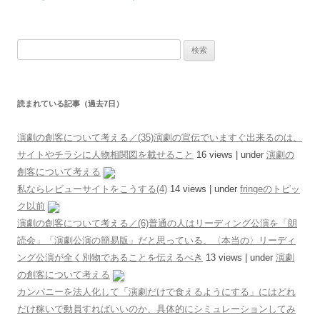
検索:
読まれている記事（過去7日）
演劇の創客について考える／(35)演劇の宣伝でいますぐ出来るのは、
サイトやチラシに人物相関図を載せること
16 views
|
under
演劇の
創客について考える
私ならレビューサイトをこうする(4)
14 views
|
under
fringeのトピッ
ク以前
演劇の創客について考える／(6)普通の人はリーディング公演を「朗
読会」「演劇公演の簡易版」だと思っている、〈本当の〉リーディ
ング公演が全く別物であることを伝えるべき
13 views
|
under
演劇
の創客について考える
カンパニーを法人化して「演劇だけで食えるようにする」にはどれ
だけ稼いで動員すればいいのか、具体的にシミュレーションしてみ