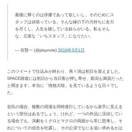
最後に輝くのは俳優であって欲しいし、そのためにス
タッフは頑張っている。そんな縁の下の力持ちに全力
を尽くし、人生を賭している奴らがいる。私もそん
な、立派な「いちスタッフ」になりたい。
— 谷賢一 (@playnote)
2016年3月1日
このツイートで仕込みが終わり、再々演は初日を迎えました。
SPACE雑遊には初日から当日客が押し寄せ、新潟も満員だった
と聞きます。本当に「情熱大陸」を見ているような日々でし
た。
谷氏の場合、複数の現場を同時進行しているから派手に見える
という部分はあるでしょう。けれど、一つの作品に没頭してい
る場合でも、演劇をミクロとマクロの両面から常に思考し、そ
れについての信念を吐露し、その公演でなにを追い求めるかは