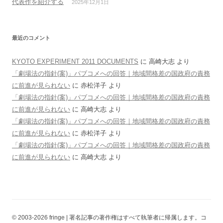
代表作を紹介する
2025年12月1日
最近のコメント
KYOTO EXPERIMENT 2011 DOCUMENTS
に
高崎大志
より
「劇場法の指針(案)」パブコメへの回答｜地域間格差の国政府の責務
に前進が見られない
に
赤松洋子
より
「劇場法の指針(案)」パブコメへの回答｜地域間格差の国政府の責務
に前進が見られない
に
高崎大志
より
「劇場法の指針(案)」パブコメへの回答｜地域間格差の国政府の責務
に前進が見られない
に
赤松洋子
より
「劇場法の指針(案)」パブコメへの回答｜地域間格差の国政府の責務
に前進が見られない
に
高崎大志
より
© 2003-2026 fringe | 署名記事の著作権はすべて執筆者に帰属します。コ