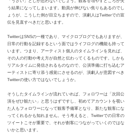
「うざい」としか思わないでしょう。観客を増やすどころか失
う結果になってしまいます。動員が伸びない焦りもあるのでし
ょうが、こうした例が目立ちますので、演劇人はTwitterでの宣
伝を見直すべきだと思います。
TwitterはSNSの一種であり、マイクロブログでもありますが、
日常の行動を記録するという面ではライフログの機能も持って
います。つまり、アーティスト個人のタイムラインを見れば、
その人の行動や考え方が自然と伝わってくるものです。しかも
リアルタイムに発信されるものなので、公演準備に打ち込むア
ーティストに寄り添う感覚にさせるのが、演劇人が意図すべき
Twitterの使い方ではないでしょうか。
そうしたタイムラインが流れていれば、フォロワーは「次回公
演をぜひ観たい」と思うはずですし、初めてアカウントを覗い
た人もフォロワーになって観客予備軍となり、新たな観客にな
ってくれるかも知れません。そう考えると、Twitterでの日常の
ツイートこそが重要で、それが創客につながっていくのではな
いかと思います。