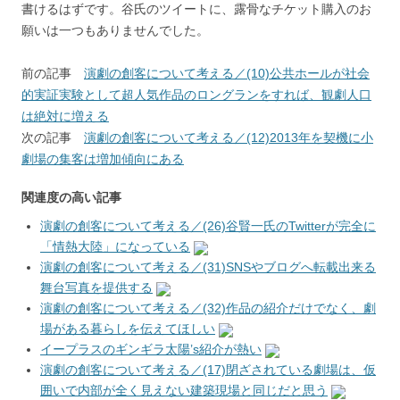
書けるはずです。谷氏のツイートに、露骨なチケット購入のお
願いは一つもありませんでした。
前の記事
演劇の創客について考える／(10)公共ホールが社会
的実証実験として超人気作品のロングランをすれば、観劇人口
は絶対に増える
次の記事
演劇の創客について考える／(12)2013年を契機に小
劇場の集客は増加傾向にある
関連度の高い記事
演劇の創客について考える／(26)谷賢一氏のTwitterが完全に
「情熱大陸」になっている
演劇の創客について考える／(31)SNSやブログへ転載出来る
舞台写真を提供する
演劇の創客について考える／(32)作品の紹介だけでなく、劇
場がある暮らしを伝えてほしい
イープラスのギンギラ太陽’s紹介が熱い
演劇の創客について考える／(17)閉ざされている劇場は、仮
囲いで内部が全く見えない建築現場と同じだと思う