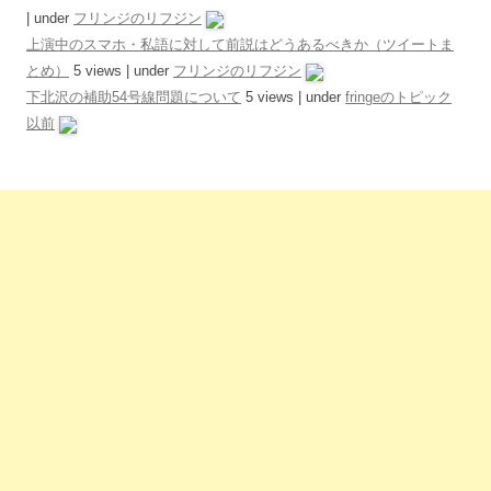
|
under
フリンジのリフジン
上演中のスマホ・私語に対して前説はどうあるべきか（ツイートま
とめ）
5 views
|
under
フリンジのリフジン
下北沢の補助54号線問題について
5 views
|
under
fringeのトピック
以前