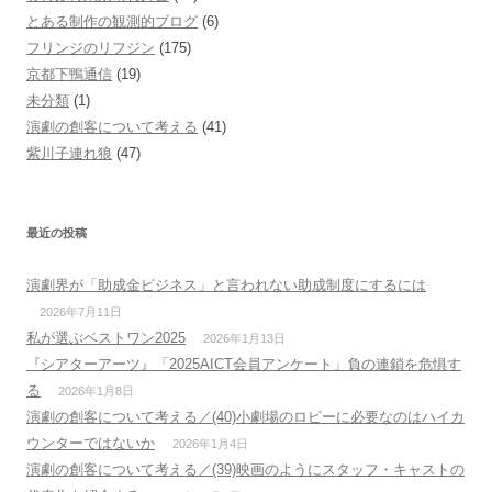
とある制作の観測的ブログ
(6)
フリンジのリフジン
(175)
京都下鴨通信
(19)
未分類
(1)
演劇の創客について考える
(41)
紫川子連れ狼
(47)
最近の投稿
演劇界が「助成金ビジネス」と言われない助成制度にするには
2026年7月11日
私が選ぶベストワン2025
2026年1月13日
『シアターアーツ』「2025AICT会員アンケート」負の連鎖を危惧す
る
2026年1月8日
演劇の創客について考える／(40)小劇場のロビーに必要なのはハイカ
ウンターではないか
2026年1月4日
演劇の創客について考える／(39)映画のようにスタッフ・キャストの