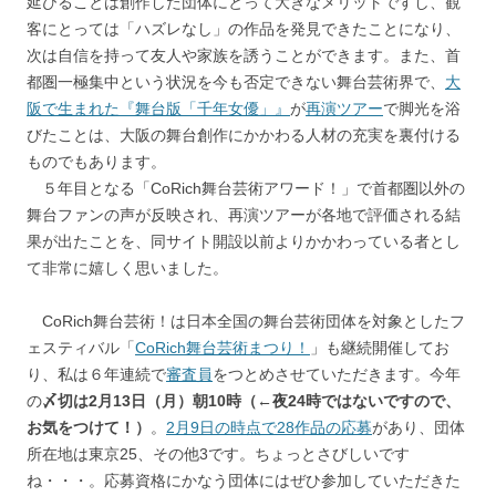
延びることは創作した団体にとって大きなメリットですし、観
客にとっては「ハズレなし」の作品を発見できたことになり、
次は自信を持って友人や家族を誘うことができます。また、首
都圏一極集中という状況を今も否定できない舞台芸術界で、
大
阪で生まれた『舞台版「千年女優」』
が
再演ツアー
で脚光を浴
びたことは、大阪の舞台創作にかかわる人材の充実を裏付ける
ものでもあります。
５年目となる「CoRich舞台芸術アワード！」で首都圏以外の
舞台ファンの声が反映され、再演ツアーが各地で評価される結
果が出たことを、同サイト開設以前よりかかわっている者とし
て非常に嬉しく思いました。
CoRich舞台芸術！は日本全国の舞台芸術団体を対象としたフ
ェスティバル「
CoRich舞台芸術まつり！
」も継続開催してお
り、私は６年連続で
審査員
をつとめさせていただきます。今年
の
〆切は2月13日（月）朝10時（←夜24時ではないですので、
お気をつけて！）
。
2月9日の時点で28作品の応募
があり、団体
所在地は東京25、その他3です。ちょっとさびしいです
ね・・・。応募資格にかなう団体にはぜひ参加していただきた