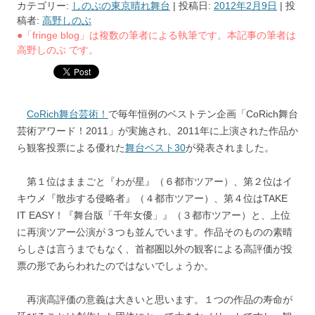
カテゴリー:
しのぶの東京晴れ舞台
| 投稿日:
2012年2月9日
|
投
稿者:
高野しのぶ
●「fringe blog」は複数の筆者による執筆です。本記事の筆者は
高野しのぶ です。
CoRich舞台芸術！
で毎年恒例のベストテン企画「CoRich舞台
芸術アワード！2011」が実施され、2011年に上演された作品か
ら観客投票による優れた
舞台ベスト30
が発表されました。
第１位はままごと『わが星』（６都市ツアー）、第２位はイ
キウメ『散歩する侵略者』（４都市ツアー）、第４位はTAKE
IT EASY！『舞台版「千年女優」』（３都市ツアー）と、上位
に再演ツアー公演が３つも並んでいます。作品そのものの素晴
らしさは言うまでもなく、首都圏以外の観客による高評価が投
票の形であらわれたのではないでしょうか。
再演高評価の意義は大きいと思います。１つの作品の寿命が