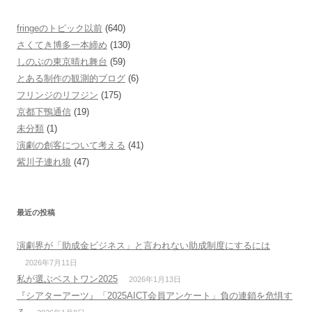
fringeのトピック以前
(640)
さくてき博多一本締め
(130)
しのぶの東京晴れ舞台
(59)
とある制作の観測的ブログ
(6)
フリンジのリフジン
(175)
京都下鴨通信
(19)
未分類
(1)
演劇の創客について考える
(41)
紫川子連れ狼
(47)
最近の投稿
演劇界が「助成金ビジネス」と言われない助成制度にするには
2026年7月11日
私が選ぶベストワン2025
2026年1月13日
『シアターアーツ』「2025AICT会員アンケート」負の連鎖を危惧す