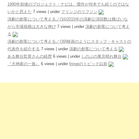
1990年前後のプロジェクト・ナビは、傑作が何本でも続くのではな
いかと思えた
7 views
|
under
フリンジのリフジン
演劇の創客について考える／(16)2015年の演劇公演回数は横ばいな
がら市場規模は大きな伸び
7 views
|
under
演劇の創客について考え
る
演劇の創客について考える／(39)映画のようにスタッフ・キャストの
代表作を紹介する
7 views
|
under
演劇の創客について考える
ある舞台監督さんの経歴
6 views
|
under
しのぶの東京晴れ舞台
『犬神家の一族』
6 views
|
under
fringeのトピック以前