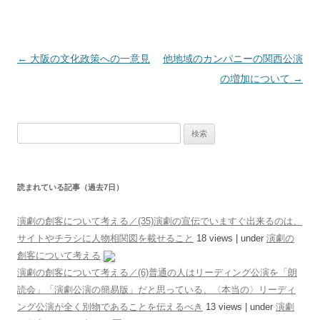
投稿ナビゲーション
←
大阪の文化政策への一意見
他地域のカンパニーの関西公演
の増加について
→
検索:
読まれている記事（過去7日）
演劇の創客について考える／(35)演劇の宣伝でいますぐ出来るのは、
サイトやチラシに人物相関図を載せること
18 views
|
under
演劇の
創客について考える
演劇の創客について考える／(6)普通の人はリーディング公演を「朗
読会」「演劇公演の簡易版」だと思っている、〈本当の〉リーディ
ング公演が全く別物であることを伝えるべき
13 views
|
under
演劇