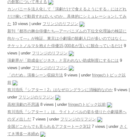
の創客について考える
カンパニーを法人化して「演劇だけで食えるようにする」にはどれ
だけ稼いで動員すればいいのか、具体的にシミュレーションしてみ
た
10 views
|
under
フリンジのリフジン
新刊『都市の舞台俳優たち―アーバニズムの下位文化理論の検証に
向かって―』が検証、東京は小劇場の観劇人口が多いのではなく、
チケットノルマを抱えた俳優15,000名が互いに観合っているだけ
9
views
|
under
フリンジのリフジン
演劇界が「助成金ビジネス」と言われない助成制度にするには
9
views
|
under
フリンジのリフジン
「のだめ」演奏シーン収録方法
9 views
|
under
fringeのトピック以
前
有川浩氏『シアター！2』はなぜロングランに消極的なのか
9 views
|
under
フリンジのリフジン
高校演劇の不思議
8 views
|
under
fringeのトピック以前
有川浩氏『シアター！』は、ライトノベルの姿を借りた小劇場界へ
のダメ出しだ
7 views
|
under
フリンジのリフジン
全国どこからでも見られるアフタートーク3/12
7 views
|
under
さく
てき博多一本締め