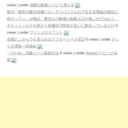
views
|
under
演劇の創客について考える
新刊『都市の舞台俳優たち―アーバニズムの下位文化理論の検証に
向かって―』が検証、東京は小劇場の観劇人口が多いのではなく、
チケットノルマを抱えた俳優15,000名が互いに観合っているだけ
6
views
|
under
フリンジのリフジン
全国どこからでも見られるアフタートーク3/12
6 views
|
under
さく
てき博多一本締め
「のだめ」演奏シーン収録方法
6 views
|
under
fringeのトピック以
前