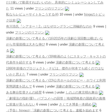
だけ稼いで動員すればいいのか、具体的にシミュレーションしてみ
た
11 views
|
under
フリンジのリフジン
私ならレビューサイトをこうする(4)
10 views
|
under
fringeのトピッ
ク以前
有川浩氏『シアター！2』はなぜロングランに消極的なのか
9 views
|
under
フリンジのリフジン
演劇の創客について考える／(16)2015年の演劇公演回数は横ばいな
がら市場規模は大きな伸び
8 views
|
under
演劇の創客について考え
る
演劇の創客について考える／(39)映画のようにスタッフ・キャストの
代表作を紹介する
8 views
|
under
演劇の創客について考える
1990年前後のプロジェクト・ナビは、傑作が何本でも続くのではな
いかと思えた
7 views
|
under
フリンジのリフジン
演劇の創客について考える／(23)公共ホールのロビー・ホワイエ利用
実態調査を読んで
6 views
|
under
演劇の創客について考える
ある舞台監督さんの経歴
6 views
|
under
しのぶの東京晴れ舞台
「劇場法の指針(案)」パブコメへの回答｜地域間格差の国政府の責務
に前進が見られない
6 views
|
under
さくてき博多一本締め
（予告）fringeが「演劇の創客について考える」連載を始めます
6