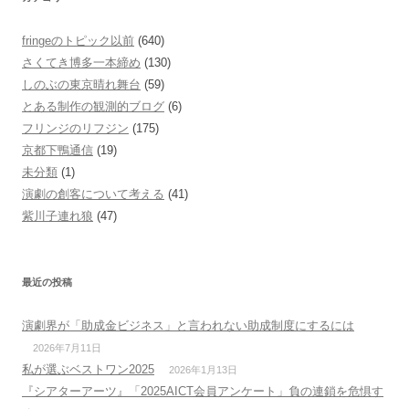
fringeのトピック以前
(640)
さくてき博多一本締め
(130)
しのぶの東京晴れ舞台
(59)
とある制作の観測的ブログ
(6)
フリンジのリフジン
(175)
京都下鴨通信
(19)
未分類
(1)
演劇の創客について考える
(41)
紫川子連れ狼
(47)
最近の投稿
演劇界が「助成金ビジネス」と言われない助成制度にするには
2026年7月11日
私が選ぶベストワン2025
2026年1月13日
『シアターアーツ』「2025AICT会員アンケート」負の連鎖を危惧す