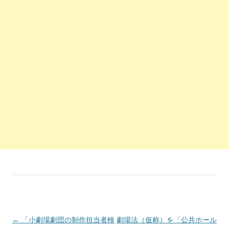
投稿ナビゲーション
←
「小劇場劇団の制作担当者検
劇場法（仮称）を「公共ホール