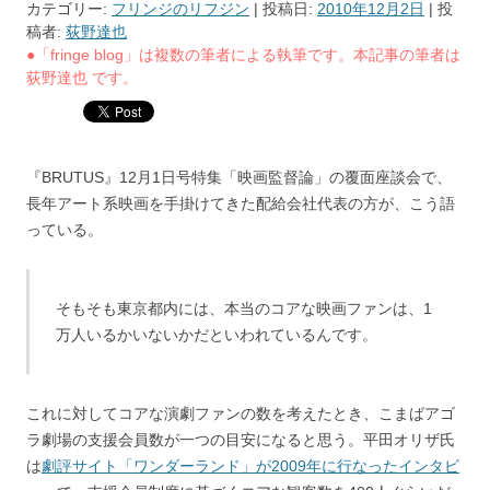
カテゴリー:
フリンジのリフジン
| 投稿日:
2010年12月2日
|
投
稿者:
荻野達也
●「fringe blog」は複数の筆者による執筆です。本記事の筆者は
荻野達也 です。
『BRUTUS』12月1日号特集「映画監督論」の覆面座談会で、
長年アート系映画を手掛けてきた配給会社代表の方が、こう語
っている。
そもそも東京都内には、本当のコアな映画ファンは、1
万人いるかいないかだといわれているんです。
これに対してコアな演劇ファンの数を考えたとき、こまばアゴ
ラ劇場の支援会員数が一つの目安になると思う。平田オリザ氏
は
劇評サイト「ワンダーランド」が2009年に行なったインタビ