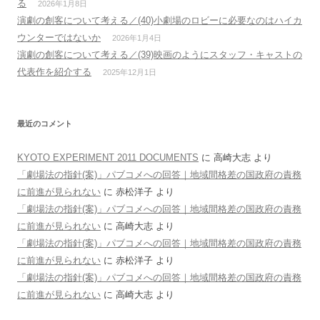
る
2026年1月8日
演劇の創客について考える／(40)小劇場のロビーに必要なのはハイカ
ウンターではないか
2026年1月4日
演劇の創客について考える／(39)映画のようにスタッフ・キャストの
代表作を紹介する
2025年12月1日
最近のコメント
KYOTO EXPERIMENT 2011 DOCUMENTS
に
高崎大志
より
「劇場法の指針(案)」パブコメへの回答｜地域間格差の国政府の責務
に前進が見られない
に
赤松洋子
より
「劇場法の指針(案)」パブコメへの回答｜地域間格差の国政府の責務
に前進が見られない
に
高崎大志
より
「劇場法の指針(案)」パブコメへの回答｜地域間格差の国政府の責務
に前進が見られない
に
赤松洋子
より
「劇場法の指針(案)」パブコメへの回答｜地域間格差の国政府の責務
に前進が見られない
に
高崎大志
より