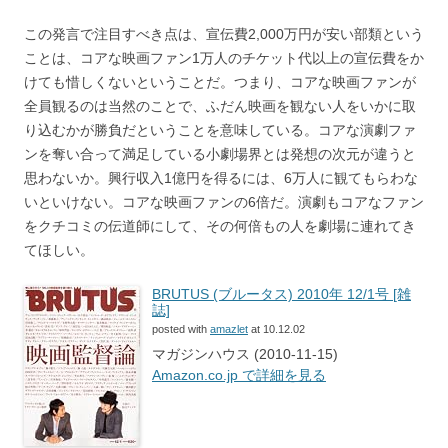
この発言で注目すべき点は、宣伝費2,000万円が安い部類という
ことは、コアな映画ファン1万人のチケット代以上の宣伝費をか
けても惜しくないということだ。つまり、コアな映画ファンが
全員観るのは当然のことで、ふだん映画を観ない人をいかに取
り込むかが勝負だということを意味している。コアな演劇ファ
ンを奪い合って満足している小劇場界とは発想の次元が違うと
思わないか。興行収入1億円を得るには、6万人に観てもらわな
いといけない。コアな映画ファンの6倍だ。演劇もコアなファン
をクチコミの伝道師にして、その何倍もの人を劇場に連れてき
てほしい。
BRUTUS (ブルータス) 2010年 12/1号 [雑
誌]
posted with
amazlet
at 10.12.02
マガジンハウス (2010-11-15)
Amazon.co.jp で詳細を見る