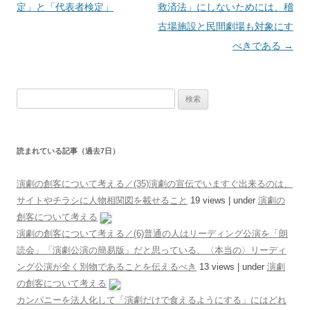
定」と「代表者検定」
救済法」にしないためには、稽
古場施設と民間劇場も対象にす
べきである
→
検索:
読まれている記事（過去7日）
演劇の創客について考える／(35)演劇の宣伝でいますぐ出来るのは、
サイトやチラシに人物相関図を載せること
19 views
|
under
演劇の
創客について考える
演劇の創客について考える／(6)普通の人はリーディング公演を「朗
読会」「演劇公演の簡易版」だと思っている、〈本当の〉リーディ
ング公演が全く別物であることを伝えるべき
13 views
|
under
演劇
の創客について考える
カンパニーを法人化して「演劇だけで食えるようにする」にはどれ