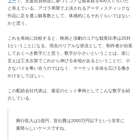
ュー
で、支援会員制度に基づくコアな観客数を400人ぐらいだ
と答えている。アゴラ界隈で上演されるアーティスティックな
作品に足を運ぶ観客数として、体感的にもそれぐらいではない
かと思う。
これを単純に比較すると、映画と演劇のコアな観客比率は25対
1ということになる。現在のリアルな状況として、制作者が自覚
しておくべき数字だと思う。数字が小さいということは、逆に
言えば工夫次第でこれから伸びる余地があるということだ。小
さなパイを奪い合うのではなく、マーケット全体を広げる働き
かけをしてほしい。
この配給会社代表は、最近のヒット事例としてこんな数字を紹
介している。
興行収入は1億円、宣伝費は2000万円以下という非常に
素晴らしいケースですね。