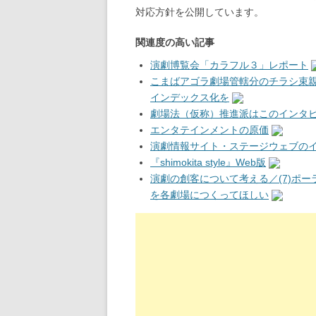
対応方針を公開しています。
関連度の高い記事
演劇博覧会「カラフル３」レポート
こまばアゴラ劇場管轄分のチラシ束
インデックス化を
劇場法（仮称）推進派はこのインタ
エンタテインメントの原価
演劇情報サイト・ステージウェブの
『shimokita style』Web版
演劇の創客について考える／(7)ポ
を各劇場につくってほしい