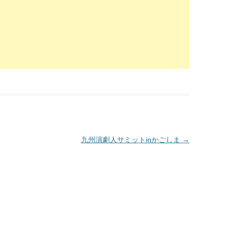
九州演劇人サミットinかごしま
→