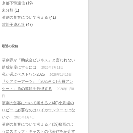
京都下鴨通信
(19)
未分類
(1)
演劇の創客について考える
(41)
紫川子連れ狼
(47)
最近の投稿
演劇界が「助成金ビジネス」と言われない
助成制度にするには
2026年7月11日
私が選ぶベストワン2025
2026年1月13日
『シアターアーツ』「2025AICT会員アン
ケート」負の連鎖を危惧する
2026年1月8
日
演劇の創客について考える／(40)小劇場の
ロビーに必要なのはハイカウンターではな
いか
2026年1月4日
演劇の創客について考える／(39)映画のよ
うにスタッフ・キャストの代表作を紹介す