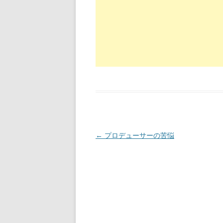
投稿ナビゲーション
←
プロデューサーの苦悩