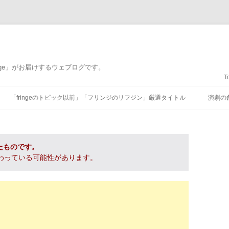
nge」がお届けするウェブログです。
T
コンテンツへ移動
「fringeのトピック以前」「フリンジのリフジン」厳選タイトル
演劇の
たものです。
わっている可能性があります。