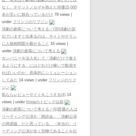
なく、チケットノルマを抱えた俳優15,000
名が互いに観合っているだけ
79 views
|
under
フリンジのリフジン
演劇の創客について考える／(35)演劇の宣
伝でいますぐ出来るのは、サイトやチラシ
に人物相関図を載せること
16 views
|
under
演劇の創客について考える
カンパニーを法人化して「演劇だけで食え
るようにする」にはどれだけ稼いで動員す
ればいいのか、具体的にシミュレーション
してみた
14 views
|
under
フリンジのリフ
ジン
私ならレビューサイトをこうする(4)
14
views
|
under
fringeのトピック以前
演劇の創客について考える／(6)普通の人は
リーディング公演を「朗読会」「演劇公演
の簡易版」だと思っている、〈本当の〉リ
ーディング公演が全く別物であることを伝