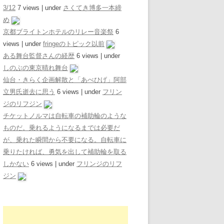
3/12
7 views
|
under
さくてき博多一本締
め
京都ブライトンホテルのリレー音楽祭
6
views
|
under
fringeのトピック以前
ある舞台監督さんの経歴
6 views
|
under
しのぶの東京晴れ舞台
仙台・きらく企画解散と「あべひげ」阿部
立男氏逝去に思う
6 views
|
under
フリン
ジのリフジン
チケットノルマは自転車の補助輪のような
ものだ。乗れるようになるまでは必要だ
が、乗れた瞬間から不要になる。自転車に
乗りたければ、勇気を出して補助輪を取る
しかない
6 views
|
under
フリンジのリフ
ジン