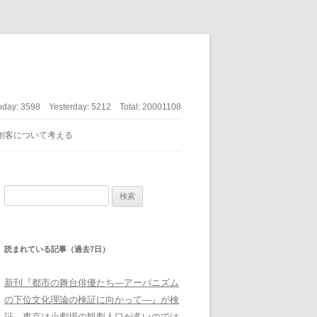
oday:
3598
Yesterday:
5212
Total:
20001108
創客について考える
検索:
読まれている記事（過去7日）
新刊『都市の舞台俳優たち―アーバニズム
の下位文化理論の検証に向かって―』が検
証、東京は小劇場の観劇人口が多いのでは