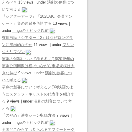
えるべき
13 views
|
under
演劇の創客につ
いて考える
『シアターアーツ』「2025AICT会員アン
ケート」負の連鎖を危惧する
13 views
|
under
fringeのトピック以前
有川浩氏『シアター！2』はなぜロングラ
ンに消極的なのか
11 views
|
under
フリン
ジのリフジン
演劇の創客について考える／(16)2015年の
演劇公演回数は横ばいながら市場規模は大
きな伸び
9 views
|
under
演劇の創客につ
いて考える
演劇の創客について考える／(39)映画のよ
うにスタッフ・キャストの代表作を紹介す
る
9 views
|
under
演劇の創客について考
える
「のだめ」演奏シーン収録方法
7 views
|
under
fringeのトピック以前
全国どこからでも見られるアフタートーク