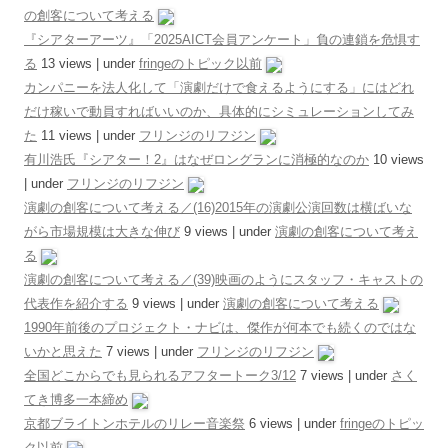
の創客について考える
『シアターアーツ』「2025AICT会員アンケート」負の連鎖を危惧す
る
13 views
|
under
fringeのトピック以前
カンパニーを法人化して「演劇だけで食えるようにする」にはどれ
だけ稼いで動員すればいいのか、具体的にシミュレーションしてみ
た
11 views
|
under
フリンジのリフジン
有川浩氏『シアター！2』はなぜロングランに消極的なのか
10 views
|
under
フリンジのリフジン
演劇の創客について考える／(16)2015年の演劇公演回数は横ばいな
がら市場規模は大きな伸び
9 views
|
under
演劇の創客について考え
る
演劇の創客について考える／(39)映画のようにスタッフ・キャストの
代表作を紹介する
9 views
|
under
演劇の創客について考える
1990年前後のプロジェクト・ナビは、傑作が何本でも続くのではな
いかと思えた
7 views
|
under
フリンジのリフジン
全国どこからでも見られるアフタートーク3/12
7 views
|
under
さく
てき博多一本締め
京都ブライトンホテルのリレー音楽祭
6 views
|
under
fringeのトピッ
ク以前