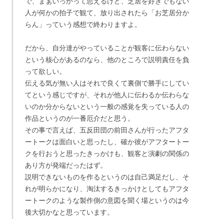
で、まぁいっかって思えるけど、芝居を好きでもない
人が何かの拍子で観て、放り出されたら「お芝居分か
らん」っていう感想で終わりますよ。
だから、自分達がやっていることが観客に伝わらない
という核心があるのなら、他のところで説明責任を負
って欲しい。
伝える気が無い人はそれで良くて裏側で勝手にしてい
てという感じですが、それが他人に伝わるか伝わらな
いのか分からないという一般の感覚を失っている人の
作品というのが一番厄介だと思う。
その事で言えば、五反田団の前田さんが行ったアフタ
ートークは面白いと思ったし、確か彼がアフタートー
クを行おうと思ったきっかけも、観客と演劇の関係の
あり方が発端だったはず。
説明できないものを作るというのは自己満足だし、そ
れが明らかになり、淘汰するきっかけとしてもアフタ
ートークのような製作側の意図を聞く場というのは今
後大切かなと思っています。