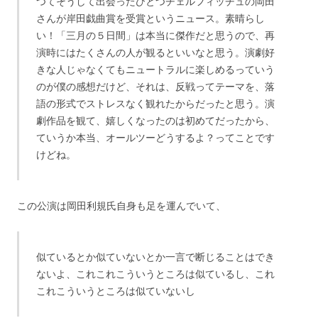
つてそうして出会ったひとつチェルフィッチュの岡田
さんが岸田戯曲賞を受賞というニュース。素晴らし
い！「三月の５日間」は本当に傑作だと思うので、再
演時にはたくさんの人が観るといいなと思う。演劇好
きな人じゃなくてもニュートラルに楽しめるっていう
のが僕の感想だけど、それは、反戦ってテーマを、落
語の形式でストレスなく観れたからだったと思う。演
劇作品を観て、嬉しくなったのは初めてだったから、
ていうか本当、オールツーどうするよ？ってことです
けどね。
この公演は岡田利規氏自身も足を運んでいて、
似ているとか似ていないとか一言で断じることはでき
ないよ、これこれこういうところは似ているし、これ
これこういうところは似ていないし