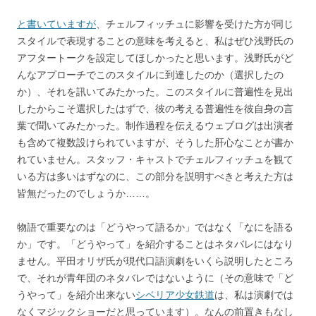
と書いていますが
、チェルフィッチュに影響を受けた方が同じ
スタイルで表現することの意味を考えると、私はぜひ浅野氏の
アフタートークを設定してほしかったと思います。浅野氏がど
んなアプローチでこのスタイルに到達したのか（選択したの
か）、それを訊いてみたかった。このスタイルに普遍性を見出
したからこそ選択したはずで、彼の考える普遍性を彼自身の言
葉で聞いてみたかった。制作過程を伝えるウェブログは出演者
も含めて複数設けられていますが、そうした肝心なことが書か
れていません。スタッフ・キャストでチェルフィッチュを観て
いる方は多いはずなのに、この部分を説明すべきと考えた方は
皆無だったのでしょうか……。
物語で重要なのは「どうやって語るか」ではなく「なにを語る
か」です。「どうやって」を紹介することはネタバレにはなり
ません。平田オリザ氏が現代口語演劇をいくら説明したところ
で、それが青年団のネタバレではないように（その意味で「ど
うやって」を紹介出来ない
シベリア少女鉄道
は、私は演劇では
なくマジックショーだと思っています）。なんの前置きもなし