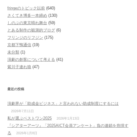
fringeのトピック以前
(640)
さくてき博多一本締め
(130)
しのぶの東京晴れ舞台
(59)
とある制作の観測的ブログ
(6)
フリンジのリフジン
(175)
京都下鴨通信
(19)
未分類
(1)
演劇の創客について考える
(41)
紫川子連れ狼
(47)
最近の投稿
演劇界が「助成金ビジネス」と言われない助成制度にするには
2026年7月11日
私が選ぶベストワン2025
2026年1月13日
『シアターアーツ』「2025AICT会員アンケート」負の連鎖を危惧す
る
2026年1月8日