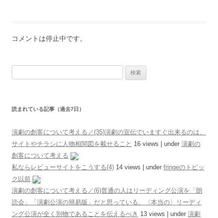
コメントは停止中です。
検索:
読まれている記事（過去7日）
演劇の創客について考える／(35)演劇の宣伝でいますぐ出来るのは、
サイトやチラシに人物相関図を載せること
16 views
|
under
演劇の
創客について考える
私ならレビューサイトをこうする(4)
14 views
|
under
fringeのトピッ
ク以前
演劇の創客について考える／(6)普通の人はリーディング公演を「朗
読会」「演劇公演の簡易版」だと思っている、〈本当の〉リーディ
ング公演が全く別物であることを伝えるべき
13 views
|
under
演劇