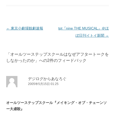
投稿ナビゲーション
←
東京小劇場観劇速報
tpt『nine THE MUSICAL』＠ほ
ぼ日刊イトイ新聞
→
「
オールツーステップスクールはなぜアフタートークを
しなかったのか
」への2件のフィードバック
デジログからあなろぐ
2005年5月15日 01:25
オールツーステップスクール『メイキング・オブ・チェーンソ
ー大虐殺』