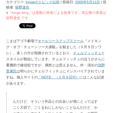
カテゴリー:
fringeのトピック以前
| 投稿日:
2005年5月11日
|
投
稿者:
荻野達也
●「fringe blog」は複数の筆者による執筆です。本記事の筆者は
荻野達也 です。
こまばアゴラ劇場で
オールツーステップスクール
『メイキン
グ・オブ・チェーンソー大虐殺』を観ました（５月５日ソワ
レ）。多くの方が指摘されているとおり、
チェルフィッチュ
と
スタイルが類似しています。チェルフィッチュのほうがさらに
重層的で確信犯ですが、偶然とは思えません。作・演出の
浅野
晋康氏
は明らかにチェルフィッチュにインスパイアされていま
すね。個人サイトの
「NOTE」（２月９日付）
にはこんな記述
があります。
んだけど、そういう作品との出会いが僕にとってはす
ごく大切で、ごくまれにしかないことなんだけど、か