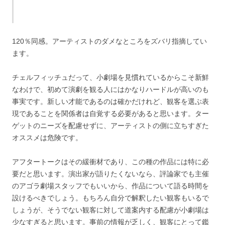
120％同感。アーティストのダメなところをズバリ指摘してい
ます。
チェルフィッチュだって、小劇場を見慣れているからこそ新鮮
なわけで、初めて演劇を観る人にはかなりハードルが高いのも
事実です。新しい才能であるのは確かだけれど、観客を選ぶ表
現であることを関係者は自覚する必要があると思います。ター
ゲットのニーズを配慮せずに、アーティストの側に立ちすぎた
オススメは危険です。
アフタートークはその緩衝材であり、この種の作品には特に必
要だと思います。演出家が語りたくないなら、評論家でも主催
のアゴラ劇場スタッフでもいいから、作品について語る時間を
設けるべきでしょう。もちろん自分で解釈したい観客もいるで
しょうが、そうでない観客に対して道案内する配慮が小劇場は
少なすぎると思います。事前の情報が乏しく、観客にとって鑑