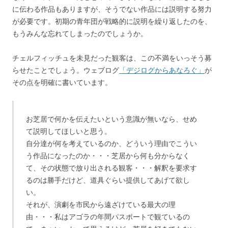
に伝わる作品もありますが、そうでない作品には説明する努力
が必要です。初期の青年団が戦略的に説明を繰り返したのを、
もうみんな忘れてしまったのでしょうか。
チェルフィッチュを未見だった観客は、この不満をいっそう募
らせたことでしょう。ウェブログ
「デジログからあなろぐ」
が
その点を明確に書いています。
お芝居で何かを伝えたいという意識が無いなら、せめ
て説明してほしいと思う。
自分達が何を考えているのか、どういう理由でこうい
う作品になったのか・・・芝居から何も分からなく
て、その状態で放り出される観客・・・解釈を要求す
るのは勝手だけど、道具ぐらい提供してあげて欲し
い。
それが、演劇を市民から遠ざけている最大の理
由・・・私はアゴラの年間パスポートで観ているの