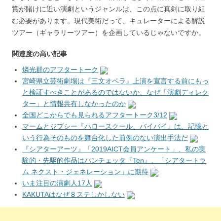
賞が賭けに近い演劇というジャンルは、この点に真剣に取り組
む必要があります。現代美術だって、キュレーターによる解説
ツアー（ギャラリーツアー）を企画しているじゃないですか。
関連度の高い記事
燐光群のアフタートーク
宮崎県立芸術劇場は『三文オペラ』上演を宣言する前にもっ
と検証すべきことがあるのではないか、なぜ「演劇ディレク
ター」と情報共有しなかったのか
全国どこからでも見られるアフタートーク3/12
マームとジプシー『ハロースクール、バイバイ』は、記憶と
いう行為そのものを舞台化した前例のない演出手法だ
『シアターアーツ』「2019AICT会員アンケート」、私の実
験的・先駆的作品はパンチェッタ『Ten』、「シアタートラ
ム ネクスト・ジェネレーション」に期待
いま注目の演劇人17人
KAKUTAはなぜ８ステしかしない