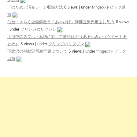
「のだめ」演奏シーン収録方法
6 views
|
under
fringeのトピック以
前
仙台・きらく企画解散と「あべひげ」阿部立男氏逝去に思う
6 views
|
under
フリンジのリフジン
上演中のスマホ・私語に対して前説はどうあるべきか（ツイートま
とめ）
5 views
|
under
フリンジのリフジン
下北沢の補助54号線問題について
5 views
|
under
fringeのトピック
以前