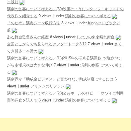
ク以前
演劇の創客について考える／(39)映画のようにスタッフ・キャストの
代表作を紹介する
9 views
|
under
演劇の創客について考える
「のだめ」演奏シーン収録方法
8 views
|
under
fringeのトピック以
前
ある舞台監督さんの経歴
8 views
|
under
しのぶの東京晴れ舞台
全国どこからでも見られるアフタートーク3/12
7 views
|
under
さく
てき博多一本締め
演劇の創客について考える／(16)2015年の演劇公演回数は横ばいな
がら市場規模は大きな伸び
7 views
|
under
演劇の創客について考え
る
演劇界が「助成金ビジネス」と言われない助成制度にするには
6
views
|
under
フリンジのリフジン
演劇の創客について考える／(23)公共ホールのロビー・ホワイエ利用
実態調査を読んで
6 views
|
under
演劇の創客について考える