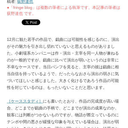
稿者:
荻野達也
●「fringe blog」は複数の筆者による執筆です。本記事の筆者は
荻野達也 です。
12月に観た若手の作品で、戯曲には可能性を感じるのに、演出
がその魅力を引き出し切れていないと思えるものがありまし
た。小劇場系カンパニーは作・演出・主宰を同一人物が兼ねる
のが一般的ですが、戯曲に比べて演出が弱いというのは非常に
不幸なケースです。当日パンフを見ると、主宰の彼は戯曲に相
当自信を持っているようで、だったらなおさら演出の弱さに気
づいてほしいと感じました。大きく化けるであろう作品の可能
性を封じているのは、もったいないことだと思います。
［ケーススタディ］
にも書いたとおり、作品の完成度が高い場
合、どこまでが戯曲の手柄で、どこまでが演出の成果なのか、
観客には判断がつかないものですが、物語が際立っているのに
テンポや間の悪さが緩慢な印象を与えている場合は、演出が弱