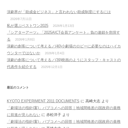
演劇界が「助成金ビジネス」と言われない助成制度にするには
2026年7月11日
私が選ぶベストワン2025
2026年1月13日
『シアターアーツ』「2025AICT会員アンケート」負の連鎖を危惧す
る
2026年1月8日
演劇の創客について考える／(40)小劇場のロビーに必要なのはハイカ
ウンターではないか
2026年1月4日
演劇の創客について考える／(39)映画のようにスタッフ・キャストの
代表作を紹介する
2025年12月1日
最近のコメント
KYOTO EXPERIMENT 2011 DOCUMENTS
に
高崎大志
より
「劇場法の指針(案)」パブコメへの回答｜地域間格差の国政府の責務
に前進が見られない
に
赤松洋子
より
「劇場法の指針(案)」パブコメへの回答｜地域間格差の国政府の責務