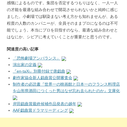
感慨によるものです。集団を否定するつもりはなく、一人一人
の才能を最適な組み合わせで開花させられないかと純粋に感じ
ました。小劇場では馴染まない考え方かも知れませんが、ある
程度の人数のカンパニーが、全員そのままプロになるのは不可
能でしょう。本当にプロを目指すのなら、最適な組み合わせと
はなにか、シビアに考えていくことが重要だと思うのです。
関連度の高い記事
「恐怖劇場アンバランス」
演出家の定義
『en-taXi』別冊付録で唐戯曲
劇作家協会新人戯曲賞公開審査会
制作者の必読書『世界一の映画館と日本一のフランス料理店
を山形県酒田につくった男はなぜ忘れ去られたのか』文庫化
岸田戯曲賞最終候補作品発表の越年
AAF戯曲賞ドラマリーディング