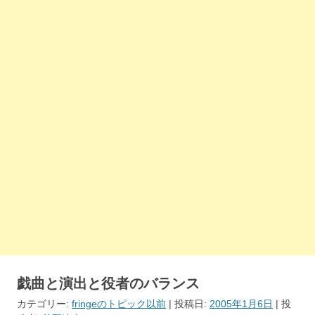
戯曲と演出と役者のバランス
カテゴリー:
fringeのトピック以前
| 投稿日:
2005年1月6日
|
投