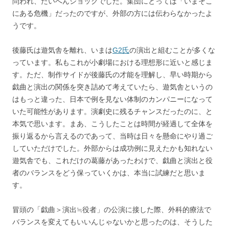
問われ、たいへんショックでした。集団にとっては「いまそこ
にある危機」だったのですが、外部の方には伝わらなかったよ
うです。
後藤氏は遊気舎を離れ、いまは
G2氏
の演出と組むことが多くな
っています。私もこれが小劇場における理想形に近いと感じま
す。ただ、制作サイドが後藤氏の才能を理解し、早い時期から
戯曲と演出の関係を突き詰めて考えていたら、遊気舎というの
はもっと違った、日本で例を見ない体制のカンパニーになって
いた可能性があります。演劇史に残るチャンスだったのに、と
本気で思います。まあ、こうしたことは時間が経過して全体を
振り返るから言えるのであって、当時は日々を懸命にやり過ご
していただけでした。外部からは成功例に見えたかも知れない
遊気舎でも、これだけの葛藤があったわけで、戯曲と演出と役
者のバランスをどう保っていくかは、本当に試練だと思いま
す。
冒頭の「戯曲＞演出≒役者」の公演に接した際、外科的療法で
バランスを変えてもいいんじゃないかと思ったのは、そうした