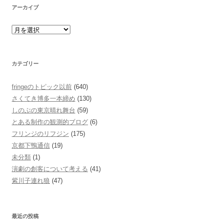
アーカイブ
カテゴリー
fringeのトピック以前
(640)
さくてき博多一本締め
(130)
しのぶの東京晴れ舞台
(59)
とある制作の観測的ブログ
(6)
フリンジのリフジン
(175)
京都下鴨通信
(19)
未分類
(1)
演劇の創客について考える
(41)
紫川子連れ狼
(47)
最近の投稿