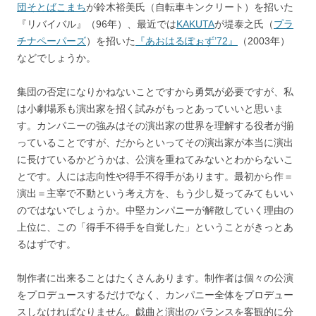
団そとばこまち
が鈴木裕美氏（自転車キンクリート）を招いた
『リバイバル』（96年）、最近では
KAKUTA
が堤泰之氏（
プラ
チナペーパーズ
）を招いた
『あおはるぽぉず’72』
（2003年）
などでしょうか。
集団の否定になりかねないことですから勇気が必要ですが、私
は小劇場系も演出家を招く試みがもっとあっていいと思いま
す。カンパニーの強みはその演出家の世界を理解する役者が揃
っていることですが、だからといってその演出家が本当に演出
に長けているかどうかは、公演を重ねてみないとわからないこ
とです。人には志向性や得手不得手があります。最初から作＝
演出＝主宰で不動という考え方を、もう少し疑ってみてもいい
のではないでしょうか。中堅カンパニーが解散していく理由の
上位に、この「得手不得手を自覚した」ということがきっとあ
るはずです。
制作者に出来ることはたくさんあります。制作者は個々の公演
をプロデュースするだけでなく、カンパニー全体をプロデュー
スしなければなりません。戯曲と演出のバランスを客観的に分