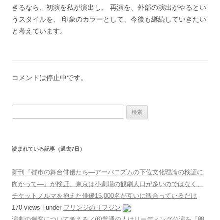
きるなら、初演を私が演出し、 再演を、外部の演出がやるとい
うスタイルを、 印象のカラーとして、今後も継続していきたい
と考えています。
コメントは停止中です。
検索:
読まれている記事（過去7日）
新刊『都市の舞台俳優たち―アーバニズムの下位文化理論の検証に
向かって―』が検証、東京は小劇場の観劇人口が多いのではなく、
チケットノルマを抱えた俳優15,000名が互いに観合っているだけ
170 views
|
under
フリンジのリフジン
演劇の創客について考える／(6)普通の人はリーディング公演を「朗