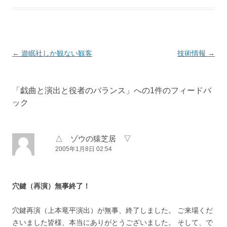
投稿ナビゲーション
←
遊眠社しか観ない観客
技術情報
→
「
戯曲と演出と役者のバランス
」への1件のフィードバ
ック
△ ゾウの猿芝居 ▽
2005年1月8日 02:54
穴鍵（再演）無事終了！
穴鍵再演（上本竜平演出）が無事、終了しました。 ご来場くだ
さいました皆様、本当にありがとうございました。 そして、で