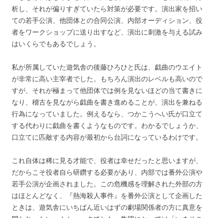
析し、それが偏りすぎていたら対策が必要です。演出家を招い
ての若手公演、他団体との合同公演、内部オーディション、役
者をワークショップに送り出すなど、演出に刺激を与える試み
はいくらでもあるでしょう。
私が所属していた遊気舎の後藤ひろひと氏は、戯曲のウエイト
が非常に高い主宰者でした。もちろん演出のレベルも高いので
すが、それが極まって他団体では例を見ないほどの当て書きに
なり、稽古を見ながら戯曲を書き進めることが、演出を兼ねる
行為になっていました。例えるなら、つかこうへい氏が口立て
する代わりに戯曲を書くようなものです。わかるでしょうか、
口立てに匹敵する内容が最初から台詞になっているわけです。
これ自体は稀に見る才能で、役者は幸せだったと思いますが、
だからこそ役者自ら研鑽する必要があり、内部では番外公演や
若手公演が企画されました。この危機感を理解された外部の方
はほとんどなく、『熱海殺人事件』を番外公演として企画した
ときは、遊気舎にいちばん近いはずの劇場関係者の方に真意を