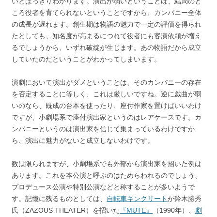
いとはっきりわかります。演出が弱いということは、結局のと
ころ役者を育てられないということですから、カンパニー全体
の成長が遅れます。創生期は物語の魅力で一定の評価を得られ
たとしても、知名度が高まるにつれて役者にも客演依頼が増え
るでしょうから、いずれ破綻が生じます。あの物語だから成立
していたのだということがわかってしまいます。
演劇において演出がダメということは、そのカンパニーの存在
を否定することに等しく、これは厳しいですね。逆に戯曲が弱
いのなら、既成の台本を使ったり、座付作家を置けばいいわけ
ですが、小劇場系で座付演出家というのはレアケースです。カ
ンパニーというのは演出家を信じて集まっているわけですか
ら、演出に魅力がないと成立しないわけです。
数は限られますが、小劇場系でも外部から演出家を招いた例は
あります。これを本公演と呼ぶのはためらわれるのでしょう、
プロデュース公演や特別公演などと称することが多いようで
す。記憶に残るものとしては、
自転車キンクリート
が鈴木勝秀
氏（ZAZOUS THEATER）を招いた
『MUTE』
（1990年）、
劇