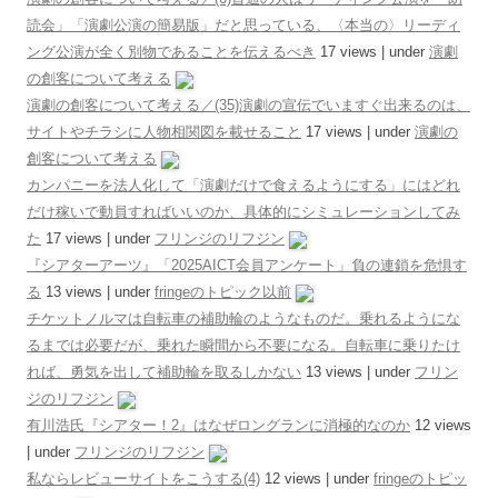
読会」「演劇公演の簡易版」だと思っている、〈本当の〉リーディ
ング公演が全く別物であることを伝えるべき
17 views
|
under
演劇
の創客について考える
演劇の創客について考える／(35)演劇の宣伝でいますぐ出来るのは、
サイトやチラシに人物相関図を載せること
17 views
|
under
演劇の
創客について考える
カンパニーを法人化して「演劇だけで食えるようにする」にはどれ
だけ稼いで動員すればいいのか、具体的にシミュレーションしてみ
た
17 views
|
under
フリンジのリフジン
『シアターアーツ』「2025AICT会員アンケート」負の連鎖を危惧す
る
13 views
|
under
fringeのトピック以前
チケットノルマは自転車の補助輪のようなものだ。乗れるようにな
るまでは必要だが、乗れた瞬間から不要になる。自転車に乗りたけ
れば、勇気を出して補助輪を取るしかない
13 views
|
under
フリン
ジのリフジン
有川浩氏『シアター！2』はなぜロングランに消極的なのか
12 views
|
under
フリンジのリフジン
私ならレビューサイトをこうする(4)
12 views
|
under
fringeのトピッ