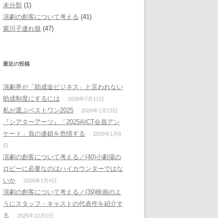
未分類
(1)
演劇の創客について考える
(41)
紫川子連れ狼
(47)
最近の投稿
演劇界が「助成金ビジネス」と言われない
助成制度にするには
2026年7月11日
私が選ぶベストワン2025
2026年1月13日
『シアターアーツ』「2025AICT会員アン
ケート」負の連鎖を危惧する
2026年1月8
日
演劇の創客について考える／(40)小劇場の
ロビーに必要なのはハイカウンターではな
いか
2026年1月4日
演劇の創客について考える／(39)映画のよ
うにスタッフ・キャストの代表作を紹介す
る
2025年12月1日