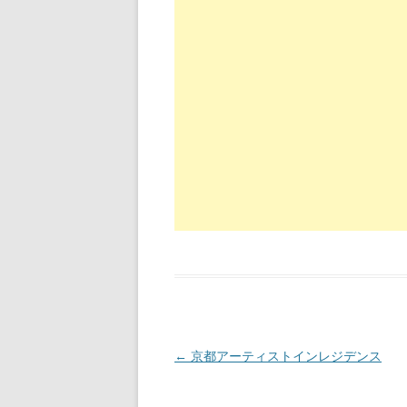
投稿ナビゲーション
←
京都アーティストインレジデンス