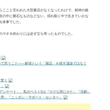
らここと言われた大型書店がなくなったわけで、精神の拠
世の中に磐石なものなどない、揺れ動く中で生きていかな
出来事でした。
のマチネ終わりには必ず立ち寄ったものでした。
勝
いて思うこと――劇場という「施設」を残す議論ではなく
に驚く
ト」
会員アンケート」、私のベスト5は『ロクな死にかた』『演劇』
世界』『ニッポン・サポート・センター』