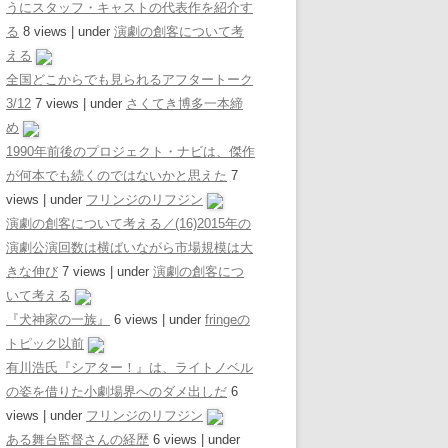
うにスタッフ・キャストの代表作を紹介す
る
8 views
|
under
演劇の創客について考
える
全国どこからでも見られるアフタートーク
3/12
7 views
|
under
さくてき博多一本締
め
1990年前後のプロジェクト・ナビは、傑作
が何本でも続くのではないかと思えた
7
views
|
under
フリンジのリフジン
演劇の創客について考える／(16)2015年の
演劇公演回数は横ばいながら市場規模は大
きな伸び
7 views
|
under
演劇の創客につ
いて考える
『犬神家の一族』
6 views
|
under
fringeの
トピック以前
有川浩氏『シアター！』は、ライトノベル
の姿を借りた小劇場界へのダメ出しだ
6
views
|
under
フリンジのリフジン
ある舞台監督さんの経歴
6 views
|
under