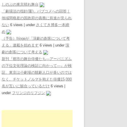
しのぶの東京晴れ舞台
「劇場法の指針(案)」パブコメへの回答｜
地域間格差の国政府の責務に前進が見られ
ない
6 views
|
under
さくてき博多一本締
め
（予告）fringeが「演劇の創客について考
える」連載を始めます
6 views
|
under
演
劇の創客について考える
新刊『都市の舞台俳優たち―アーバニズム
の下位文化理論の検証に向かって―』が検
証、東京は小劇場の観劇人口が多いのでは
なく、チケットノルマを抱えた俳優15,000
名が互いに観合っているだけ
6 views
|
under
フリンジのリフジン