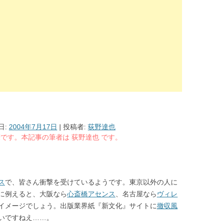
日:
2004年7月17日
|
投稿者:
荻野達也
る執筆です。本記事の筆者は 荻野達也 です。
ス
で、皆さん衝撃を受けているようです。東京以外の人に
に例えると、大阪なら
心斎橋アセンス
、名古屋なら
ヴィレ
イメージでしょう。出版業界紙『新文化』サイトに
撤収風
いですねえ……。