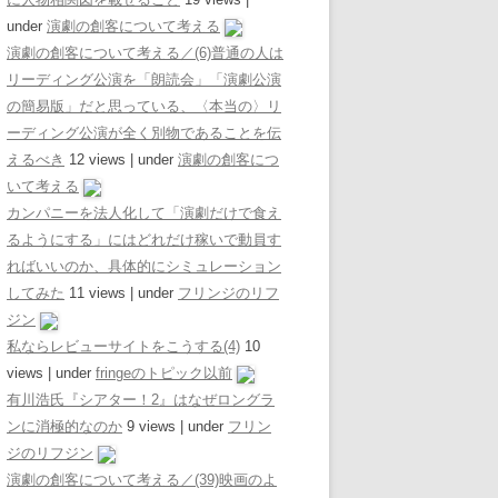
under
演劇の創客について考える
演劇の創客について考える／(6)普通の人は
リーディング公演を「朗読会」「演劇公演
の簡易版」だと思っている、〈本当の〉リ
ーディング公演が全く別物であることを伝
えるべき
12 views
|
under
演劇の創客につ
いて考える
カンパニーを法人化して「演劇だけで食え
るようにする」にはどれだけ稼いで動員す
ればいいのか、具体的にシミュレーション
してみた
11 views
|
under
フリンジのリフ
ジン
私ならレビューサイトをこうする(4)
10
views
|
under
fringeのトピック以前
有川浩氏『シアター！2』はなぜロングラ
ンに消極的なのか
9 views
|
under
フリン
ジのリフジン
演劇の創客について考える／(39)映画のよ