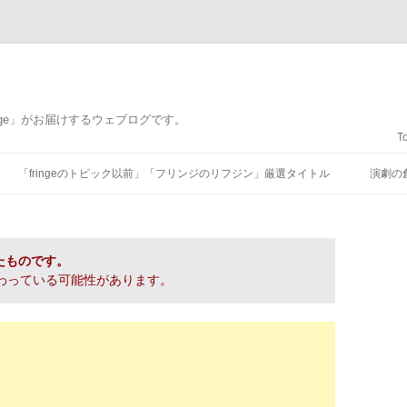
nge」がお届けするウェブログです。
T
コンテンツへ移動
「fringeのトピック以前」「フリンジのリフジン」厳選タイトル
演劇の
たものです。
わっている可能性があります。