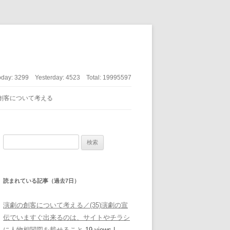
oday:
3299
Yesterday:
4523
Total:
19995597
創客について考える
検索:
読まれている記事（過去7日）
演劇の創客について考える／(35)演劇の宣
伝でいますぐ出来るのは、サイトやチラシ
に人物相関図を載せること
19 views
|