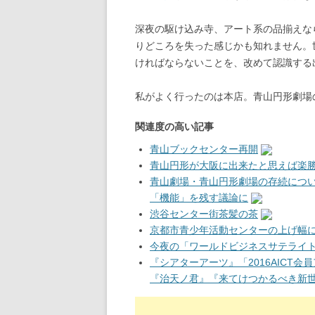
深夜の駆け込み寺、アート系の品揃えな
りどころを失った感じかも知れません。
ければならないことを、改めて認識する
私がよく行ったのは本店。青山円形劇場
関連度の高い記事
青山ブックセンター再開
青山円形が大阪に出来たと思えば楽
青山劇場・青山円形劇場の存続につ
「機能」を残す議論に
渋谷センター街茶髪の茶
京都市青少年活動センターの上げ幅
今夜の「ワールドビジネスサテライ
『シアターアーツ』「2016AICT
『治天ノ君』『来てけつかるべき新