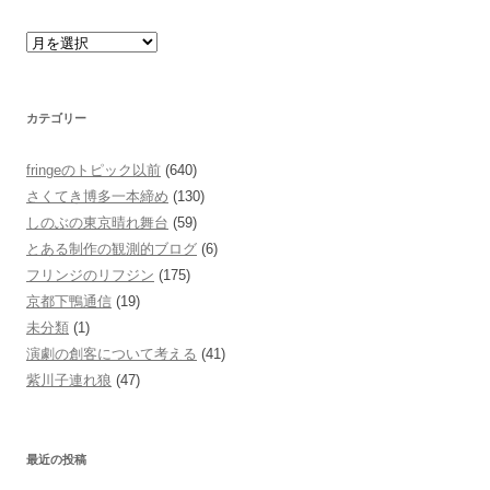
カテゴリー
fringeのトピック以前
(640)
さくてき博多一本締め
(130)
しのぶの東京晴れ舞台
(59)
とある制作の観測的ブログ
(6)
フリンジのリフジン
(175)
京都下鴨通信
(19)
未分類
(1)
演劇の創客について考える
(41)
紫川子連れ狼
(47)
最近の投稿