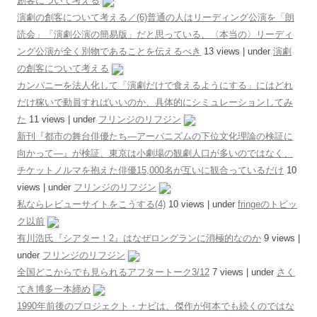
創客について考える
演劇の創客について考える／(6)普通の人はリーディング公演を「朗
読会」「演劇公演の簡易版」だと思っている、〈本当の〉リーディ
ング公演が全く別物であることを伝えるべき
13 views
|
under
演劇
の創客について考える
カンパニーを法人化して「演劇だけで食えるようにする」にはどれ
だけ稼いで動員すればいいのか、具体的にシミュレーションしてみ
た
11 views
|
under
フリンジのリフジン
新刊『都市の舞台俳優たち―アーバニズムの下位文化理論の検証に
向かって―』が検証、東京は小劇場の観劇人口が多いのではなく、
チケットノルマを抱えた俳優15,000名が互いに観合っているだけ
10
views
|
under
フリンジのリフジン
私ならレビューサイトをこうする(4)
10 views
|
under
fringeのトピッ
ク以前
有川浩氏『シアター！2』はなぜロングランに消極的なのか
9 views
|
under
フリンジのリフジン
全国どこからでも見られるアフタートーク3/12
7 views
|
under
さく
てき博多一本締め
1990年前後のプロジェクト・ナビは、傑作が何本でも続くのではな