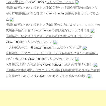
いかと思えた
7 views
|
under
フリンジのリフジン
演劇の創客について考える／(16)2015年の演劇公演回数は横ばいな
がら市場規模は大きな伸び
7 views
|
under
演劇の創客について考え
る
演劇の創客について考える／(39)映画のようにスタッフ・キャストの
代表作を紹介する
7 views
|
under
演劇の創客について考える
演劇界が「助成金ビジネス」と言われない助成制度にするには
6
views
|
under
フリンジのリフジン
『犬神家の一族』
6 views
|
under
fringeのトピック以前
有川浩氏『シアター！』は、ライトノベルの姿を借りた小劇場界へ
のダメ出しだ
6 views
|
under
フリンジのリフジン
ある舞台監督さんの経歴
6 views
|
under
しのぶの東京晴れ舞台
「劇場法の指針(案)」パブコメへの回答｜地域間格差の国政府の責務
に前進が見られない
6 views
|
under
さくてき博多一本締め