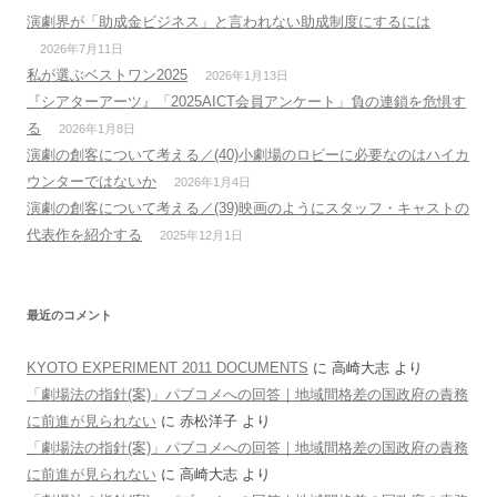
演劇界が「助成金ビジネス」と言われない助成制度にするには
2026年7月11日
私が選ぶベストワン2025
2026年1月13日
『シアターアーツ』「2025AICT会員アンケート」負の連鎖を危惧す
る
2026年1月8日
演劇の創客について考える／(40)小劇場のロビーに必要なのはハイカ
ウンターではないか
2026年1月4日
演劇の創客について考える／(39)映画のようにスタッフ・キャストの
代表作を紹介する
2025年12月1日
最近のコメント
KYOTO EXPERIMENT 2011 DOCUMENTS
に
高崎大志
より
「劇場法の指針(案)」パブコメへの回答｜地域間格差の国政府の責務
に前進が見られない
に
赤松洋子
より
「劇場法の指針(案)」パブコメへの回答｜地域間格差の国政府の責務
に前進が見られない
に
高崎大志
より