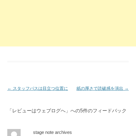
投稿ナビゲーション
←
スタッフパスは目立つ位置に
紙の厚さで読破感を演出
→
「
レビューはウェブログへ
」への5件のフィードバック
stage note archives