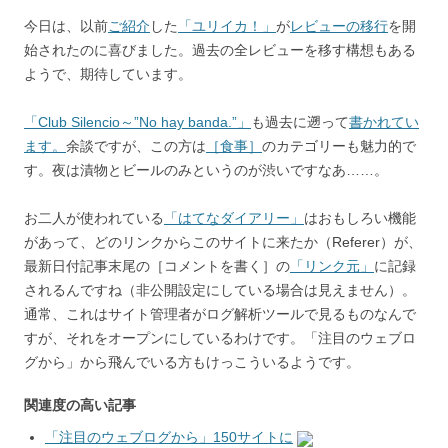
今日は、以前
ご紹介
した
「ユリイカ！」
が
レビューの移行
を開
始されたのに喜びました。過去の全レビューを移す構想もある
ようで、期待しています。
「Club Silencio～”No hay banda.”」
も過去に遡って
書かれてい
ます。
余談ですが、この方は
［食事］
のカテゴリーも魅力的で
す。夜は漬物とビールのみというのが渋いですなあ……。
お二人が使われている
「はてなダイアリー」
はおもしろい機能
があって、どのリンクからこのサイトに来たか（Referer）が、
最新日付記事末尾の［コメントを書く］の
「リンク元」
に記録
されるんですね（非公開設定にしている場合は見えません）。
通常、これはサイト管理者がログ解析ツールで見るものなんで
すが、それをオープンにしているわけです。「注目のウェブロ
グから」から飛んでいる方もけっこういるようです。
関連度の高い記事
「注目のウェブログから」150サイトに