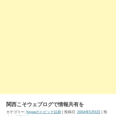
関西こそウェブログで情報共有を
カテゴリー:
fringeのトピック以前
| 投稿日:
2004年5月6日
|
投