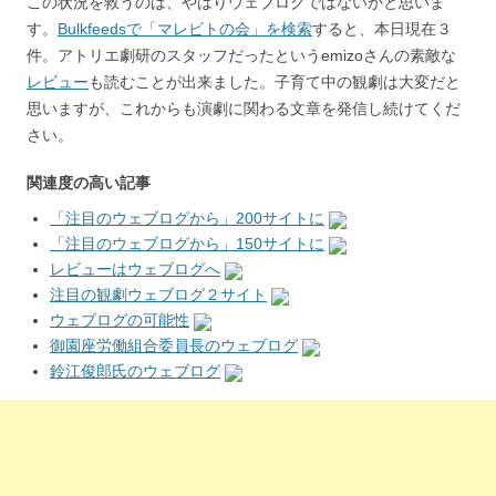
この状況を救うのは、やはりウェブログではないかと思いま
す。
Bulkfeedsで「マレビトの会」を検索
すると、本日現在３
件。アトリエ劇研のスタッフだったというemizoさんの素敵な
レビュー
も読むことが出来ました。子育て中の観劇は大変だと
思いますが、これからも演劇に関わる文章を発信し続けてくだ
さい。
関連度の高い記事
「注目のウェブログから」200サイトに
「注目のウェブログから」150サイトに
レビューはウェブログへ
注目の観劇ウェブログ２サイト
ウェブログの可能性
御園座労働組合委員長のウェブログ
鈴江俊郎氏のウェブログ