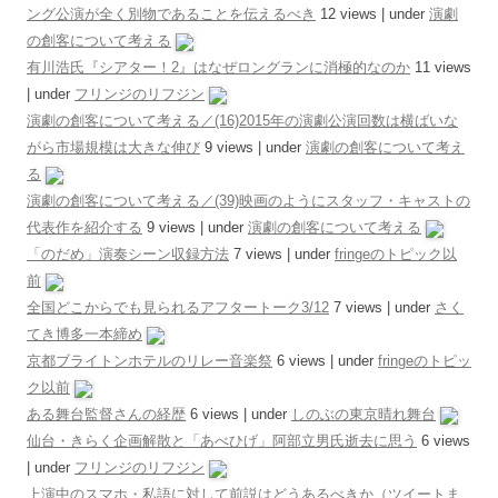
ング公演が全く別物であることを伝えるべき
12 views
|
under
演劇
の創客について考える
有川浩氏『シアター！2』はなぜロングランに消極的なのか
11 views
|
under
フリンジのリフジン
演劇の創客について考える／(16)2015年の演劇公演回数は横ばいな
がら市場規模は大きな伸び
9 views
|
under
演劇の創客について考え
る
演劇の創客について考える／(39)映画のようにスタッフ・キャストの
代表作を紹介する
9 views
|
under
演劇の創客について考える
「のだめ」演奏シーン収録方法
7 views
|
under
fringeのトピック以
前
全国どこからでも見られるアフタートーク3/12
7 views
|
under
さく
てき博多一本締め
京都ブライトンホテルのリレー音楽祭
6 views
|
under
fringeのトピッ
ク以前
ある舞台監督さんの経歴
6 views
|
under
しのぶの東京晴れ舞台
仙台・きらく企画解散と「あべひげ」阿部立男氏逝去に思う
6 views
|
under
フリンジのリフジン
上演中のスマホ・私語に対して前説はどうあるべきか（ツイートま