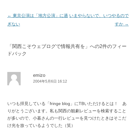
投稿ナビゲーション
←
東京公演は「地方公演」に過
いまやらないで、いつやるので
ぎない
すか
→
「
関西こそウェブログで情報共有を
」への2件のフィー
ドバック
emizo
2004年5月6日 16:12
いつも拝見している「fringe blog」にTBいただけるとは！ あ
りがとうございます。私も関西の観劇レビューを検索すること
が多いので、小暮さんの一行レビューを見つけたときはそこだ
け光を放っているようでした（笑）