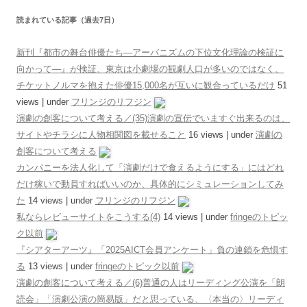
読まれている記事（過去7日）
新刊『都市の舞台俳優たち―アーバニズムの下位文化理論の検証に
向かって―』が検証、東京は小劇場の観劇人口が多いのではなく、
チケットノルマを抱えた俳優15,000名が互いに観合っているだけ
51
views
|
under
フリンジのリフジン
演劇の創客について考える／(35)演劇の宣伝でいますぐ出来るのは、
サイトやチラシに人物相関図を載せること
16 views
|
under
演劇の
創客について考える
カンパニーを法人化して「演劇だけで食えるようにする」にはどれ
だけ稼いで動員すればいいのか、具体的にシミュレーションしてみ
た
14 views
|
under
フリンジのリフジン
私ならレビューサイトをこうする(4)
14 views
|
under
fringeのトピッ
ク以前
『シアターアーツ』「2025AICT会員アンケート」負の連鎖を危惧す
る
13 views
|
under
fringeのトピック以前
演劇の創客について考える／(6)普通の人はリーディング公演を「朗
読会」「演劇公演の簡易版」だと思っている、〈本当の〉リーディ