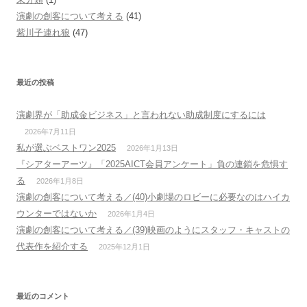
演劇の創客について考える
(41)
紫川子連れ狼
(47)
最近の投稿
演劇界が「助成金ビジネス」と言われない助成制度にするには
2026年7月11日
私が選ぶベストワン2025
2026年1月13日
『シアターアーツ』「2025AICT会員アンケート」負の連鎖を危惧す
る
2026年1月8日
演劇の創客について考える／(40)小劇場のロビーに必要なのはハイカ
ウンターではないか
2026年1月4日
演劇の創客について考える／(39)映画のようにスタッフ・キャストの
代表作を紹介する
2025年12月1日
最近のコメント