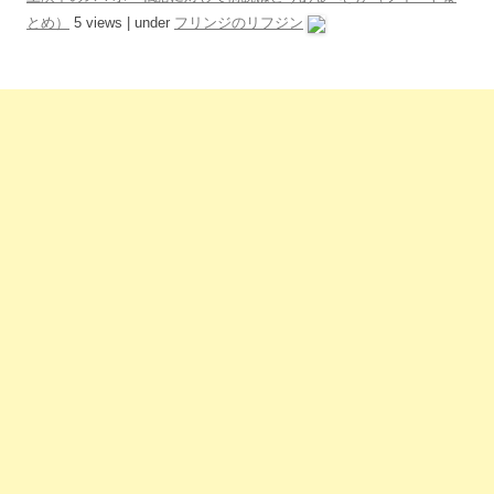
とめ）
5 views
|
under
フリンジのリフジン