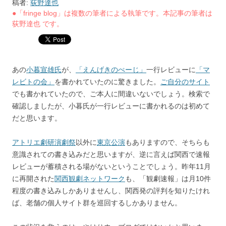
稿者:
荻野達也
●「fringe blog」は複数の筆者による執筆です。本記事の筆者は
荻野達也 です。
あの
小暮宣雄氏
が、
「えんげきのぺーじ」
一行レビューに
「マ
レビトの会」
を書かれていたのに驚きました。
ご自分のサイト
でも書かれていたので、ご本人に間違いないでしょう。検索で
確認しましたが、小暮氏が一行レビューに書かれるのは初めて
だと思います。
アトリエ劇研演劇祭
以外に
東京公演
もありますので、そちらも
意識されての書き込みだと思いますが、逆に言えば関西で速報
レビューが蓄積される場がないということでしょう。昨年11月
に再開された
関西観劇ネットワーク
も、「観劇速報」は月10件
程度の書き込みしかありませんし、関西発の評判を知りたけれ
ば、老舗の個人サイト群を巡回するしかありません。